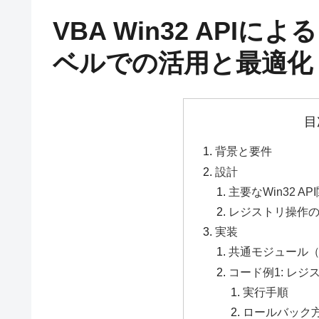
VBA Win32 API
ベルでの活用と最適化
目
背景と要件
設計
主要なWin32 A
レジストリ操作
実装
共通モジュール（mo
コード例1: レ
実行手順
ロールバック