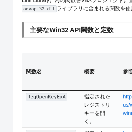
Link Library）内の関数をVBAプロジ
ライブラリに含まれる関数を使
advapi32.dll
主要なWin32 API関数と定数
関数名
概要
参照
指定された
htt
RegOpenKeyExA
レジストリ
us/
キーを開
win
く。