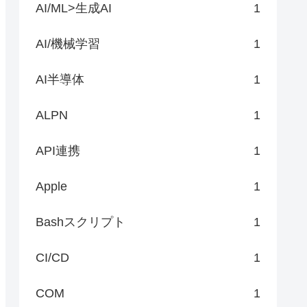
AI/ML>生成AI
1
AI/機械学習
1
AI半導体
1
ALPN
1
API連携
1
Apple
1
Bashスクリプト
1
CI/CD
1
COM
1