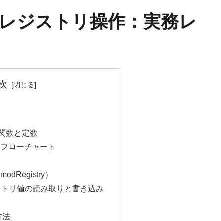
によるレジストリ操作：実務レ
次
PI関数と定数
のフローチャート
dRegistry）
ジストリ値の読み取りと書き込み
方法