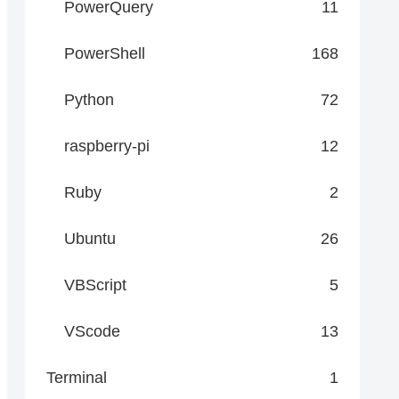
PowerQuery
11
PowerShell
168
Python
72
raspberry-pi
12
Ruby
2
Ubuntu
26
VBScript
5
VScode
13
Terminal
1