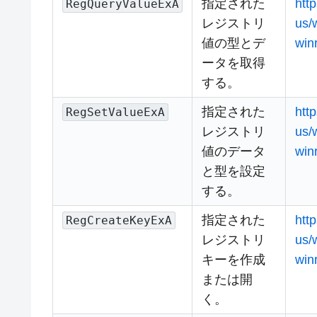
指定された
htt
RegQueryValueExA
レジストリ
us/
値の型とデ
win
ータを取得
する。
指定された
htt
RegSetValueExA
レジストリ
us/
値のデータ
win
と型を設定
する。
指定された
htt
RegCreateKeyExA
レジストリ
us/
キーを作成
win
または開
く。