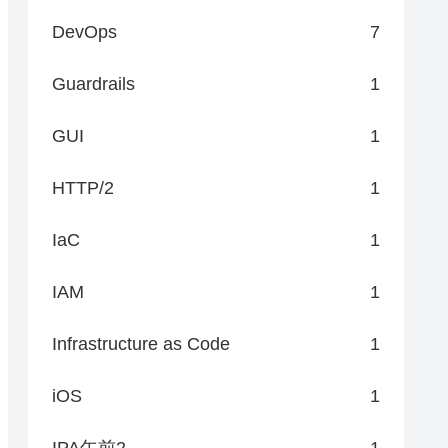
DevOps
7
Guardrails
1
GUI
1
HTTP/2
1
IaC
1
IAM
1
Infrastructure as Code
1
iOS
1
IPA午前2
1