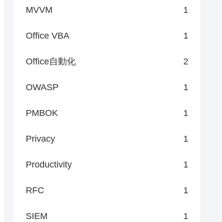
MVVM
1
Office VBA
1
Office自動化
2
OWASP
1
PMBOK
1
Privacy
1
Productivity
1
RFC
1
SIEM
1