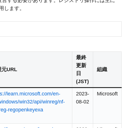
ェクトに宣言する必要があります。レジストリ操作には主に
用します。
最終
更新
元URL
組織
日
(JST)
ps://learn.microsoft.com/en-
2023-
Microsoft
windows/win32/api/winreg/nf-
08-02
reg-regopenkeyexa