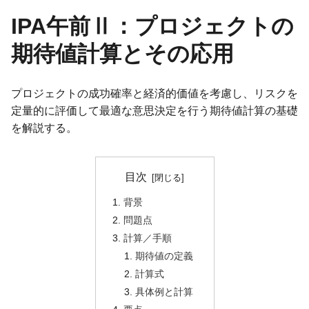
IPA午前Ⅱ：プロジェクトの
期待値計算とその応用
プロジェクトの成功確率と経済的価値を考慮し、リスクを
定量的に評価して最適な意思決定を行う期待値計算の基礎
を解説する。
目次
背景
問題点
計算／手順
期待値の定義
計算式
具体例と計算