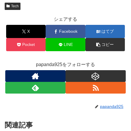
Tech
シェアする
X
Facebook
はてブ
Pocket
LINE
コピー
papanda925をフォローする
papanda925
関連記事