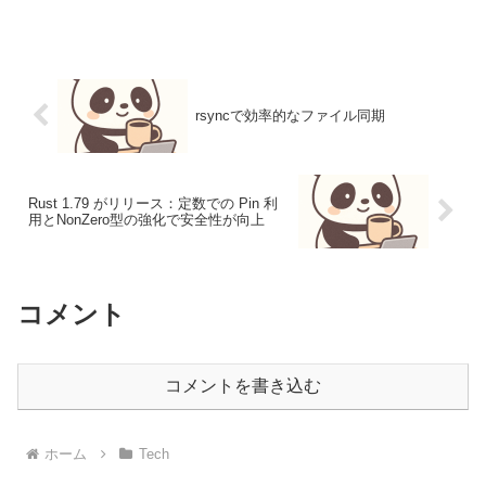
た業務ドラフト（未検証）です。Self-
RAG詳解：自己反省メカニズム...
rsyncで効率的なファイル同期
Rust 1.79 がリリース：定数での Pin 利
用とNonZero型の強化で安全性が向上
コメント
コメントを書き込む
ホーム
Tech