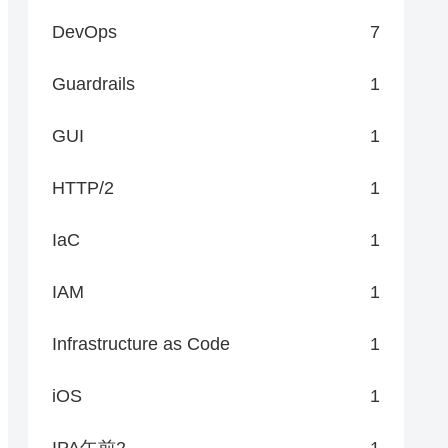
DevOps
7
Guardrails
1
GUI
1
HTTP/2
1
IaC
1
IAM
1
Infrastructure as Code
1
iOS
1
IPA午前2
1