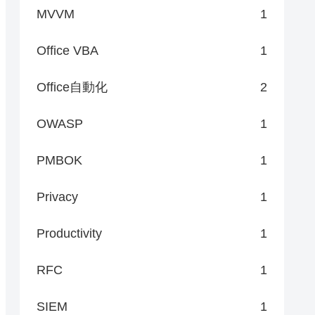
MVVM
1
Office VBA
1
Office自動化
2
OWASP
1
PMBOK
1
Privacy
1
Productivity
1
RFC
1
SIEM
1