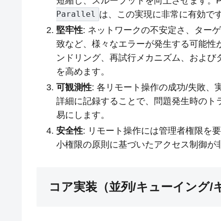
短縮し、スループットを向上させます。Powe
は、この実現に非常に有効で
Parallel
堅牢性
: ネットワークの不安定さ、ター
致など、様々なエラーが発生する可能性
ンドリング、再試行メカニズム、および
を高めます。
可観測性
: 各リモート操作の成功/失敗
詳細に記録することで、問題発生時のト
易にします。
安全性
: リモート操作には管理者権限を
小権限の原則に基づいたアクセス制御が
コア実装（並列/キューイング/