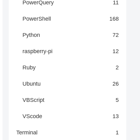
PowerQuery
11
PowerShell
168
Python
72
raspberry-pi
12
Ruby
2
Ubuntu
26
VBScript
5
VScode
13
Terminal
1