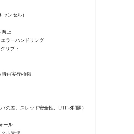
/キャンセル）
ト向上
とエラーハンドリング
スクリプト
敗時再実行/権限
5 vs 7の差、スレッド安全性、UTF-8問題）
ォール
イクル管理