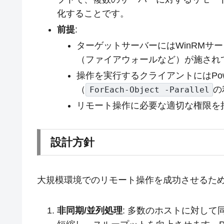
化することです。
前提
:
ターゲットサーバーにはWinRMサ
（ファイアウォールなど）が施され
操作を実行するクライアントにはPowe
（
の
ForEach-Object -Parallel
リモート操作に必要な適切な権限を
設計方針
大規模環境でのリモート操作を成功させるた
非同期/並列処理
: 多数のホストに対し