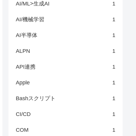
AI/ML>生成AI
1
AI/機械学習
1
AI半導体
1
ALPN
1
API連携
1
Apple
1
Bashスクリプト
1
CI/CD
1
COM
1