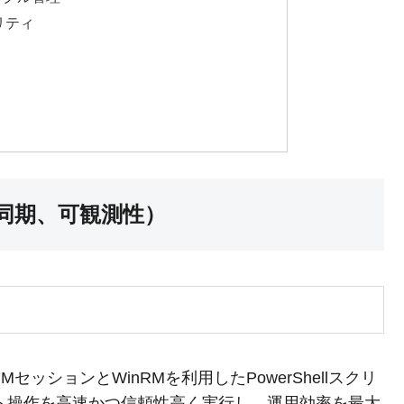
リティ
非同期、可観測性）
IMセッションとWinRMを利用したPowerShellスクリ
ト操作を高速かつ信頼性高く実行し、運用効率を最大