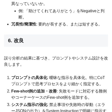
異なっていないか。
例: 「助けてくれてありがとう」をNegativeと判
断。
冗長性/簡潔性
: 要約が長すぎる、または短すぎる。
6. 改良
誤り分析の結果に基づき、プロンプトやシステム設計を改
良します。
プロンプトの具体化
: 曖昧な指示を具体化。特にCoT
プロンプトで思考プロセスをより細かく指定する。
Few-shot例の追加・改善
: 失敗モードに対応する難例
やコーナーケースのFew-shot例を追加する。
システム指示の強化
: 禁止事項や失敗時の挙動（エラ
ーJSONの出力）をSystem Instructionで明確に指示す