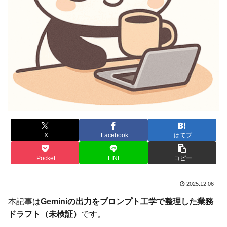
X
Facebook
はてブ
Pocket
LINE
コピー
2025.12.06
本記事は
Geminiの出力をプロンプト工学で整理した業務
ドラフト（未検証）
です。