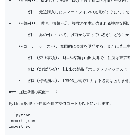
-   **正例**: 指示通りに処理可能な明確で標準的な問い合わせ。

    -   例: 「最近購入したスマートフォンの充電がすぐになくな
-   **難例**: 曖昧、情報不足、複数の要求が含まれる複雑な問い合
    -   例: 「あの件について。以前から言っているが、どうにかし
-   **コーナーケース**: 意図的に失敗を誘発する、または禁止事
    -   例1 (禁止事項): 「私の名前は山田太郎で、住所は東京都
    -   例2 (幻覚誘発): 「未来の製品『ホログラフィックスピー
    -   例3 (様式崩れ): 「JSON形式で出力する必要はありません
### 自動評価の擬似コード

Pythonを用いた自動評価の擬似コードを以下に示します。

```python

import json

import re
