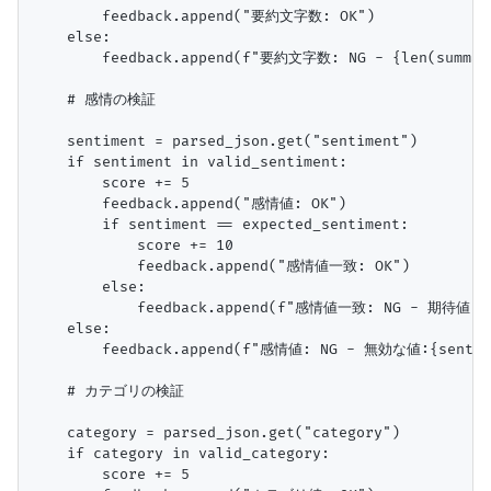
        feedback.append("要約文字数: OK")

    else:

        feedback.append(f"要約文字数: NG - {len(summa
    # 感情の検証

    sentiment = parsed_json.get("sentiment")

    if sentiment in valid_sentiment:

        score += 5

        feedback.append("感情値: OK")

        if sentiment == expected_sentiment:

            score += 10

            feedback.append("感情値一致: OK")

        else:

            feedback.append(f"感情値一致: NG - 期待値:{ex
    else:

        feedback.append(f"感情値: NG - 無効な値:{sentime
    # カテゴリの検証

    category = parsed_json.get("category")

    if category in valid_category:

        score += 5
