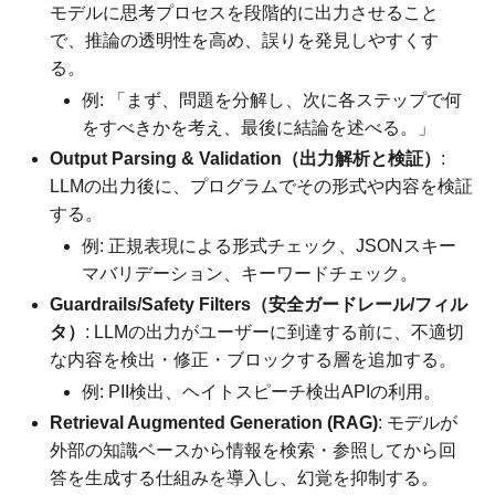
モデルに思考プロセスを段階的に出力させること
で、推論の透明性を高め、誤りを発見しやすくす
る。
例: 「まず、問題を分解し、次に各ステップで何
をすべきかを考え、最後に結論を述べる。」
Output Parsing & Validation（出力解析と検証）
:
LLMの出力後に、プログラムでその形式や内容を検証
する。
例: 正規表現による形式チェック、JSONスキー
マバリデーション、キーワードチェック。
Guardrails/Safety Filters（安全ガードレール/フィル
タ）
: LLMの出力がユーザーに到達する前に、不適切
な内容を検出・修正・ブロックする層を追加する。
例: PII検出、ヘイトスピーチ検出APIの利用。
Retrieval Augmented Generation (RAG)
: モデルが
外部の知識ベースから情報を検索・参照してから回
答を生成する仕組みを導入し、幻覚を抑制する。