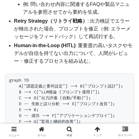
例: 問い合わせ内容に関連するFAQや製品マニュ
アルを参照させてから要約を生成。
Retry Strategy（リトライ戦略）
: 出力検証でエラー
が検出された場合、プロンプトを修正（例: エラーメ
ッセージをフィードバック）して再試行する。
Human-in-the-Loop (HITL)
: 重要度の高いタスクやモ
デルが自信を持てない出力について、人間がレビュ
ー・修正するプロセスを組み込む。
graph TD

    A["課題定義と要件設定"] --> B{"プロンプト設計"};

    B --> C["LLM推論 (プロンプト適用)"];

    C --> D{"出力評価 (自動/手動)"};

    D -- 失敗と誤り分析 --> E["プロンプト改良"];

    E --> B;

    D -- 成功 --> F["アプリケーションデプロイ"];

    F --> G["監視と継続的改善"];

    G --> B;

メニュー
ホーム
検索
トップ
サイドバー