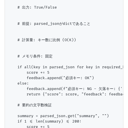
    # 出力: True/False

    # 前提: parsed_jsonがdictであること

    # 計算量: キー数に比例 (O(K))

    # メモリ条件: 固定

    if all(key in parsed_json for key in required_key
        score += 5

        feedback.append("必須キー: OK")

    else:

        feedback.append(f"必須キー: NG - 欠落キー: {', '.j
        return {"score": score, "feedback": feedback,
    # 要約の文字数検証

    summary = parsed_json.get("summary", "")

    if 1 <= len(summary) <= 200:

        score += 5
