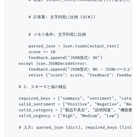
        # 計算量: 文字列長に比例 (O(N))

        # メモリ条件: 文字列長に比例

        parsed_json = json.loads(output_text)

        score += 10

        feedback.append("JSON形式: OK")

    except json.JSONDecodeError:

        feedback.append("JSON形式: NG - JSONパースエラー
        return {"score": score, "feedback": feedback,
    # 2. スキーマと値の検証

    required_keys = ["summary", "sentiment", "categor
    valid_sentiment = ["Positive", "Negative", "Neutr
    valid_category = ["製品不具合", "請求関連", "機能要望
    valid_urgency = ["High", "Medium", "Low"]

    # 入力: parsed_json (dict), required_keys (list)
