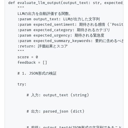
def evaluate_llm_output(output_text: str, expected_s
    """

    LLMの出力を自動評価する関数。

    :param output_text: LLMが出力した文字列

    :param expected_sentiment: 期待される感情 ('Positive'
    :param expected_category: 期待されるカテゴリ

    :param expected_urgency: 期待される緊急度

    :param expected_summary_keywords: 要約に含めるべ
    :return: 評価結果とスコア

    """

    score = 0

    feedback = []

    # 1. JSON形式の検証

    try:

        # 入力: output_text (string)

        # 出力: parsed_json (dict)

        # 前提: output_textがJSON形式の文字列であること
