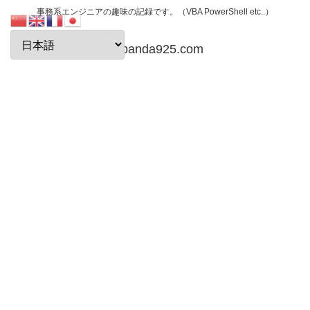
事務系エンジニアの趣味の記録です。（VBA PowerShell etc..）
papanda925.com