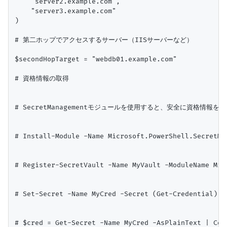
    "server2.example.com",

    "server3.example.com"

)

# 第二ホップでアクセスするサーバー（IISサーバーなど）

$secondHopTarget = "webdb01.example.com"

# 資格情報の取得

# SecretManagementモジュールを使用すると、安全に資格情報を
# Install-Module -Name Microsoft.PowerShell.SecretMa
# Register-SecretVault -Name MyVault -ModuleName Mic
# Set-Secret -Name MyCred -Secret (Get-Credential) -V
# $cred = Get-Secret -Name MyCred -AsPlainText | Con