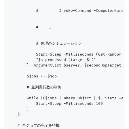
            #         Invoke-Command -ComputerName $t
            #     }

            # 処理のシミュレーション

            Start-Sleep -Milliseconds (Get-Random -Mi
            "$s processed (target $t)"

        } -ArgumentList $server, $secondHopTarget

        $jobs += $job

        # 並列実行数の制御

        while (($jobs | Where-Object { $_.State -eq 
            Start-Sleep -Milliseconds 100

        }

    }

    # 全ジョブの完了を待機
