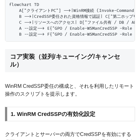
flowchart TD

    A["クライアントPC"] -->|WinRM接続 (Invoke-Command
    B -->|CredSSP委任された資格情報で認証| C["第二ホップサー
    C -->|リソースへのアクセス| D["ファイル共有 / DB / AD 
    A --設定--> E{"GPO / Enable-WSManCredSSP -Role Cli
コア実装（並列/キューイング/キャンセ
ル）
WinRM CredSSP委任の構成と、それを利用したリモート
操作のスクリプトを提示します。
1. WinRM CredSSPの有効化設定
クライアントとサーバーの両方でCredSSPを有効にする