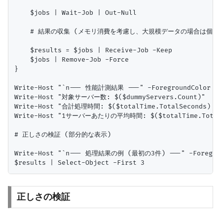
    $jobs | Wait-Job | Out-Null

    # 結果の収集 (メモリ消費を考慮し、大規模データの場合は個別
    $results = $jobs | Receive-Job -Keep

    $jobs | Remove-Job -Force

}

Write-Host "`n--- 性能計測結果 ---" -ForegroundColor Gr
Write-Host "対象サーバー数: $($dummyServers.Count)"

Write-Host "合計処理時間: $($totalTime.TotalSeconds) 秒"
Write-Host "1サーバーあたりの平均時間: $($totalTime.TotalSec
# 正しさの検証 (部分的な表示)

Write-Host "`n--- 処理結果の例 (最初の3件) ---" -Foregroun
正しさの検証