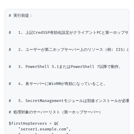
# 実行前提：

#   1. 上記CredSSP有効化設定がクライアントPCと第一ホップサ
#   2. ユーザーが第二ホップサーバー上のリソース（例: IIS）に
#   3. PowerShell 5.1またはPowerShell 7以降で動作。

#   4. 各サーバーにWinRMが有効になっていること。

#   5. SecretManagementモジュールは別途インストールが必要です (In
# 処理対象のサーバーリスト（第一ホップサーバー）

$firstHopServers = @(

    "server1.example.com",
