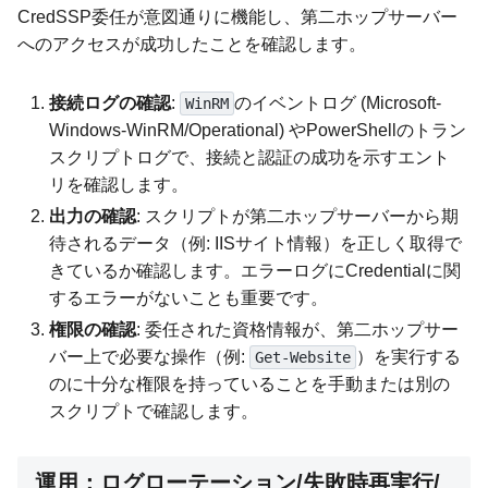
CredSSP委任が意図通りに機能し、第二ホップサーバー
へのアクセスが成功したことを確認します。
接続ログの確認
:
のイベントログ (Microsoft-
WinRM
Windows-WinRM/Operational) やPowerShellのトラン
スクリプトログで、接続と認証の成功を示すエント
リを確認します。
出力の確認
: スクリプトが第二ホップサーバーから期
待されるデータ（例: IISサイト情報）を正しく取得で
きているか確認します。エラーログにCredentialに関
するエラーがないことも重要です。
権限の確認
: 委任された資格情報が、第二ホップサー
バー上で必要な操作（例:
）を実行する
Get-Website
のに十分な権限を持っていることを手動または別の
スクリプトで確認します。
運用：ログローテーション/失敗時再実行/