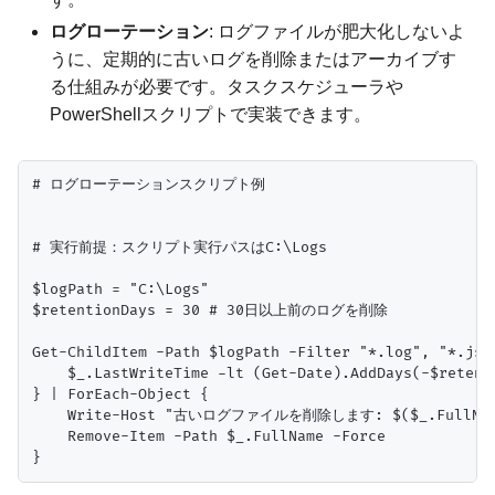
ログローテーション
: ログファイルが肥大化しないよ
うに、定期的に古いログを削除またはアーカイブす
る仕組みが必要です。タスクスケジューラや
PowerShellスクリプトで実装できます。
# ログローテーションスクリプト例

# 実行前提：スクリプト実行パスはC:\Logs

$logPath = "C:\Logs"

$retentionDays = 30 # 30日以上前のログを削除

Get-ChildItem -Path $logPath -Filter "*.log", "*.json
    $_.LastWriteTime -lt (Get-Date).AddDays(-$retenti
} | ForEach-Object {

    Write-Host "古いログファイルを削除します: $($_.FullName)"
    Remove-Item -Path $_.FullName -Force
