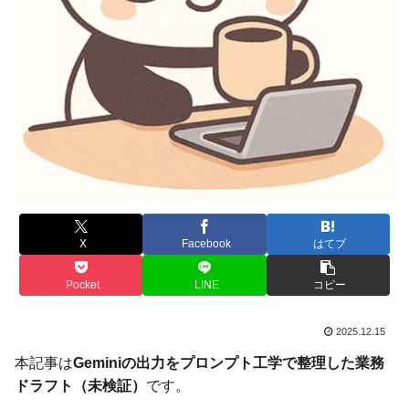
X
Facebook
はてブ
Pocket
LINE
コピー
2025.12.15
本記事は
Geminiの出力をプロンプト工学で整理した業務
ドラフト（未検証）
です。