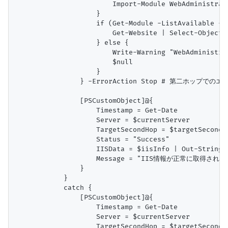
                        Import-Module WebAdministrat
                    }

                    if (Get-Module -ListAvailable -Na
                        Get-Website | Select-Object N
                    } else {

                        Write-Warning "We
                        $null

                    }

                } -ErrorAction Stop # 第二ホップでのエ
                [PSCustomObject]@{

                    Timestamp = Get-Date

                    Server = $currentServer

                    TargetSecondHop = $targetSecondHo
                    Status = "Success"

                    IISData = $iisInfo | Out-Str
                    Message = "IIS情報が正常に取得されま
                }

            }

            catch {

                [PSCustomObject]@{

                    Timestamp = Get-Date

                    Server = $currentServer

                    TargetSecondHop = $targetSecondHo