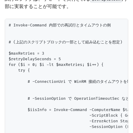
部に実装することが可能です。
# Invoke-Command 内部での再試行とタイムアウトの例

# (上記のスクリプトブロックの一部として組み込むことを想定)

$maxRetries = 3

$retryDelaySeconds = 5

for ($i = 0; $i -lt $maxRetries; $i++) {

    try {

        # -ConnectionUri で WinRM 接続のタイムアウトを制
        # -SessionOption で OperationTimeoutSec な
        $iisInfo = Invoke-Command -ComputerName $targ
                                  -ScriptBlock { Get-
                                  -ErrorAction Stop `
                                  -SessionOption (