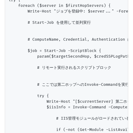
try {

    foreach ($server in $firstHopServers) {

        Write-Host "ジョブを登録中: $server..." -Foregro
        # Start-Job を使用して並列実行

        # ComputeName, Credential, Authenticati
        $job = Start-Job -ScriptBlock {

            param($targetSecondHop, $credSSPLogPath, 
            # リモート実行されるスクリプトブロック

            # ここでは第二ホップへのInvoke-Commandを実行

            try {

                Write-Host "[$currentServer] 第二
                $iisInfo = Invoke-Command -ComputerN
                    # IIS管理モジュールがロードされている
                    if (-not (Get-Module -ListAvailab