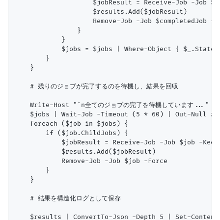
                    $jobResult = Receive-Job -Job
                    $results.Add($jobResult)

                    Remove-Job -Job $completedJob -Fo
                }

            }

            $jobs = $jobs | Where-Object { $_.State 
        }

    }

    # 残りのジョブが完了するのを待機し、結果を回収

    Write-Host "`n全てのジョブの完了を待機しています..." -Fore
    $jobs | Wait-Job -Timeout (5 * 60) | Out-Null 
    foreach ($job in $jobs) {

        if ($job.ChildJobs) {

            $jobResult = Receive-Job -Job $job -Keep

            $results.Add($jobResult)

            Remove-Job -Job $job -Force

        }

    }

    # 結果を構造化ログとして保存

    $results | ConvertTo-Json -Depth 5 | Set-Content