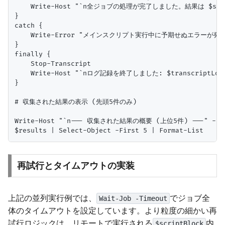
    Write-Host "`n全ジョブの処理が完了しました。結果は $struct
}

catch {

    Write-Error "メインスクリプト実行中に予期せぬエラーが発生しました
}

finally {

    Stop-Transcript

    Write-Host "`nログ記録を終了しました: $transcriptLogPat
}

# 収集された結果の表示 (先頭5件のみ)

Write-Host "`n--- 収集された結果の概要 (上位5件) ---" -Foreg
再試行とタイムアウトの実装
上記の並列実行例では、
でジョブ全
Wait-Job -Timeout
体のタイムアウトを設定しています。より粒度の細かい再
試行ロジックは、リモートで実行される
内
$scriptBlock