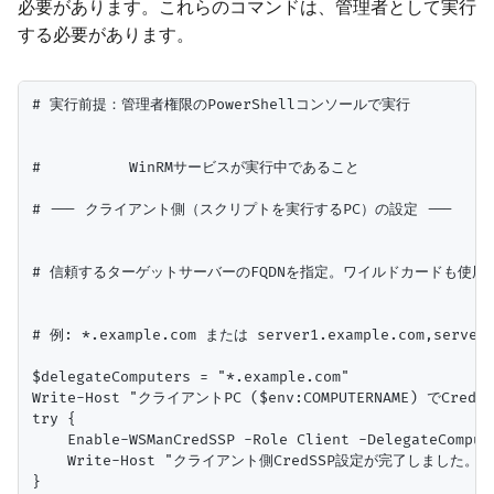
必要があります。これらのコマンドは、管理者として実行
する必要があります。
# 実行前提：管理者権限のPowerShellコンソールで実行

#          WinRMサービスが実行中であること

# --- クライアント側（スクリプトを実行するPC）の設定 ---

# 信頼するターゲットサーバーのFQDNを指定。ワイルドカードも使用可
# 例: *.example.com または server1.example.com,server2.
$delegateComputers = "*.example.com"

Write-Host "クライアントPC ($env:COMPUTERNAME) でCre
try {

    Enable-WSManCredSSP -Role Client -DelegateComput
    Write-Host "クライアント側CredSSP設定が完了しました。" -Fo
}
