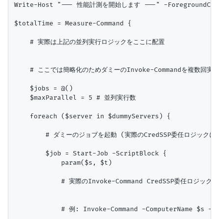
Write-Host "--- 性能計測を開始します ---" -ForegroundColo
$totalTime = Measure-Command {

    # 実際は上記の並列実行ロジックをここに配置

    # ここでは簡略化のためダミーのInvoke-Commandを複数回実行
    $jobs = @()

    $maxParallel = 5 # 並列実行数

    foreach ($server in $dummyServers) {

        # ダミーのジョブを起動 (実際のCredSSP委任ロジックに
        $job = Start-Job -ScriptBlock {

            param($s, $t)

            # 実際のInvoke-Command CredSSP委任ロジック
            # 例: Invoke-Command -ComputerName $s -Cr