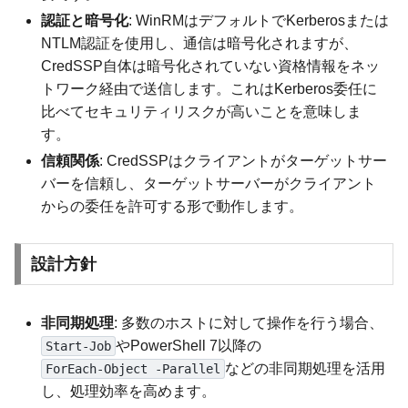
認証と暗号化
: WinRMはデフォルトでKerberosまたは
NTLM認証を使用し、通信は暗号化されますが、
CredSSP自体は暗号化されていない資格情報をネッ
トワーク経由で送信します。これはKerberos委任に
比べてセキュリティリスクが高いことを意味しま
す。
信頼関係
: CredSSPはクライアントがターゲットサー
バーを信頼し、ターゲットサーバーがクライアント
からの委任を許可する形で動作します。
設計方針
非同期処理
: 多数のホストに対して操作を行う場合、
やPowerShell 7以降の
Start-Job
などの非同期処理を活用
ForEach-Object -Parallel
し、処理効率を高めます。