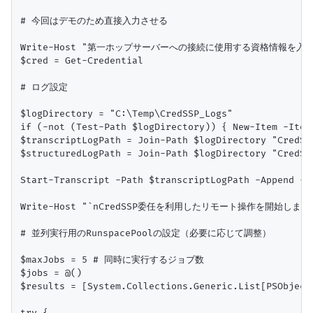
# 今回はデモのため直接入力させる

Write-Host "第一ホップサーバーへの接続に使用する資格情報を入力してくだ
$cred = Get-Credential

# ログ設定

$logDirectory = "C:\Temp\CredSSP_Logs"

if (-not (Test-Path $logDirectory)) { New-Item -Item
$transcriptLogPath = Join-Path $logDirectory "CredSS
$structuredLogPath = Join-Path $logDirectory "CredSS
Start-Transcript -Path $transcriptLogPath -Append -Fo
Write-Host "`nCredSSP委任を利用したリモート操作を開始します..." 
# 並列実行用のRunspacePoolの設定（必要に応じて調整）

$maxJobs = 5 # 同時に実行するジョブ数

$jobs = @()

$results = [System.Collections.Generic.List[PSObject]