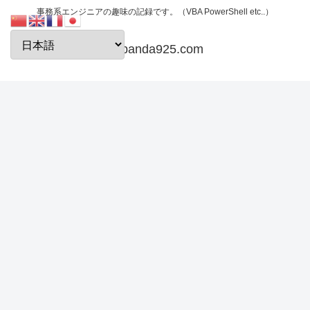
事務系エンジニアの趣味の記録です。（VBA PowerShell etc..）
papanda925.com