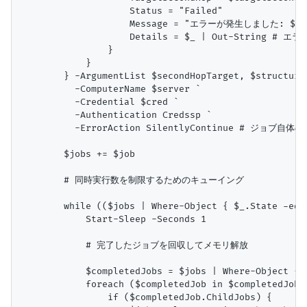
                    Status = "Failed"

                    Message = "エラーが発生しました: $($_.
                    Details = $_ | Out-Strin
                }

            }

        } -ArgumentList $secondHopTarget, $structured
          -ComputerName $server `

          -Credential $cred `

          -Authentication Credssp `

          -ErrorAction SilentlyContinue # ジョブ
        $jobs += $job

        # 同時実行数を制限するためのキューイング

        while (($jobs | Where-Object { $_.State -eq 
            Start-Sleep -Seconds 1

            # 完了したジョブを回収してメモリ解放

            $completedJobs = $jobs | Where-Object { 
            foreach ($completedJob in $completedJobs)
                if ($completedJob.ChildJobs) {
