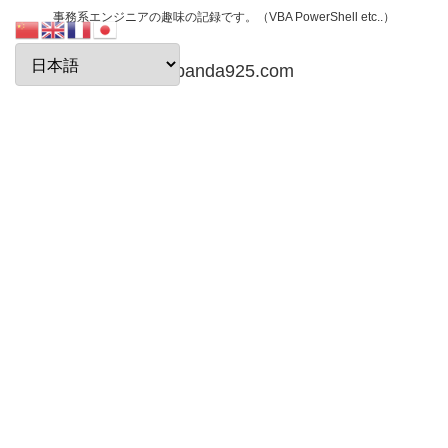
事務系エンジニアの趣味の記録です。（VBA PowerShell etc..）
papanda925.com