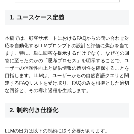
1. ユースケース定義
本稿では、顧客サポートにおけるFAQからの問い合わせ対
応を自動化するLLMプロンプトの設計と評価に焦点を当て
ます。特に、単に回答を提示するだけでなく、なぜその回
答に至ったのかの「思考プロセス」を明示することで、ユ
ーザーの信頼性向上と提供情報の透明性を確保することを
目指します。LLMは、ユーザーからの自然言語クエリと関
連するFAQリストを受け取り、FAQのみを根拠とした適切
な回答と、その導出過程を生成します。
2. 制約付き仕様化
LLMの出力は以下の制約に従う必要があります。