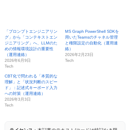
「プロンプトエンジニアリン
MS Graph PowerShell SDKを
グ」から「コンテキストエン
用いたTeamsのチャネル管理
ジニアリング」へ、LLMのた
と権限設定の自動化（運用連
めの情報環境設計の重要性
絡）
（運用連絡）
2026年2月23日
2026年6月9日
Tech
Tech
CBT化で問われる「本質的な
理解」と「状況判断のスピー
ド」：記述式キーボード入力
への対策（運用連絡）
2026年3月3日
Tech