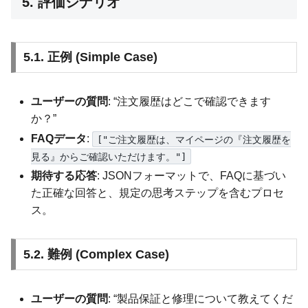
5. 評価シナリオ
5.1. 正例 (Simple Case)
ユーザーの質問
: “注文履歴はどこで確認できます
か？”
FAQデータ
:
["ご注文履歴は、マイページの『注文履歴を
見る』からご確認いただけます。"]
期待する応答
: JSONフォーマットで、FAQに基づい
た正確な回答と、規定の思考ステップを含むプロセ
ス。
5.2. 難例 (Complex Case)
ユーザーの質問
: “製品保証と修理について教えてくだ