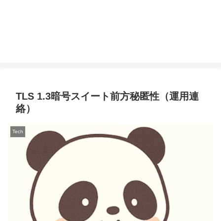
TLS 1.3暗号スイート前方秘匿性（運用連
絡）
Tech