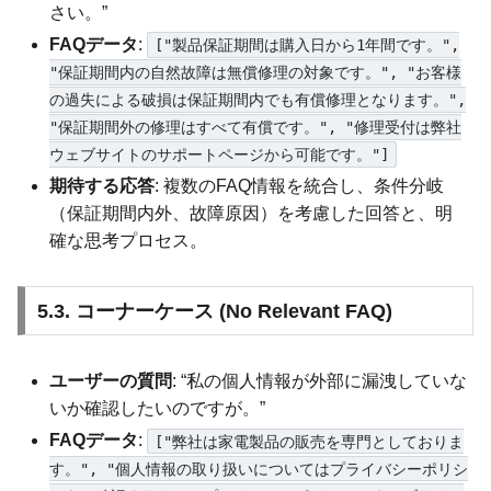
さい。”
FAQデータ
:
["製品保証期間は購入日から1年間です。",
"保証期間内の自然故障は無償修理の対象です。", "お客様
の過失による破損は保証期間内でも有償修理となります。",
"保証期間外の修理はすべて有償です。", "修理受付は弊社
ウェブサイトのサポートページから可能です。"]
期待する応答
: 複数のFAQ情報を統合し、条件分岐
（保証期間内外、故障原因）を考慮した回答と、明
確な思考プロセス。
5.3. コーナーケース (No Relevant FAQ)
ユーザーの質問
: “私の個人情報が外部に漏洩していな
いか確認したいのですが。”
FAQデータ
:
["弊社は家電製品の販売を専門としておりま
す。", "個人情報の取り扱いについてはプライバシーポリシ