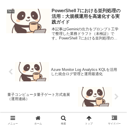
効率的な実装と運用導入Windows環境の
運用において、システムの状態変化をリ
アルタイムで検知し、適切なアクシ...
PowerShell 7における並列処理の
Tech
活用：大規模運用を高速化する実
践ガイド
本記事はGeminiの出力をプロンプト工学
で整理した業務ドラフト（未検証）で
す。PowerShell 7における並列処理の活
用：大規模運用を高速化する実践ガイド
導入Windows環境でのシステム管理や自
動化において、PowerShellは不...
Azure Monitor Log Analytics KQLを活用
した統合ログ管理と運用最適化
量子コンピュータ量子ゲート方式進展
（運用連絡）
コメント
メニュー
ホーム
検索
トップ
サイドバー