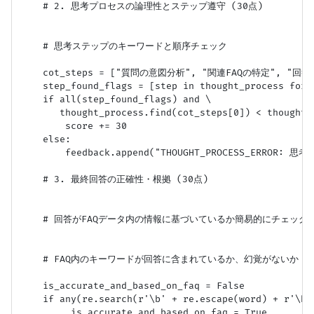
    # 2. 思考プロセスの論理性とステップ遵守 (30点)

    # 思考ステップのキーワードと順序チェック

    cot_steps = ["質問の意図分析", "関連FAQの特定", "回
    step_found_flags = [step in thought_process for s
    if all(step_found_flags) and \

       thought_process.find(cot_steps[0]) < thought_
        score += 30

    else:

        feedback.append("THOUGHT_PROCESS_ERR
    # 3. 最終回答の正確性・根拠 (30点)

    # 回答がFAQデータ内の情報に基づいているか簡易的にチェック（
    # FAQ内のキーワードが回答に含まれているか、幻覚がないか

    is_accurate_and_based_on_faq = False

    if any(re.search(r'\b' + re.escape(word) + r'\b'
         is_accurate_and_based_on_faq = True
