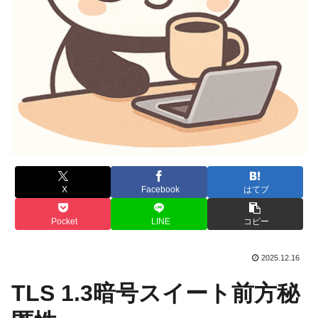
X
Facebook
はてブ
Pocket
LINE
コピー
2025.12.16
TLS 1.3暗号スイート前方秘