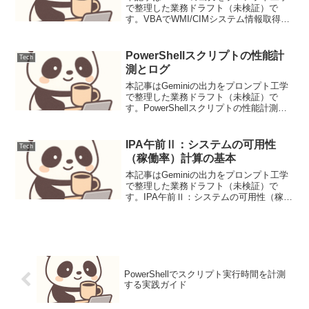
で整理した業務ドラフト（未検証）で
す。VBAでWMI/CIMシステム情報取得背
景と要件企業システムでは、PC資産管
理、トラブルシューティング、あるいは
自動化されたレポート作成のために、各
PowerShellスクリプトの性能計
Tech
クライアント...
測とログ
本記事はGeminiの出力をプロンプト工学
で整理した業務ドラフト（未検証）で
す。PowerShellスクリプトの性能計測と
ログエンタープライズ環境における
PowerShellスクリプトは、日々の運用業
務において不可欠な自動化ツールです。
IPA午前Ⅱ：システムの可用性
Tech
しか...
（稼働率）計算の基本
本記事はGeminiの出力をプロンプト工学
で整理した業務ドラフト（未検証）で
す。IPA午前Ⅱ：システムの可用性（稼働
率）計算の基本システムの可用性（稼働
率）は、MTBFとMTTRを用いた基本式、
および直列・並列構成におけるシステム
全体の稼働...
PowerShellでスクリプト実行時間を計測
する実践ガイド