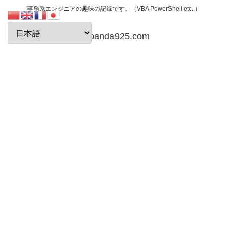
事務系エンジニアの趣味の記録です。（VBA PowerShell etc..）
papanda925.com