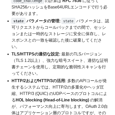
の計算は
RFC 7636
に従って
code_challenge
SHA256ハッシュをBase64URLエンコードで行う必
要があります。
パラメータの管理:
パラメータは、認
state
state
可リクエストからコールバックまでの間で、セッシ
ョンまたは一時的なストレージに安全に保存し、レ
スポンスとの一致を確認した後に破棄してくださ
い。
TLS/HTTPSの適切な設定:
最新のTLSバージョン
（TLS 1.2以上）、強力な暗号スイート、適切な証明
書チェーンを使用し、定期的な脆弱性スキャンを行
ってください。
HTTP/2およびHTTP/3の活用:
多数のAPIコールが発
生するシステムでは、HTTP/2の多重化やヘッダ圧
縮、HTTP/3 (QUIC) のUDPベースのプロトコルによ
る
HOL blocking (Head-of-Line blocking)
の解消
が、パフォーマンス向上に寄与します。OAuth 2.0自
体はアプリケーション層のプロトコルですが、その