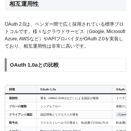
相互運用性
OAuth 2.0は、ベンダー間で広く採用されている標準プロ
トコルです。様々なクラウドサービス（Google, Microsoft
Azure, AWSなど）やAPIプロバイダがOAuth 2.0を実装し
ており、相互運用性は非常に高いです。
OAuth 1.0aとの比較
特徴
OAuth 1.0a
OAuth 2.0
複雑性
署名（HMAC-SHA1など）による認証が複雑
トークンベ
フローの種類
シングルフロー
複数のグラ
クライアント認証
認証情報とリクエストの署名
client_se
暗号化
リクエストレベルでの署名と、転送層でのSSL/TLS
転送層のSS
トークン
Request Token, Access Token
Authorizat