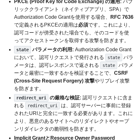
PKCE (Proof Key for Code Exchange) の適用:
パブ
リッククライアント（ネイティブアプリ、SPA）で
Authorization Code Grantを使用する場合、
RFC 7636
で定義されるPKCEの適用は
必須
です。これにより、
認可コードが傍受された場合でも、そのコードを使
ってアクセストークンを取得する攻撃を防ぎます。
パラメータの利用:
Authorization Code Grant
state
において、認可リクエストで発行される
パラ
state
メータは、認可レスポンスで返される
パラメ
state
ータと厳密に一致するかを検証することで、
CSRF
(Cross-Site Request Forgery) 攻撃
やリプレイ攻撃
を防ぎます。
の厳格な検証:
認可リクエストに含ま
redirect_uri
れる
は、認可サーバーに事前に登録
redirect_uri
されたURIと完全に一致する必要があります。これに
より、悪意のあるサイトへのリダイレクトやオープ
ンリダイレクタの脆弱性を防ぎます。
Implicit GrantとResource Owner Password