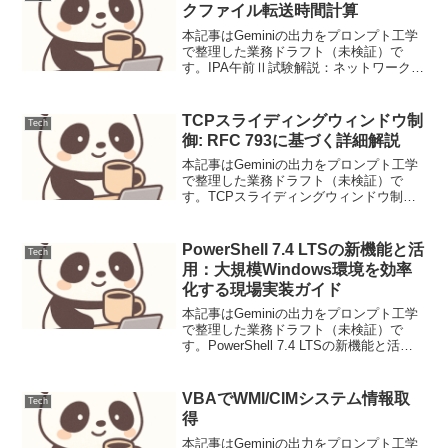
クファイル転送時間計算
本記事はGeminiの出力をプロンプト工学
で整理した業務ドラフト（未検証）で
す。IPA午前Ⅱ試験解説：ネットワークフ
ァイル転送時間計算ネットワークにおけ
るファイル転送時間を、データ量と実効
転送速度から正確に計算する。graph TD
TCPスライディングウィンドウ制
Tech
A -...
御: RFC 793に基づく詳細解説
本記事はGeminiの出力をプロンプト工学
で整理した業務ドラフト（未検証）で
す。TCPスライディングウィンドウ制御:
RFC 793に基づく詳細解説背景信頼性の
高いデータ転送は、現代のデジタル通信
において不可欠です。トランスミッショ
PowerShell 7.4 LTSの新機能と活
Tech
ンコント...
用：大規模Windows環境を効率
化する現場実装ガイド
本記事はGeminiの出力をプロンプト工学
で整理した業務ドラフト（未検証）で
す。PowerShell 7.4 LTSの新機能と活
用：大規模Windows環境を効率化する現
場実装ガイド導入PowerShell 7.4 LTS
(Long Te...
VBAでWMI/CIMシステム情報取
Tech
得
本記事はGeminiの出力をプロンプト工学