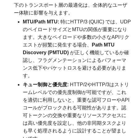
下のトランスポート層の最適化は、全体的なユーザ
ー体験に影響を与えます。
MTU/Path MTU:
特にHTTP/3 (QUIC) では、UDP
のペイロードサイズとMTUの関係が重要になり
ます。大きなペイロードや多数の小さなAPIリク
エストが頻繁に発生する場合、
Path MTU
Discovery (PMTUD)
が正しく機能しているか確
認し、フラグメンテーションによるパフォーマ
ンス低下やパケットロスを避ける必要がありま
す。
キュー制御と優先度:
HTTP/2やHTTP/3はストリ
ームレベルでの優先度制御が可能ですが、これ
を適切に利用しないと、重要な認可フローやAPI
コールがブロックされる可能性があります。認
可トークンの交換や重要なリソースアクセスに
は高い優先度を設定し、他の非同期タスクより
も早く処理されるように設計することが望まし