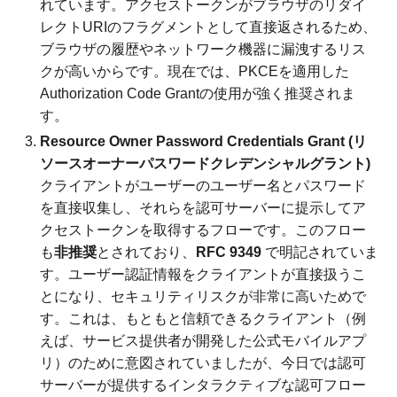
れています。アクセストークンがブラウザのリダイ
レクトURIのフラグメントとして直接返されるため、
ブラウザの履歴やネットワーク機器に漏洩するリス
クが高いからです。現在では、PKCEを適用した
Authorization Code Grantの使用が強く推奨されま
す。
Resource Owner Password Credentials Grant (リ
ソースオーナーパスワードクレデンシャルグラント)
クライアントがユーザーのユーザー名とパスワード
を直接収集し、それらを認可サーバーに提示してア
クセストークンを取得するフローです。このフロー
も
非推奨
とされており、
RFC 9349
で明記されていま
す。ユーザー認証情報をクライアントが直接扱うこ
とになり、セキュリティリスクが非常に高いためで
す。これは、もともと信頼できるクライアント（例
えば、サービス提供者が開発した公式モバイルアプ
リ）のために意図されていましたが、今日では認可
サーバーが提供するインタラクティブな認可フロー