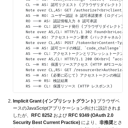
    CL ->> AS: 認可リクエスト (ブラウザリダイレクト)

    Note over CL,AS: GET /authorize?<br>client_id
    AS ->> RO: ユーザー認証 & 認可承諾要求 (ログイン画
    RO -->> AS: 認証情報入力 & 認可承諾

    AS -->> CL: 認可コード発行 (ブラウザリダイレクト)

    Note over AS,CL: HTTP/1.1 302 Found<br>Locati
    CL ->> AS: アクセストークン要求 (バックチャネル)

    Note over CL,AS: POST /token<br>Content-Type
    AS ->> AS: 認可コードの検証、`code_challenge` 
    AS -->> CL: アクセストークンとリフレッシュトークン発行 
    Note over AS,CL: HTTP/1.1 200 OK<br>{ "access
    CL ->> RS: 保護リソースアクセス (HTTP APIコール)

    Note over CL,RS: GET /resource<br>Authorizati
    RS ->> AS: (必要に応じて) アクセストークンの検証 
    AS -->> RS: 検証結果

Implicit Grant (インプリシットグラント)
ブラウザベ
ースのJavaScriptアプリケーション向けに設計されま
したが、
RFC 8252
および
RFC 9349 (OAuth 2.0
Security Best Current Practice)
により、
非推奨
とさ