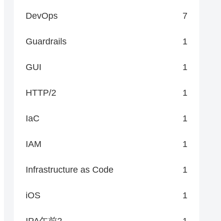
DevOps
7
Guardrails
1
GUI
1
HTTP/2
1
IaC
1
IAM
1
Infrastructure as Code
1
iOS
1
IPA午前2
1