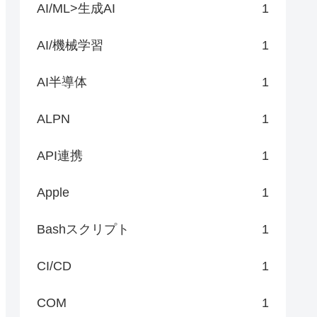
AI/ML>生成AI
1
AI/機械学習
1
AI半導体
1
ALPN
1
API連携
1
Apple
1
Bashスクリプト
1
CI/CD
1
COM
1