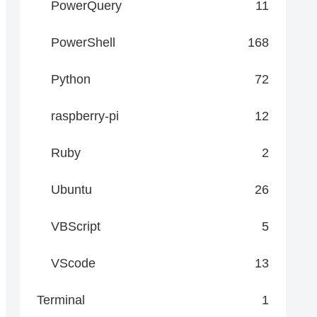
PowerQuery
11
PowerShell
168
Python
72
raspberry-pi
12
Ruby
2
Ubuntu
26
VBScript
5
VScode
13
Terminal
1