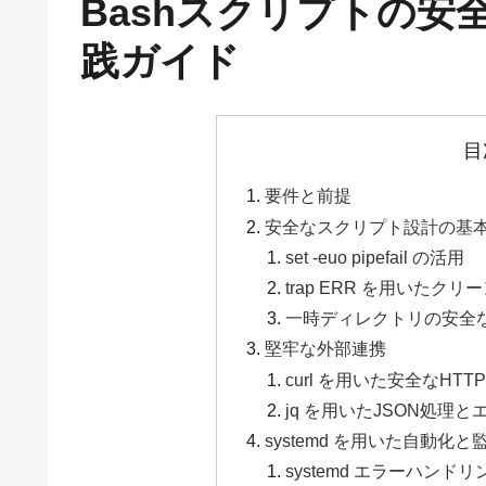
Bashスクリプトの
践ガイド
目
要件と前提
安全なスクリプト設計の基
set -euo pipefail の活用
trap ERR を用いたク
一時ディレクトリの安全な管理
堅牢な外部連携
curl を用いた安全なHTT
jq を用いたJSON処理
systemd を用いた自動化と
systemd エラーハンド