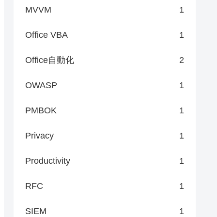
MVVM
1
Office VBA
1
Office自動化
2
OWASP
1
PMBOK
1
Privacy
1
Productivity
1
RFC
1
SIEM
1