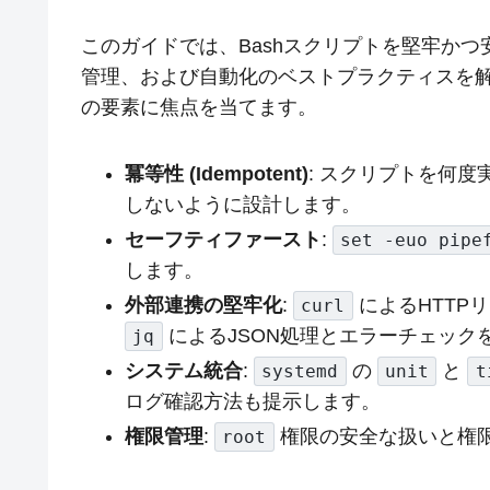
このガイドでは、Bashスクリプトを堅牢か
管理、および自動化のベストプラクティスを解
の要素に焦点を当てます。
冪等性 (Idempotent)
: スクリプトを何
しないように設計します。
セーフティファースト
:
set -euo pipe
します。
外部連携の堅牢化
:
によるHTTP
curl
によるJSON処理とエラーチェック
jq
システム統合
:
の
と
systemd
unit
t
ログ確認方法も提示します。
権限管理
:
権限の安全な扱いと権
root