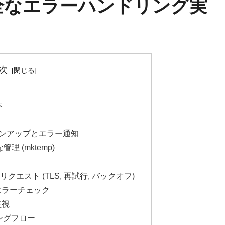
安全なエラーハンドリング実
次
本
リーンアップとエラー通知
 (mktemp)
Pリクエスト (TLS, 再試行, バックオフ)
とエラーチェック
監視
リングフロー