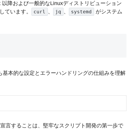
x 以降および一般的なLinuxディストリビューション
を前提としています。
、
、
がシステム
curl
jq
systemd
最も基本的な設定とエラーハンドリングの仕組みを理解
宣言することは、堅牢なスクリプト開発の第一歩で