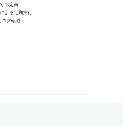
e) の定義
r) による定期実行
動とログ確認