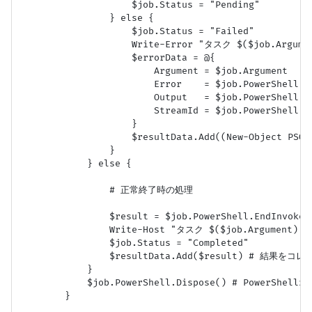
                    $job.Status = "Pending"

                } else {

                    $job.Status = "Failed"

                    Write-Error "タスク $($job.Argu
                    $errorData = @{

                        Argument = $job.Argument

                        Error    = $job.PowerShell.S
                        Output   = $job.PowerS
                        StreamId = $job.PowerShe
                    }

                    $resultData.Add((New-Object PSObj
                }

            } else {

                # 正常終了時の処理

                $result = $job.PowerShell.EndInvoke()
                Write-Host "タスク $($job.Argument)
                $job.Status = "Completed"

                $resultData.Add($result) # 結果を
            }

            $job.PowerShell.Dispose() # PowerShe
        }
