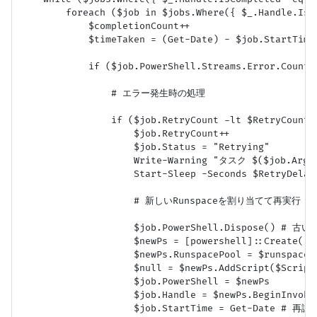
        foreach ($job in $jobs.Where({ $_.Handle.IsC
            $completionCount++

            $timeTaken = (Get-Date) - $job.StartTime

            if ($job.PowerShell.Streams.Error.Count -
                # エラー発生時の処理

                if ($job.RetryCount -lt $RetryCount) 
                    $job.RetryCount++

                    $job.Status = "Retrying"

                    Write-Warning "タスク $($job.Ar
                    Start-Sleep -Seconds $RetryDelayS
                    # 新しいRunspaceを割り当てて再実行

                    $job.PowerShell.Dispose() # 
                    $newPs = [powershell]::Create()

                    $newPs.RunspacePool = $runspacePo
                    $null = $newPs.AddScript($Script
                    $job.PowerShell = $newPs

                    $job.Handle = $newPs.BeginInvoke(
                    $job.StartTime = Get-Date # 