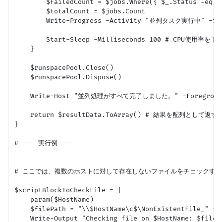
        $failedCount = $jobs.Where({ $_.Status -eq "F
        $totalCount = $jobs.Count

        Write-Progress -Activity "並列タスク実行中" -Stat
        Start-Sleep -Milliseconds 100 # CPU使用率を下
    }

    $runspacePool.Close()

    $runspacePool.Dispose()

    Write-Host "並列処理がすべて完了しました。" -ForegroundC
    return $resultData.ToArray() # 結果を配列として返す

}

# --- 実行例 ---

# ここでは、複数のホストに対して存在しないファイルをチェックする
$scriptBlockToCheckFile = {

    param($HostName)

    $filePath = "\\$HostName\c$\NonExistentFile_
    Write-Output "Checking file on $HostName: $filePa