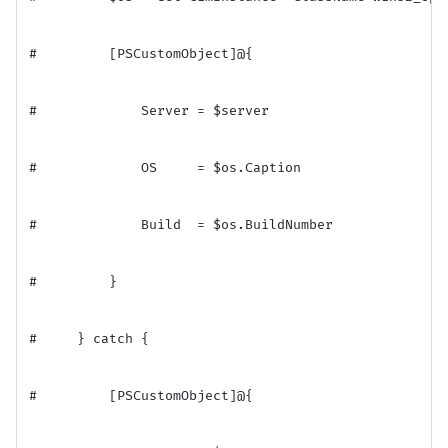
#         [PSCustomObject]@{

#             Server = $server

#             OS     = $os.Caption

#             Build  = $os.BuildNumber

#         }

#     } catch {

#         [PSCustomObject]@{
