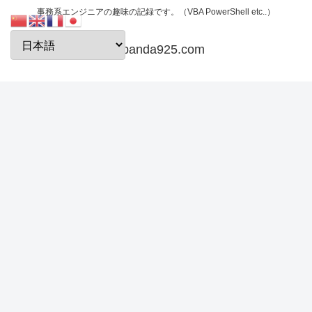
事務系エンジニアの趣味の記録です。（VBA PowerShell etc..）
papanda925.com