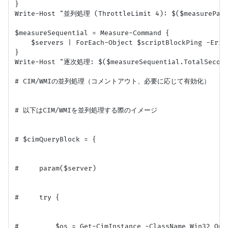
}

Write-Host "並列処理 (ThrottleLimit 4): $($measureParal
$measureSequential = Measure-Command {

    $servers | ForEach-Object $scriptBlockPing -Erro
}

Write-Host "逐次処理: $($measureSequential.TotalSeconds
# CIM/WMIの並列処理（コメントアウト、必要に応じて有効化）

# 以下はCIM/WMIを並列処理する際のイメージ

# $cimQueryBlock = {

#     param($server)

#     try {

#         $os = Get-CimInstance -ClassName Win32_Ope