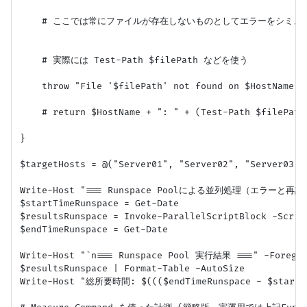
    # ここでは常にファイルが存在しないものとしてエラーをシミュレ
    # 実際には Test-Path $filePath などを使う

    throw "File '$filePath' not found on $HostName."

    # return $HostName + ": " + (Test-Path $filePath)
}

$targetHosts = @("Server01", "Server02", "Server0
Write-Host "=== Runspace Poolによる並列処理（エラーと再試行を
$startTimeRunspace = Get-Date

$resultsRunspace = Invoke-ParallelScriptBlock -Scrip
$endTimeRunspace = Get-Date

Write-Host "`n=== Runspace Pool 実行結果 ===" -Foregrou
$resultsRunspace | Format-Table -AutoSize

Write-Host "総所要時間: $((($endTimeRunspace - $startTim