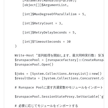
        [Parameter(Mandatory=$true)]

        [object[]]$ArgumentList,

        [int]$MaxDegreeOfParallelism = 5,

        [int]$RetryCount = 3,

        [int]$RetryDelaySeconds = 5,

        [int]$TimeoutSeconds = 30

    )

    Write-Host "並列処理を開始します。最大同時実行数: $($MaxDegr
    $runspacePool = [runspacefactory]::CreateRunspac
    $runspacePool.Open()

    $jobs = [System.Collections.ArrayList]::new()

    $resultData = [System.Collections.Concurrent
    # Runspace Poolに渡す共通変数やモジュールをインポート

    $runspacePool.SessionStateProxy.SetVariable('gl
    # 必要に応じてモジュールをインポートする
