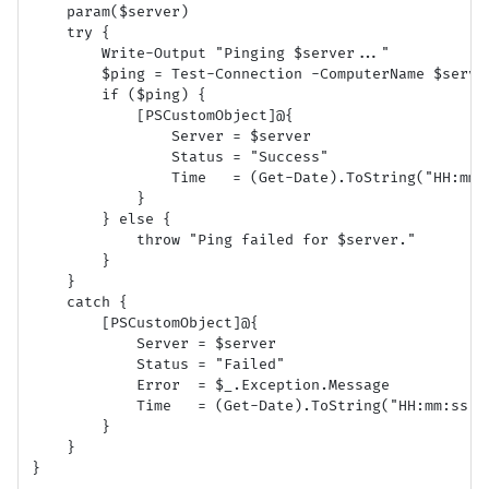
    param($server)

    try {

        Write-Output "Pinging $server..."

        $ping = Test-Connection -ComputerName $serve
        if ($ping) {

            [PSCustomObject]@{

                Server = $server

                Status = "Success"

                Time   = (Get-Date).ToString("HH:mm:s
            }

        } else {

            throw "Ping failed for $server."

        }

    }

    catch {

        [PSCustomObject]@{

            Server = $server

            Status = "Failed"

            Error  = $_.Exception.Message

            Time   = (Get-Date).ToString("HH:mm:ss")

        }

    }

}
