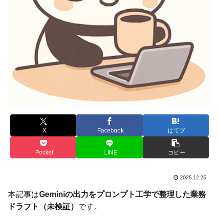
X
Facebook
はてブ
Pocket
LINE
コピー
2025.12.25
本記事は
Geminiの出力をプロンプト工学で整理した業務
ドラフト（未検証）
です。