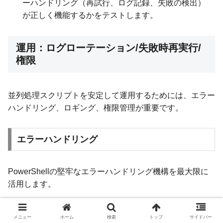
ーハンドリング（再試行、ログ記録、失敗の検出）
が正しく機能するかをテストします。
運用：ログローテーション/失敗時再実行/
権限
並列処理スクリプトを安定して運用するためには、エラー
ハンドリング、ロギング、権限管理が重要です。
エラーハンドリング
PowerShellの堅牢なエラーハンドリング機構を最大限に
活用します。
/
/
: スクリプトブロック内の具
try
catch
finally
メニュー
ホーム
検索
トップ
サイドバー