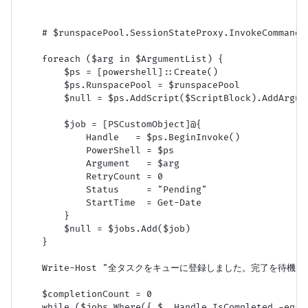
    # $runspacePool.SessionStateProxy.InvokeCommand.
    foreach ($arg in $ArgumentList) {

        $ps = [powershell]::Create()

        $ps.RunspacePool = $runspacePool

        $null = $ps.AddScript($ScriptBlock).AddArgume
        $job = [PSCustomObject]@{

            Handle   = $ps.BeginInvoke()

            PowerShell = $ps

            Argument   = $arg

            RetryCount = 0

            Status     = "Pending"

            StartTime  = Get-Date

        }

        $null = $jobs.Add($job)

    }

    Write-Host "全タスクをキューに登録しました。完了を待機しています
    $completionCount = 0

    while ($jobs.Where({ $_.Handle.IsCompleted -eq $