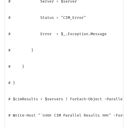
#             Server = $server

#             Status = "CIM_Error"

#             Error  = $_.Exception.Message

#         }

#     }

# }

# $cimResults = $servers | ForEach-Object -Parallel $
# Write-Host "`n=== CIM Parallel Results ===" -Foregr