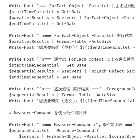
Write-Host "=== ForEach-Object -Parallel による並列処理（
$startTimeParallel = Get-Date

$parallelResults = $servers | ForEach-Object -Parall
$endTimeParallel = Get-Date

Write-Host "`n=== ForEach-Object -Parallel 実行結果 ===
$parallelResults | Format-Table -AutoSize

Write-Host "総所要時間 (並列): $((($endTimeParallel - $st
Write-Host "`n=== 通常の ForEach-Object による逐次処理 ===
$startTimeSequential = Get-Date

$sequentialResults = $servers | ForEach-Object $scri
$endTimeSequential = Get-Date

Write-Host "`n=== 逐次処理 実行結果 ===" -ForegroundColo
$sequentialResults | Format-Table -AutoSize

Write-Host "総所要時間 (逐次): $((($endTimeSequential - $
# Measure-Command を使った性能計測

Write-Host "`n=== Measure-Command による性能比較 ===" -F
$measureParallel = Measure-Command {

    $servers | ForEach-Object -Parallel $scriptBlock