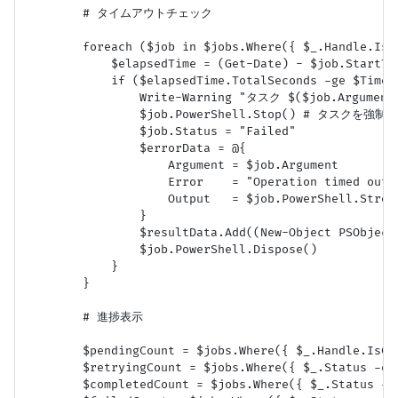
        # タイムアウトチェック

        foreach ($job in $jobs.Where({ $_.Handle.IsC
            $elapsedTime = (Get-Date) - $job.StartTim
            if ($elapsedTime.TotalSeconds -ge $Timeou
                Write-Warning "タスク $($job.Argum
                $job.PowerShell.Stop() # タスクを強制終
                $job.Status = "Failed"

                $errorData = @{

                    Argument = $job.Argument

                    Error    = "Operation timed out 
                    Output   = $job.PowerShell.Stream
                }

                $resultData.Add((New-Object PSObject 
                $job.PowerShell.Dispose()

            }

        }

        # 進捗表示

        $pendingCount = $jobs.Where({ $_.Handle.IsCo
        $retryingCount = $jobs.Where({ $_.Status -eq 
        $completedCount = $jobs.Where({ $_.Status -eq