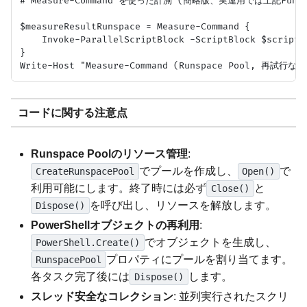
# Measure-Command を使った計測 (簡略版、実運用では上記Func
$measureResultRunspace = Measure-Command {

    Invoke-ParallelScriptBlock -ScriptBlock $scrip
}

コードに関する注意点
Runspace Poolのリソース管理
:
でプールを作成し、
で
CreateRunspacePool
Open()
利用可能にします。終了時には必ず
と
Close()
を呼び出し、リソースを解放します。
Dispose()
PowerShellオブジェクトの再利用
:
でオブジェクトを生成し、
PowerShell.Create()
プロパティにプールを割り当てます。
RunspacePool
各タスク完了後には
します。
Dispose()
スレッド安全なコレクション
: 並列実行されたスクリ