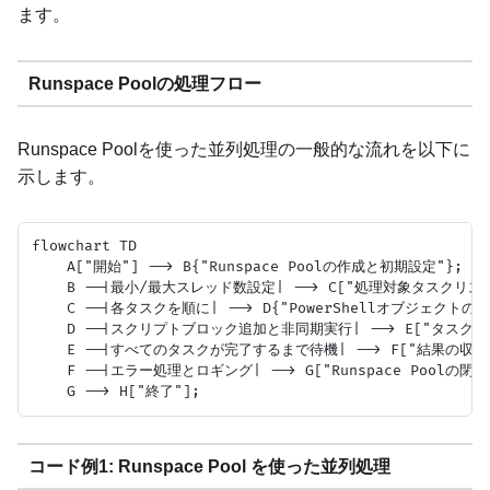
ます。
Runspace Poolの処理フロー
Runspace Poolを使った並列処理の一般的な流れを以下に
示します。
flowchart TD

    A["開始"] --> B{"Runspace Poolの作成と初期設定"};

    B --|最小/最大スレッド数設定| --> C["処理対象タスクリスト
    C --|各タスクを順に| --> D{"PowerShellオブジェクトの作
    D --|スクリプトブロック追加と非同期実行| --> E["タスクの非同
    E --|すべてのタスクが完了するまで待機| --> F["結果の収集(En
    F --|エラー処理とロギング| --> G["Runspace Poolの閉
コード例1: Runspace Pool を使った並列処理