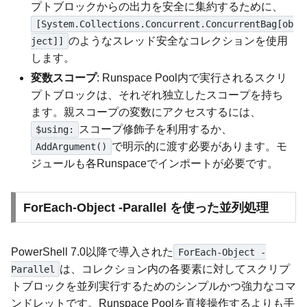
プトブロックからの出力を安全に集約するために、
[System.Collections.Concurrent.ConcurrentBag[ob
のようなスレッド安全なコレクションを使用
ject]]
します。
変数スコープ
: Runspace Pool内で実行されるスクリ
プトブロックは、それぞれ独立したスコープを持ち
ます。親スコープの変数にアクセスするには、
スコープ修飾子を利用するか、
$using:
で明示的に渡す必要があります。モ
AddArgument()
ジュールも各Runspaceでインポートが必要です。
ForEach-Object -Parallel を使った並列処理
PowerShell 7.0以降で導入された
ForEach-Object -
は、コレクション内の各要素に対してスクリプ
Parallel
トブロックを並列実行するためのシンプルかつ強力なコマ
ンドレットです。Runspace Poolを直接操作するよりも手