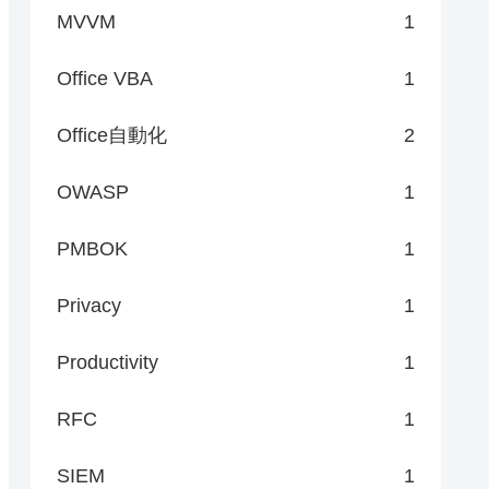
MVVM
1
Office VBA
1
Office自動化
2
OWASP
1
PMBOK
1
Privacy
1
Productivity
1
RFC
1
SIEM
1