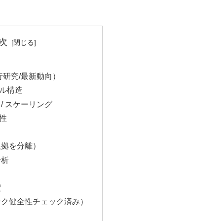
次
行研究/最新動向）
デル構造
 / スケーリング
現性
根拠を分離）
分析
釈
ンク健全性チェック済み）