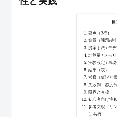
性と実践
目
要点（3行）
背景（課題/先
提案手法 / モ
計算量 / メモリ
実験設定 / 再
結果（表）
考察（仮説と
失敗例・感度
限界と今後
初心者向け注
参考文献（リ
共有: