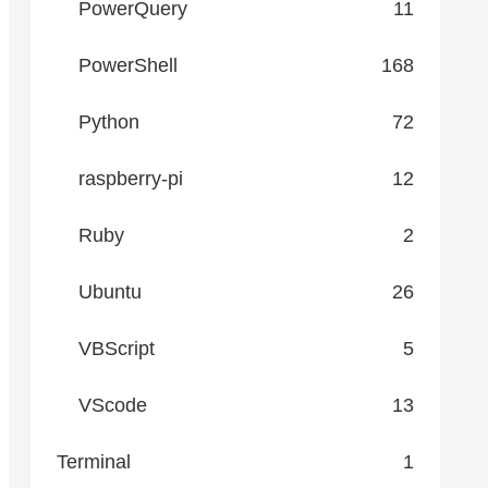
PowerQuery
11
PowerShell
168
Python
72
raspberry-pi
12
Ruby
2
Ubuntu
26
VBScript
5
VScode
13
Terminal
1