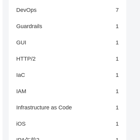
DevOps
7
Guardrails
1
GUI
1
HTTP/2
1
IaC
1
IAM
1
Infrastructure as Code
1
iOS
1
IPA午前2
1