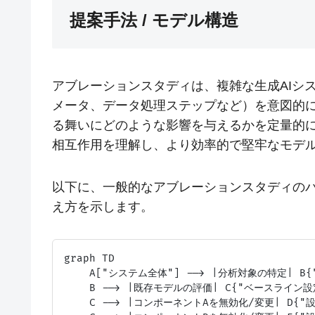
提案手法 / モデル構造
アブレーションスタディは、複雑な生成AIシ
メータ、データ処理ステップなど）を意図的
る舞いにどのような影響を与えるかを定量的
相互作用を理解し、より効率的で堅牢なモデ
以下に、一般的なアブレーションスタディの
え方を示します。
graph TD

    A["システム全体"] --> |分析対象の特定| B
    B --> |既存モデルの評価| C{"ベースライン設定
    C --> |コンポーネントAを無効化/変更| D{"