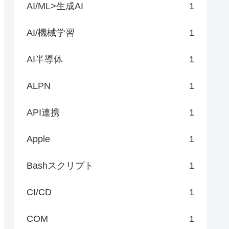
AI/ML>生成AI
1
AI/機械学習
1
AI半導体
1
ALPN
1
API連携
1
Apple
1
Bashスクリプト
1
CI/CD
1
COM
1