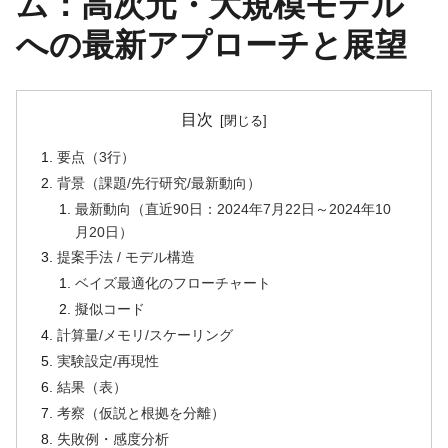
ム：高次元・大規模モデル
への最新アプローチと展望
目次
要点（3行）
背景（課題/先行研究/最新動向）
最新動向（直近90日：2024年7月22日～2024年10
月20日）
提案手法 / モデル構造
ベイズ最適化のフローチャート
擬似コード
計算量/メモリ/スケーリング
実験設定/再現性
結果（表）
考察（仮説と根拠を分離）
失敗例・感度分析