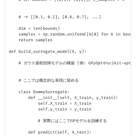
    # -> [[0.1, 0.2], [0.8, 0.7], ...]

    dim = len(bounds)

    samples = np.random.uniform([b[0] for b in bound
    return samples

def build_surrogate_model(X, y):

    # ガウス過程回帰モデルの構築 (例: GPyOptやscikit-opti
    # ここでは概念的な表現に留める

    class DummySurrogate:

        def __init__(self, X_train, y_train):

            self.X_train = X_train

            self.y_train = y_train

            # 実際にはここでGPモデルを訓練する

        def predict(self, X_test):
