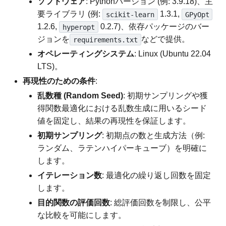
ソフトウェア
: Pythonバージョン (例: 3.9.18)、主
要ライブラリ (例:
1.3.1,
scikit-learn
GPyOpt
1.2.6,
0.2.7)、依存パッケージのバー
hyperopt
ジョンを
などで提供。
requirements.txt
オペレーティングシステム
: Linux (Ubuntu 22.04
LTS)。
再現性のための条件
:
乱数種 (Random Seed)
: 初期サンプリングや獲
得関数最適化における乱数生成に用いるシード
値を固定し、結果の再現性を保証します。
初期サンプリング
: 初期点の数と生成方法（例:
ランダム、ラテンハイパーキューブ）を明確に
します。
イテレーション数
: 最適化の繰り返し回数を固定
します。
目的関数の評価回数
: 総評価回数を制限し、公平
な比較を可能にします。