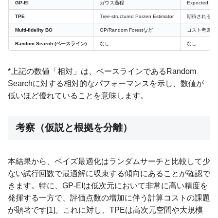
GP-EI
ガウス過程
Expected Imp
TPE
Tree-structured Parzen Estimator
期待される改
Multi-fidelity BO
GP/Random Forestなど
コスト考慮型E
Random Search (ベースライン)
なし
なし
*上記の数値「相対」は、ベースラインであるRandom
Searchに対する相対的なパフォーマンスを示し、数値が
低いほど優れていることを意味します。
考察（仮説と根拠を分離）
本結果から、ベイズ最適化はランダムサーチと比較して少
ない試行回数で最適解に収束する傾向にあることが確認で
きます。特に、GP-EIは低次元において非常に高い精度を
発揮する一方で、評価点数の増加に伴う計算コストの課題
が顕著です[1]。これに対し、TPEは高次元空間や大規模