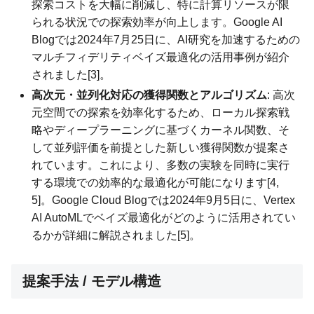
探索コストを大幅に削減し、特に計算リソースが限
られる状況での探索効率が向上します。Google AI
Blogでは2024年7月25日に、AI研究を加速するための
マルチフィデリティベイズ最適化の活用事例が紹介
されました[3]。
高次元・並列化対応の獲得関数とアルゴリズム
: 高次
元空間での探索を効率化するため、ローカル探索戦
略やディープラーニングに基づくカーネル関数、そ
して並列評価を前提とした新しい獲得関数が提案さ
れています。これにより、多数の実験を同時に実行
する環境での効率的な最適化が可能になります[4,
5]。Google Cloud Blogでは2024年9月5日に、Vertex
AI AutoMLでベイズ最適化がどのように活用されてい
るかが詳細に解説されました[5]。
提案手法 / モデル構造