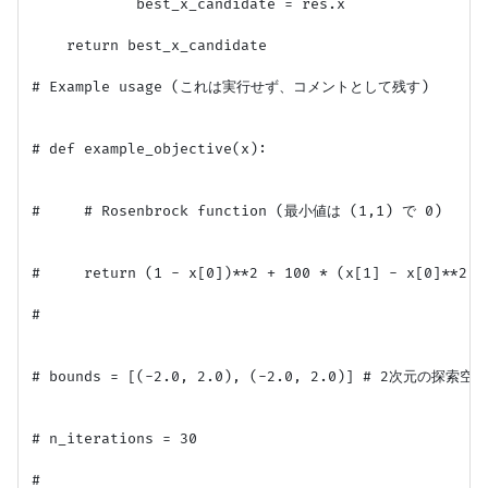
            best_x_candidate = res.x

    return best_x_candidate

# Example usage (これは実行せず、コメントとして残す)

# def example_objective(x):

#     # Rosenbrock function (最小値は (1,1) で 0)

#     return (1 - x[0])**2 + 100 * (x[1] - x[0]**2)**
#

# bounds = [(-2.0, 2.0), (-2.0, 2.0)] # 2次元の探索空間

# n_iterations = 30

#
