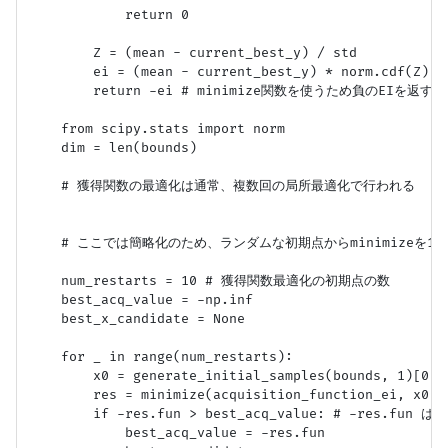
            return 0

        Z = (mean - current_best_y) / std

        ei = (mean - current_best_y) * norm.cdf(Z) + 
        return -ei # minimize関数を使うため負のEIを返す

    from scipy.stats import norm

    dim = len(bounds)

    # 獲得関数の最適化は通常、複数回の局所最適化で行われる

    # ここでは簡略化のため、ランダムな初期点からminimizeを1回
    num_restarts = 10 # 獲得関数最適化の初期点の数

    best_acq_value = -np.inf

    best_x_candidate = None

    for _ in range(num_restarts):

        x0 = generate_initial_samples(bounds, 1)[0]

        res = minimize(acquisition_function_ei, x0, 
        if -res.fun > best_acq_value: # -res.fun はE
            best_acq_value = -res.fun
