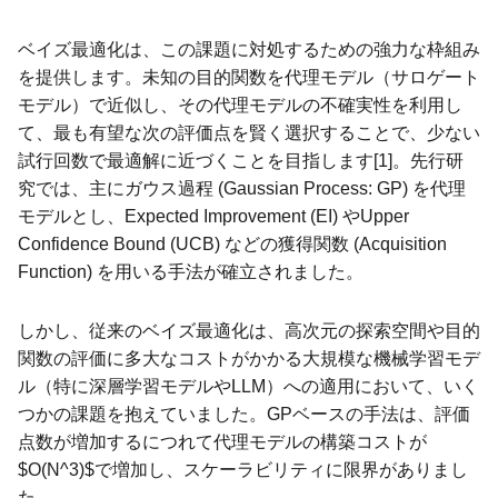
ベイズ最適化は、この課題に対処するための強力な枠組み
を提供します。未知の目的関数を代理モデル（サロゲート
モデル）で近似し、その代理モデルの不確実性を利用し
て、最も有望な次の評価点を賢く選択することで、少ない
試行回数で最適解に近づくことを目指します[1]。先行研
究では、主にガウス過程 (Gaussian Process: GP) を代理
モデルとし、Expected Improvement (EI) やUpper
Confidence Bound (UCB) などの獲得関数 (Acquisition
Function) を用いる手法が確立されました。
しかし、従来のベイズ最適化は、高次元の探索空間や目的
関数の評価に多大なコストがかかる大規模な機械学習モデ
ル（特に深層学習モデルやLLM）への適用において、いく
つかの課題を抱えていました。GPベースの手法は、評価
点数が増加するにつれて代理モデルの構築コストが
$O(N^3)$で増加し、スケーラビリティに限界がありまし
た。