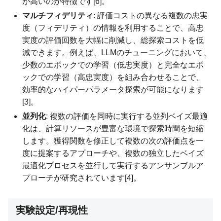
が高いのが特徴です[6]。
マルチフィデリティ
: 評価コストの異なる複数の忠実
度（フィデリティ）の情報を利用することで、高忠
実度の評価回数を大幅に削減し、総探索コストを低
減できます。例えば、LLMのチューニングにおいて、
少数のエポックでの学習（低忠実度）と完全なエポ
ックでの学習（高忠実度）を組み合わせることで、
効率的なハイパーパラメータ探索が可能になります
[3]。
並列化
: 複数の評価を同時に実行する並列ベイズ最適
化は、計算リソースが豊富な環境で探索時間を短縮
します。獲得関数を修正して複数の次の評価点を一
度に提案するアプローチや、複数の独立したベイズ
最適化プロセスを並行して実行するアンサンブルア
プローチが研究されています[4]。
実験設定/再現性