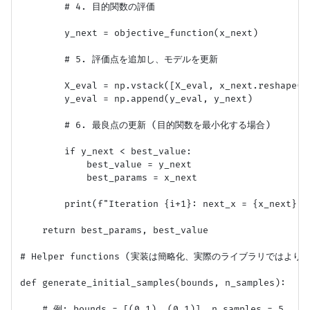
        # 4. 目的関数の評価

        y_next = objective_function(x_next)

        # 5. 評価点を追加し、モデルを更新

        X_eval = np.vstack([X_eval, x_next.reshape(1,
        y_eval = np.append(y_eval, y_next)

        # 6. 最良点の更新 (目的関数を最小化する場合)

        if y_next < best_value:

            best_value = y_next

            best_params = x_next

        print(f"Iteration {i+1}: next_x = {x_next}, 
    return best_params, best_value

# Helper functions (実装は簡略化、実際のライブラリではより複
def generate_initial_samples(bounds, n_samples):

    # 例: bounds = [(0,1), (0,1)], n_samples = 5
