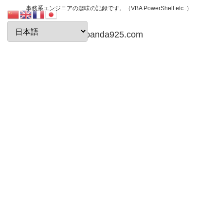
事務系エンジニアの趣味の記録です。（VBA PowerShell etc..）
papanda925.com