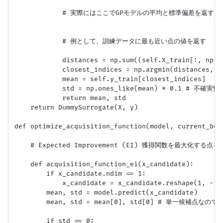
            # 実際にはここでGPモデルの平均と標準偏差を返す

            # 例として、訓練データに最も近い点の値を返す

            distances = np.sum((self.X_train[:, np.ne
            closest_indices = np.argmin(distances, ax
            mean = self.y_train[closest_indices]

            std = np.ones_like(mean) * 0.1 # 不確実性
            return mean, std

    return DummySurrogate(X, y)

def optimize_acquisition_function(model, current_best
    # Expected Improvement (EI) 獲得関数を最大化する点を
    def acquisition_function_ei(x_candidate):

        if x_candidate.ndim == 1:

            x_candidate = x_candidate.reshape(1, -1)

        mean, std = model.predict(x_candidate)

        mean, std = mean[0], std[0] # 単一候補点なので
        if std == 0:
