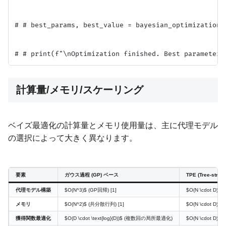
# # best_params, best_value = bayesian_optimization(
計算量/メモリ/スケーリング
ベイズ最適化の計算量とメモリ使用量は、主に代理モデル
の選択によって大きく異なります。
要素
ガウス過程 (GP) ベース
TPE (Tree-stru
代理モデル構築
$O(N^3)$ (GP回帰) [1]
$O(N \cdot D)$
メモリ
$O(N^2)$ (共分散行列) [1]
$O(N \cdot D)$
獲得関数最適化
$O(D \cdot \text{log}(D))$ (複数回の局所最適化)
$O(N \cdot 