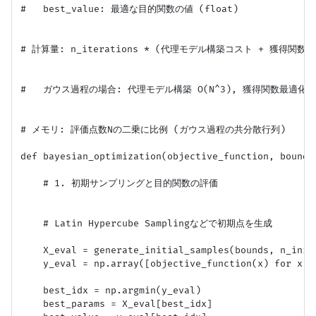
#   best_value: 最適な目的関数の値 (float)

# 計算量: n_iterations * (代理モデル構築コスト + 獲得関数
#   ガウス過程の場合: 代理モデル構築 O(N^3), 獲得関数最適化 O(D
# メモリ: 評価点数Nの二乗に比例 (ガウス過程の共分散行列)

def bayesian_optimization(objective_function, bounds
    # 1. 初期サンプリングと目的関数の評価

    # Latin Hypercube Samplingなどで初期点を生成

    X_eval = generate_initial_samples(bounds, n_initi
    y_eval = np.array([objective_function(x) for x in
    best_idx = np.argmin(y_eval)

    best_params = X_eval[best_idx]
