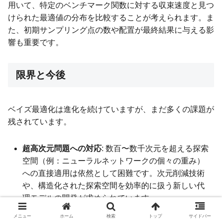
用いて、特定のベンチマーク関数に対する収束速度と見つ
けられた最適値の分布を比較することが考えられます。ま
た、初期サンプリング点の数や配置が最終結果に与える影
響も重要です。
限界と今後
ベイズ最適化は進化を続けていますが、まだ多くの課題が
残されています。
超高次元問題への対応
: 数百〜数千次元を超える探索
空間（例：ニューラルネットワークの個々の重み）
への直接適用は依然として困難です。次元削減技術
や、構造化された探索空間を効率的に扱う新しい代
理モデルの開発が求められています。
複雑な制約条件の扱い
: 実世界の最適化問題には、パ
メニュー
ホーム
検索
トップ
サイドバー