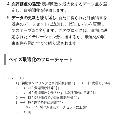
次評価点の選定
: 獲得関数を最大化するデータ点を選
定し、目的関数を評価します。
データの更新と繰り返し
: 新たに得られた評価結果を
既存のデータセットに追加し、代理モデルを更新し
てステップ2に戻ります。このプロセスは、事前に設
定されたイテレーション数に達するか、最適化の収
束条件を満たすまで繰り返されます。
ベイズ最適化のフローチャート
graph TD

    A["初期サンプリングと目的関数評価"] --> B{"代理モデル構築"
    B --> C{"獲得関数計算"};

    C --> D["獲得関数を最大化する次評価点の選定"];

    D --> E["次評価点での目的関数評価"];

    E --> F{"終了条件に到達?"};

    F -- No --> G["評価点データセットに追加"];

    G --> B;
