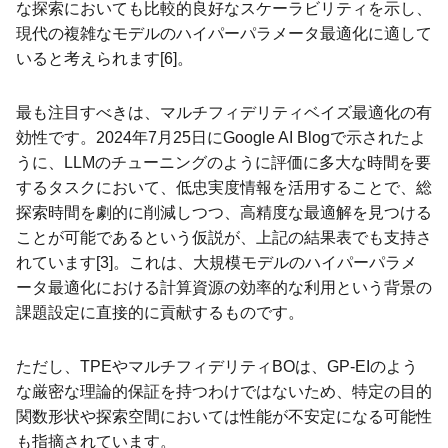
な探索においても比較的良好なスケーラビリティを示し、
現代の複雑なモデルのハイパーパラメータ最適化に適して
いると考えられます[6]。
最も注目すべきは、マルチフィデリティベイズ最適化の有
効性です。2024年7月25日にGoogle AI Blogで示されたよ
うに、LLMのチューニングのように評価に多大な時間を要
するタスクにおいて、低忠実度情報を活用することで、総
探索時間を劇的に削減しつつ、高精度な最適解を見つける
ことが可能であるという仮説が、上記の結果表でも支持さ
れています[3]。これは、大規模モデルのハイパーパラメ
ータ最適化における計算資源の効率的な利用という背景の
課題設定に直接的に貢献するものです。
ただし、TPEやマルチフィデリティBOは、GP-EIのよう
な厳密な理論的保証を持つわけではないため、特定の目的
関数形状や探索空間においては性能が不安定になる可能性
も指摘されています。