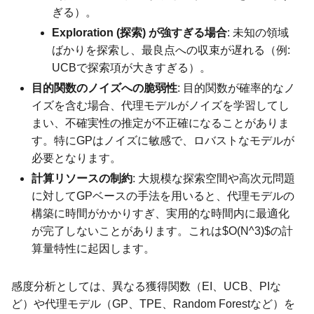
ぎる）。
Exploration (探索) が強すぎる場合
: 未知の領域
ばかりを探索し、最良点への収束が遅れる（例:
UCBで探索項が大きすぎる）。
目的関数のノイズへの脆弱性
: 目的関数が確率的なノ
イズを含む場合、代理モデルがノイズを学習してし
まい、不確実性の推定が不正確になることがありま
す。特にGPはノイズに敏感で、ロバストなモデルが
必要となります。
計算リソースの制約
: 大規模な探索空間や高次元問題
に対してGPベースの手法を用いると、代理モデルの
構築に時間がかかりすぎ、実用的な時間内に最適化
が完了しないことがあります。これは$O(N^3)$の計
算量特性に起因します。
感度分析としては、異なる獲得関数（EI、UCB、PIな
ど）や代理モデル（GP、TPE、Random Forestなど）を