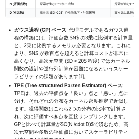
N (評価点数)
探索が進むにつれて増加
探索が進むにつ
D (次元数)
高次元 ($D>20$) で性能低下・計算困難
高次元に比較的
ガウス過程 (GP) ベース
: 代理モデルであるガウス過
程の構築には、評価点数 $N$ の3乗に比例する計算量
と、2乗に比例するメモリが必要となります。これに
より、$N$ が数百点を超えると計算コストが非常に
高くなり、高次元空間 ($D > 20$ 程度) ではカーネル
関数の設計や逆行列計算が困難になるというスケー
ラビリティの課題があります[1]。
TPE (Tree-structured Parzen Estimator) ベース
:
TPEは、過去の評価点を「良い」点と「悪い」点に
分け、それぞれの分布をカーネル密度推定で近似し
ます。獲得関数はこれら2つの分布の比率で計算さ
れ、次に評価すべき点を直接サンプリングします。
GPと比べて計算量が$O(N \cdot D)$で済むため、高
次元空間や多数の評価点においてスケーラビリティ