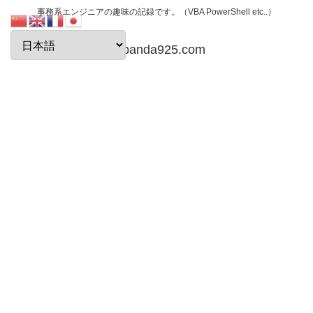
事務系エンジニアの趣味の記録です。（VBA PowerShell etc..）
papanda925.com