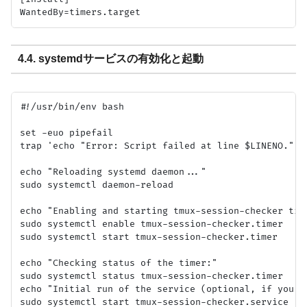
4.4. systemdサービスの有効化と起動
#!/usr/bin/env bash

set -euo pipefail

trap 'echo "Error: Script failed at line $LINENO." >&
echo "Reloading systemd daemon..."

sudo systemctl daemon-reload

echo "Enabling and starting tmux-session-checker time
sudo systemctl enable tmux-session-checker.timer

sudo systemctl start tmux-session-checker.timer

echo "Checking status of the timer:"

sudo systemctl status tmux-session-checker.timer

echo "Initial run of the service (optional, if you wa