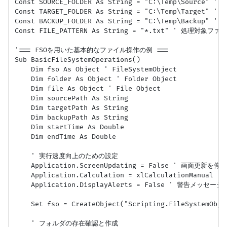
Const SOURCE_FOLDER As String = "C:\Temp\Source"
Const TARGET_FOLDER As String = "C:\Temp\Target
Const BACKUP_FOLDER As String = "C:\Temp\Backup
Const FILE_PATTERN As String = "*.txt" ' 処理対象
'=== FSOを用いた基本的なファイル操作の例 ===

Sub BasicFileSystemOperations()

    Dim fso As Object ' FileSystemObject

    Dim folder As Object ' Folder Object

    Dim file As Object ' File Object

    Dim sourcePath As String

    Dim targetPath As String

    Dim backupPath As String

    Dim startTime As Double

    Dim endTime As Double

    ' 実行速度向上のための設定

    Application.ScreenUpdating = False ' 画面更新を停止

    Application.Calculation = xlCalculationManu
    Application.DisplayAlerts = False ' 警告メッセージ
    Set fso = CreateObject("Scripting.FileSystemObjec
    ' フォルダの存在確認と作成
