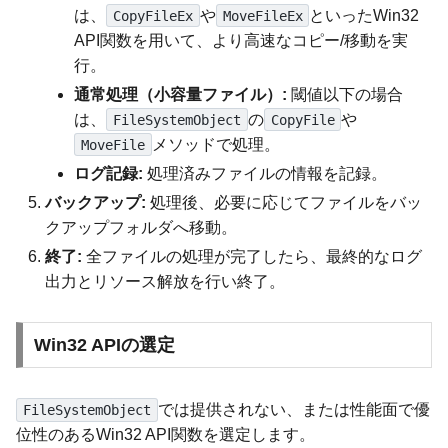
は、
や
といったWin32
CopyFileEx
MoveFileEx
API関数を用いて、より高速なコピー/移動を実
行。
通常処理（小容量ファイル）:
閾値以下の場合
は、
の
や
FileSystemObject
CopyFile
メソッドで処理。
MoveFile
ログ記録:
処理済みファイルの情報を記録。
バックアップ:
処理後、必要に応じてファイルをバッ
クアップフォルダへ移動。
終了:
全ファイルの処理が完了したら、最終的なログ
出力とリソース解放を行い終了。
Win32 APIの選定
では提供されない、または性能面で優
FileSystemObject
位性のあるWin32 API関数を選定します。