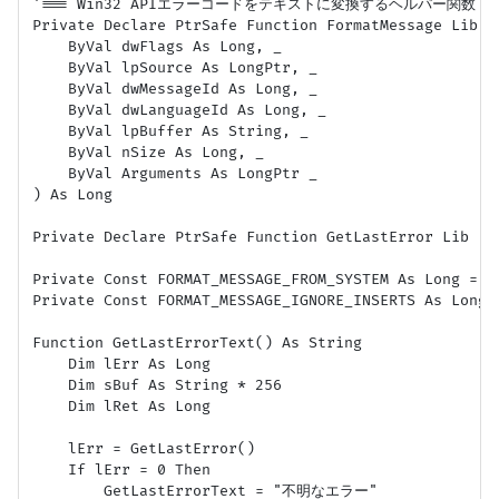
'=== Win32 APIエラーコードをテキストに変換するヘルパー関数 (オ
Private Declare PtrSafe Function FormatMessage Lib "
    ByVal dwFlags As Long, _

    ByVal lpSource As LongPtr, _

    ByVal dwMessageId As Long, _

    ByVal dwLanguageId As Long, _

    ByVal lpBuffer As String, _

    ByVal nSize As Long, _

    ByVal Arguments As LongPtr _

) As Long

Private Declare PtrSafe Function GetLastError Lib "ke
Private Const FORMAT_MESSAGE_FROM_SYSTEM As Long = &H
Private Const FORMAT_MESSAGE_IGNORE_INSERTS As Long =
Function GetLastErrorText() As String

    Dim lErr As Long

    Dim sBuf As String * 256

    Dim lRet As Long

    lErr = GetLastError()

    If lErr = 0 Then

        GetLastErrorText = "不明なエラー"
