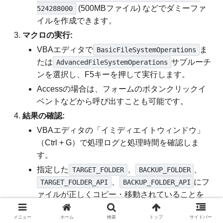
(500MBファイル) などでダミーファ
524288000
イルを作成できます。
マクロの実行:
VBAエディタで
ま
BasicFileSystemOperations
たは
サブルーチ
AdvancedFileSystemOperations
ンを選択し、F5キーを押して実行します。
Accessの場合は、フォームのボタンクリックイ
ベントなどから呼び出すことも可能です。
結果の確認:
VBAエディタの「イミディエイトウィンドウ」
（Ctrl + G）で処理ログと処理時間を確認しま
す。
指定した
、
、
TARGET_FOLDER
BACKUP_FOLDER
、
にフ
TARGET_FOLDER_API
BACKUP_FOLDER_API
ァイルが正しくコピー・移動されていることを
確認します。
メニュー
ホーム
検索
トップ
サイドバー