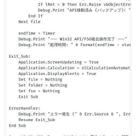
            If lRet = 0 Then Err.Raise vbObjectEr
            Debug.Print "API移動済み (バックアップ): " & so
        End If

    Next file

    endTime = Timer

    Debug.Print "--- Win32 API/FSO複合操作完了 ---"

    Debug.Print "処理時間: " & Format(endTime - startT
Exit_Sub:

    Application.ScreenUpdating = True

    Application.Calculation = xlCalculationAutomatic

    Application.DisplayAlerts = True

    Set file = Nothing

    Set folder = Nothing

    Set fso = Nothing

    Exit Sub

ErrorHandler:

    Debug.Print "エラー発生 (" & Err.Source & ", Err.Num
    Resume Exit_Sub

End Sub
