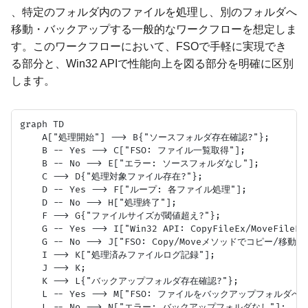
、特定のフォルダ内のファイルを処理し、別のフォルダへ
移動・バックアップする一般的なワークフローを想定しま
す。このワークフローにおいて、FSOで手軽に実現でき
る部分と、Win32 APIで性能向上を図る部分を明確に区別
します。
graph TD

    A["処理開始"] --> B{"ソースフォルダ存在確認?"};

    B -- Yes --> C["FSO: ファイル一覧取得"];

    B -- No --> E["エラー: ソースフォルダなし"];

    C --> D{"処理対象ファイル存在?"};

    D -- Yes --> F["ループ: 各ファイル処理"];

    D -- No --> H["処理終了"];

    F --> G{"ファイルサイズが閾値超え?"};

    G -- Yes --> I["Win32 API: CopyFileEx/MoveFil
    G -- No --> J["FSO: Copy/Moveメソッドでコピー/移動"];
    I --> K["処理済みファイルログ記録"];

    J --> K;

    K --> L{"バックアップフォルダ存在確認?"};

    L -- Yes --> M["FSO: ファイルをバックアップフォルダへ移
    L -- No --> N["エラー: バックアップフォルダなし"];
