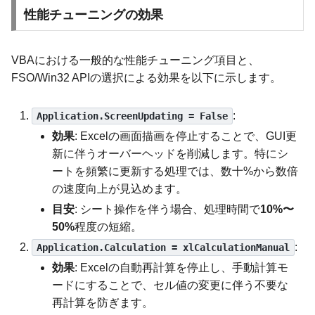
性能チューニングの効果
VBAにおける一般的な性能チューニング項目と、
FSO/Win32 APIの選択による効果を以下に示します。
:
Application.ScreenUpdating = False
効果
: Excelの画面描画を停止することで、GUI更
新に伴うオーバーヘッドを削減します。特にシ
ートを頻繁に更新する処理では、数十%から数倍
の速度向上が見込めます。
目安
: シート操作を伴う場合、処理時間で
10%〜
50%
程度の短縮。
:
Application.Calculation = xlCalculationManual
効果
: Excelの自動再計算を停止し、手動計算モ
ードにすることで、セル値の変更に伴う不要な
再計算を防ぎます。