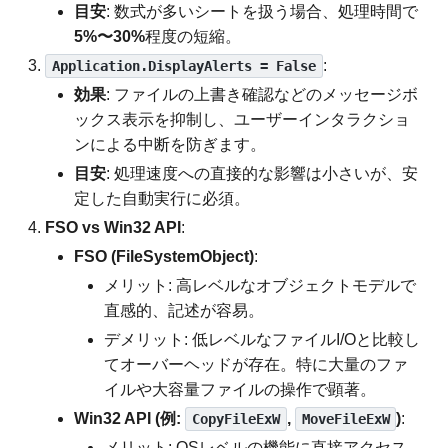
目安
: 数式が多いシートを扱う場合、処理時間で
5%〜30%
程度の短縮。
:
Application.DisplayAlerts = False
効果
: ファイルの上書き確認などのメッセージボ
ックス表示を抑制し、ユーザーインタラクショ
ンによる中断を防ぎます。
目安
: 処理速度への直接的な影響は小さいが、安
定した自動実行に必須。
FSO vs Win32 API
:
FSO (FileSystemObject)
:
メリット: 高レベルなオブジェクトモデルで
直感的、記述が容易。
デメリット: 低レベルなファイルI/Oと比較し
てオーバーヘッドが存在。特に大量のファ
イルや大容量ファイルの操作で顕著。
Win32 API (例:
,
)
:
CopyFileExW
MoveFileExW
メリット: OSレベルの機能に直接アクセス