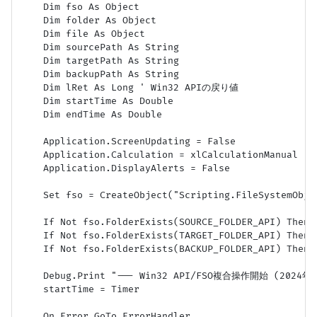
    Dim fso As Object

    Dim folder As Object

    Dim file As Object

    Dim sourcePath As String

    Dim targetPath As String

    Dim backupPath As String

    Dim lRet As Long ' Win32 APIの戻り値

    Dim startTime As Double

    Dim endTime As Double

    Application.ScreenUpdating = False

    Application.Calculation = xlCalculationManual

    Application.DisplayAlerts = False

    Set fso = CreateObject("Scripting.FileSystemObjec
    If Not fso.FolderExists(SOURCE_FOLDER_API) Then 
    If Not fso.FolderExists(TARGET_FOLDER_API) Then 
    If Not fso.FolderExists(BACKUP_FOLDER_API) Then 
    Debug.Print "--- Win32 API/FSO複合操作開始 (2024年7
    startTime = Timer

    On Error GoTo ErrorHandler
