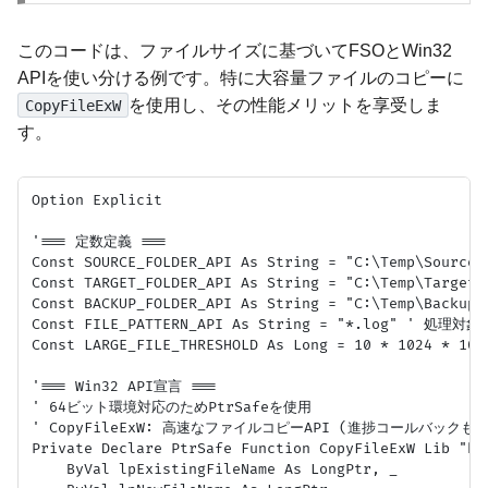
このコードは、ファイルサイズに基づいてFSOとWin32
APIを使い分ける例です。特に大容量ファイルのコピーに
を使用し、その性能メリットを享受しま
CopyFileExW
す。
Option Explicit

'=== 定数定義 ===

Const SOURCE_FOLDER_API As String = "C:\Temp\Sour
Const TARGET_FOLDER_API As String = "C:\Temp\Tar
Const BACKUP_FOLDER_API As String = "C:\Temp\Ba
Const FILE_PATTERN_API As String = "*.log" ' 処理
Const LARGE_FILE_THRESHOLD As Long = 10 * 1024 * 1
'=== Win32 API宣言 ===

' 64ビット環境対応のためPtrSafeを使用

' CopyFileExW: 高速なファイルコピーAPI (進捗コールバックも設
Private Declare PtrSafe Function CopyFileExW Lib "ker
    ByVal lpExistingFileName As LongPtr, _
