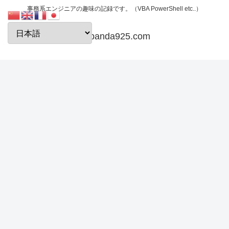
事務系エンジニアの趣味の記録です。（VBA PowerShell etc..）
papanda925.com