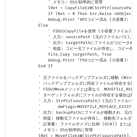
                ' メモリ: OSが効率的に管理

                lRet = CopyFileExW(StrPtr(sourcePath
                If lRet = 0 Then Err.Raise vbObje
                Debug.Print "APIコピー済み (大容量): " & 
            Else

                ' FSOのCopyFileを使用 (小容量ファイル)

                ' 入力: sourcePath (元のファイルパス), t
                ' 出力: targetPathにファイルがコピーされる
                ' 前提: コピー元ファイルが存在し、コピー
                file.Copy targetPath, True

                Debug.Print "FSOコピー済み (小容量): " & 
            End If

            ' 元ファイルをバックアップフォルダに移動 (Win32 A
            ' バックアップフォルダに同名ファイルが存在する場
            ' FSOのMoveメソッドとは異なり、MOVEFILE_REP
            ' ターゲットフォルダにファイルが存在する場合は削除 
            ' 入力: StrPtr(sourcePath) (元のファイル
            '       dwFlags=MOVEFILE_REPLACE_EXIST
            ' 出力: backupPathにファイルが移動され、元
            ' 前提: 移動元ファイルが存在し、移動先フォルダ
            ' 計算量: ファイルサイズに比例 (O(N)) または
            ' メモリ: OSが効率的に管理

            lRet = MoveFileExW(StrPtr(sourcePath), S