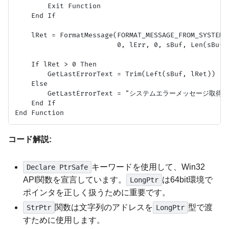
        Exit Function

    End If

    lRet = FormatMessage(FORMAT_MESSAGE_FROM_SYSTEM 
                         0, lErr, 0, sBuf, Len(sBuf),
    If lRet > 0 Then

        GetLastErrorText = Trim(Left(sBuf, lRet))

    Else

        GetLastErrorText = "システムエラーメッセージ取得失敗
    End If

コード解説:
キーワードを使用して、Win32
Declare PtrSafe
API関数を宣言しています。
は64bit環境で
LongPtr
ポインタを正しく扱うために重要です。
関数は文字列のアドレスを
型で渡
StrPtr
LongPtr
すために使用します。