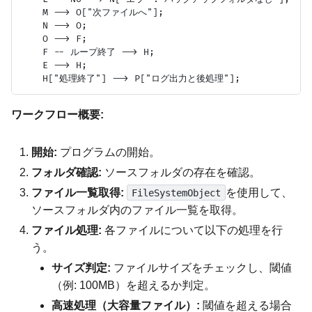
    M --> O["次ファイルへ"];

    N --> O;

    O --> F;

    F -- ループ終了 --> H;

    E --> H;

ワークフロー概要:
開始:
プログラムの開始。
フォルダ確認:
ソースフォルダの存在を確認。
ファイル一覧取得:
を使用して、
FileSystemObject
ソースフォルダ内のファイル一覧を取得。
ファイル処理:
各ファイルについて以下の処理を行
う。
サイズ判定:
ファイルサイズをチェックし、閾値
（例: 100MB）を超えるか判定。
高速処理（大容量ファイル）:
閾値を超える場合