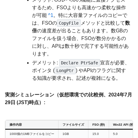
するため、FSOよりも高速かつ柔軟な操作
が可能
^1
。特に大容量ファイルのコピーで
は、FSOの
メソッドと比較して
数
CopyFile
倍
の速度差が出ることもあります。数GBの
ファイルを扱う場合、FSOが数分かかるの
に対し、APIは数十秒で完了する可能性があ
ります。
デメリット:
宣言が必要、
Declare PtrSafe
ポインタ (
) やAPIのフラグに関す
LongPtr
る知識が要求され、記述が複雑になる。
実測シミュレーション（仮想環境での比較例、2024年7月
29日 (JST)時点）:
操作内容
ファイルサイズ
FSO (秒)
Win32 API (秒)
1000個の1MBファイルをコピー
1GB
15.0
5.0