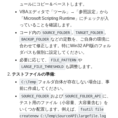
ュールにコピー＆ペーストします。
VBAエディタで「ツール」→「参照設定」から
「Microsoft Scripting Runtime」にチェックが入
っていることを確認します。
コード内の
,
,
SOURCE_FOLDER
TARGET_FOLDER
などの定数を、ご自身の環境に
BACKUP_FOLDER
合わせて修正します。特にWin32 API版のフォル
ダパスも個別に設定してください。
必要に応じて、
や
FILE_PATTERN
も調整します。
LARGE_FILE_THRESHOLD
テストファイルの準備:
フォルダ自体が存在しない場合は、事
C:\Temp
前に作成してください。
および
に、
SOURCE_FOLDER
SOURCE_FOLDER_API
テスト用のファイル（小容量、大容量含む）を
いくつか配置します。例えば、
fsutil file
createnew C:\Temp\SourceAPI\largefile.log