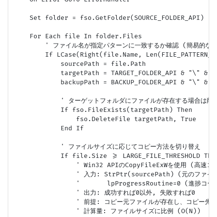
    Set folder = fso.GetFolder(SOURCE_FOLDER_API)

    For Each file In folder.Files

        ' ファイル名が指定パターンに一致するか確認 (簡易的な
        If LCase(Right(file.Name, Len(FILE_PATTERN_A
            sourcePath = file.Path

            targetPath = TARGET_FOLDER_API & "\" & fi
            backupPath = BACKUP_FOLDER_API & "\" & fi
            ' ターゲットフォルダにファイルが存在する場合は削除 
            If fso.FileExists(targetPath) Then

                fso.DeleteFile targetPath, True

            End If

            ' ファイルサイズに応じてコピー方法を切り替え

            If file.Size >= LARGE_FILE_THRESHOLD Then
                ' Win32 APIのCopyFileExWを使用 (高速コピ
                ' 入力: StrPtr(sourcePath) (元の
                '       lpProgressRoutine=0 (進捗コ
                ' 出力: 成功すれば0以外, 失敗すれば0

                ' 前提: コピー元ファイルが存在し、コピー
                ' 計算量: ファイルサイズに比例 (O(N))
