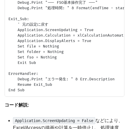
    Debug.Print "--- FSO基本操作完了 ---"

    Debug.Print "処理時間: " & Format(endTime - startT
Exit_Sub:

    ' 元の設定に戻す

    Application.ScreenUpdating = True

    Application.Calculation = xlCalculationAutomatic

    Application.DisplayAlerts = True

    Set file = Nothing

    Set folder = Nothing

    Set fso = Nothing

    Exit Sub

ErrorHandler:

    Debug.Print "エラー発生: " & Err.Description

    Resume Exit_Sub

コード解説:
などにより、
Application.ScreenUpdating = False
Excel/Accessの描画や計算を一時停止し、処理速度