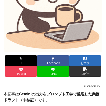
X
Facebook
はてブ
Pocket
LINE
コピー
2026.01.06
本記事は
Geminiの出力をプロンプト工学で整理した業務
ドラフト（未検証）
です。