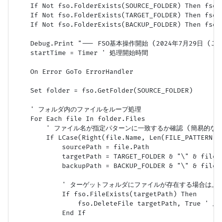
    If Not fso.FolderExists(SOURCE_FOLDER) Then fso.C
    If Not fso.FolderExists(TARGET_FOLDER) Then fso.C
    If Not fso.FolderExists(BACKUP_FOLDER) Then fso.C
    Debug.Print "--- FSO基本操作開始 (2024年7月29日 (JST)
    startTime = Timer ' 処理開始時間

    On Error GoTo ErrorHandler

    Set folder = fso.GetFolder(SOURCE_FOLDER)

    ' フォルダ内のファイルをループ処理

    For Each file In folder.Files

        ' ファイル名が指定パターンに一致するか確認 (簡易的な
        If LCase(Right(file.Name, Len(FILE_PATTERN) 
            sourcePath = file.Path

            targetPath = TARGET_FOLDER & "\" & file.N
            backupPath = BACKUP_FOLDER & "\" & file.N
            ' ターゲットフォルダにファイルが存在する場合は上書
            If fso.FileExists(targetPath) Then

                fso.DeleteFile targetPath, True '
            End If
