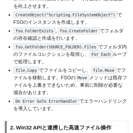
を向上させます。
で
CreateObject("Scripting.FileSystemObject")
FSOのインスタンスを作成します。
,
でフォルダ
fso.FolderExists
fso.CreateFolder
の存在確認と作成を行います。
でフォルダ内
fso.GetFolder(SOURCE_FOLDER).Files
のファイルコレクションを取得し、
ループ
For Each
で処理します。
でファイルをコピーし、
でフ
file.Copy
file.Move
ァイルを移動します。FSOの
メソッドは既存フ
Move
ァイルを上書きできないため、事前に削除が必要な
場合があります。
でエラーハンドリング
On Error GoTo ErrorHandler
を導入しています。
2. Win32 APIと連携した高速ファイル操作