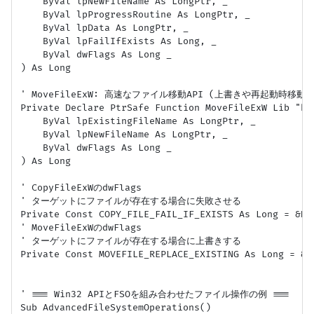
    ByVal lpNewFileName As LongPtr, _

    ByVal lpProgressRoutine As LongPtr, _

    ByVal lpData As LongPtr, _

    ByVal lpFailIfExists As Long, _

    ByVal dwFlags As Long _

) As Long

' MoveFileExW: 高速なファイル移動API (上書きや再起動時移動
Private Declare PtrSafe Function MoveFileExW Lib "ker
    ByVal lpExistingFileName As LongPtr, _

    ByVal lpNewFileName As LongPtr, _

    ByVal dwFlags As Long _

) As Long

' CopyFileExWのdwFlags

' ターゲットにファイルが存在する場合に失敗させる

Private Const COPY_FILE_FAIL_IF_EXISTS As Long = &H1 
' MoveFileExWのdwFlags

' ターゲットにファイルが存在する場合に上書きする

Private Const MOVEFILE_REPLACE_EXISTING As Long = &H1
' === Win32 APIとFSOを組み合わせたファイル操作の例 ===

Sub AdvancedFileSystemOperations()
