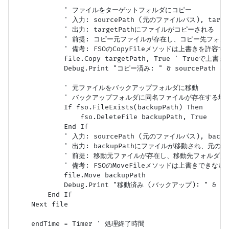
            ' ファイルをターゲットフォルダにコピー

            ' 入力: sourcePath (元のファイルパス), targ
            ' 出力: targetPathにファイルがコピーされる

            ' 前提: コピー元ファイルが存在し、コピー先フォ
            ' 備考: FSOのCopyFileメソッドは上書きを許容する
            file.Copy targetPath, True ' Trueで上書き
            Debug.Print "コピー済み: " & sourcePath & "
            ' 元ファイルをバックアップフォルダに移動

            ' バックアップフォルダに同名ファイルが存在する場
            If fso.FileExists(backupPath) Then

                fso.DeleteFile backupPath, True

            End If

            ' 入力: sourcePath (元のファイルパス), back
            ' 出力: backupPathにファイルが移動され、元
            ' 前提: 移動元ファイルが存在し、移動先フォルダ
            ' 備考: FSOのMoveFileメソッドは上書きでき
            file.Move backupPath 

            Debug.Print "移動済み (バックアップ): " & sourc
        End If

    Next file

    endTime = Timer ' 処理終了時間
