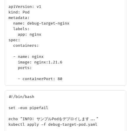
apiVersion: v1

kind: Pod

metadata:

  name: debug-target-nginx

  labels:

    app: nginx

spec:

  containers:

  - name: nginx

    image: nginx:1.21.6

    ports:

#!/bin/bash

set -euo pipefail

echo "INFO: サンプルPodをデプロイします..."

kubectl apply -f debug-target-pod.yaml
