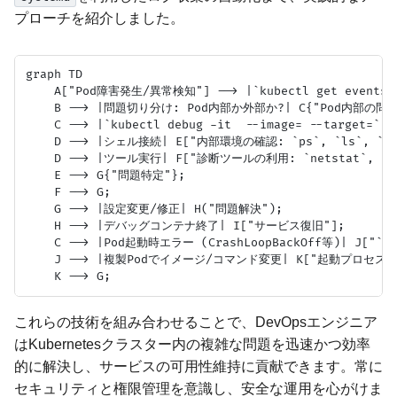
プローチを紹介しました。
graph TD

    A["Pod障害発生/異常検知"] --> |`kubectl get events` 
    B --> |問題切り分け: Pod内部か外部か?| C{"Pod内部の問題"
    C --> |`kubectl debug -it  --image= --target=`| 
    D --> |シェル接続| E["内部環境の確認: `ps`, `ls`, `df`
    D --> |ツール実行| F["診断ツールの利用: `netstat`, `dig`
    E --> G{"問題特定"};

    F --> G;

    G --> |設定変更/修正| H("問題解決");

    H --> |デバッグコンテナ終了| I["サービス復旧"];

    C --> |Pod起動時エラー (CrashLoopBackOff等)| J["`kube
    J --> |複製Podでイメージ/コマンド変更| K["起動プロセスデ
これらの技術を組み合わせることで、DevOpsエンジニア
はKubernetesクラスター内の複雑な問題を迅速かつ効率
的に解決し、サービスの可用性維持に貢献できます。常に
セキュリティと権限管理を意識し、安全な運用を心がけま