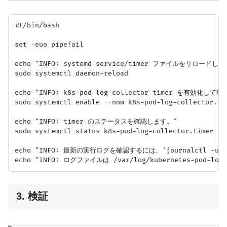
#!/bin/bash

set -euo pipefail

echo "INFO: systemd service/timer ファイルをリロードしま
sudo systemctl daemon-reload

echo "INFO: k8s-pod-log-collector timer を有効化して
sudo systemctl enable --now k8s-pod-log-collector.tim
echo "INFO: timer のステータスを確認します。"

sudo systemctl status k8s-pod-log-collector.timer

echo "INFO: 最新の実行ログを確認するには、'journalctl -u k8
3. 検証