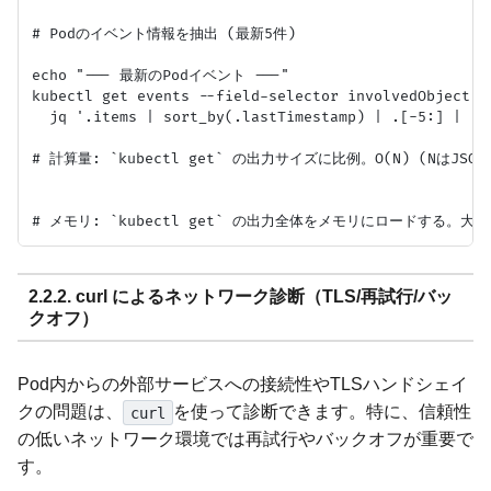
# Podのイベント情報を抽出 (最新5件)

echo "--- 最新のPodイベント ---"

kubectl get events --field-selector involvedObject.na
  jq '.items | sort_by(.lastTimestamp) | .[-5:] | .[
# 計算量: `kubectl get` の出力サイズに比例。O(N) (NはJS
2.2.2. curl によるネットワーク診断（TLS/再試行/バッ
クオフ）
Pod内からの外部サービスへの接続性やTLSハンドシェイ
クの問題は、
を使って診断できます。特に、信頼性
curl
の低いネットワーク環境では再試行やバックオフが重要で
す。