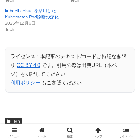
kubectl debug を活用した
Kubernetes Pod診断の深化
2025年12月6日
Tech
ライセンス
：本記事のテキスト/コードは特記なき限
り
CC BY 4.0
です。引用の際は出典URL（本ペー
ジ）を明記してください。
利用ポリシー
もご参照ください。
Tech
シェアする
メニュー
ホーム
検索
トップ
サイドバー