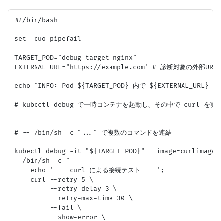
#!/bin/bash

set -euo pipefail

TARGET_POD="debug-target-nginx"

EXTERNAL_URL="https://example.com" # 診断対象の外部URL

echo "INFO: Pod ${TARGET_POD} 内で ${EXTERNAL_UR
# kubectl debug で一時コンテナを起動し、その中で curl を実行
# -- /bin/sh -c "..." で複数のコマンドを連結

kubectl debug -it "${TARGET_POD}" --image=curlimages
  /bin/sh -c "

    echo '--- curl による接続テスト ---';

    curl --retry 5 \

         --retry-delay 3 \

         --retry-max-time 30 \

         --fail \

         --show-error \
