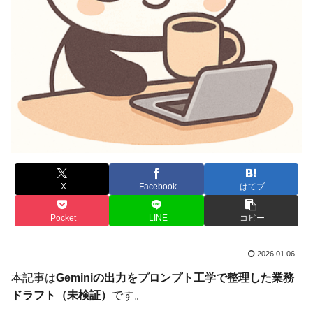
X
Facebook
はてブ
Pocket
LINE
コピー
2026.01.06
本記事は
Geminiの出力をプロンプト工学で整理した業務
ドラフト（未検証）
です。