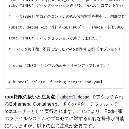
echo "INFO: Pod ${TARGET_POD} に ephemeral cont
echo "INFO: デバッグセッション終了後、'exit' コマンドでシ
# `--target`で既存のコンテナのPID名前空間を共有し、内部プロ
kubectl debug -it "${TARGET_POD}" --image="${DEBUG_I
echo "INFO: デバッグセッションが終了しました。"

# デバッグ終了後、不要になったPodを削除する例 (オプション)

# echo "INFO: サンプルPodをクリーンアップします。"

root権限の扱いと注意点
:
でアタッチされ
kubectl debug
るEphemeral Containerは、多くの場合、デフォルトで
rootユーザーとして実行されます。これにより、Pod内部
のファイルシステムやプロセスに対する広範な操作が可能
になりますが、以下の点に注意が必要です。