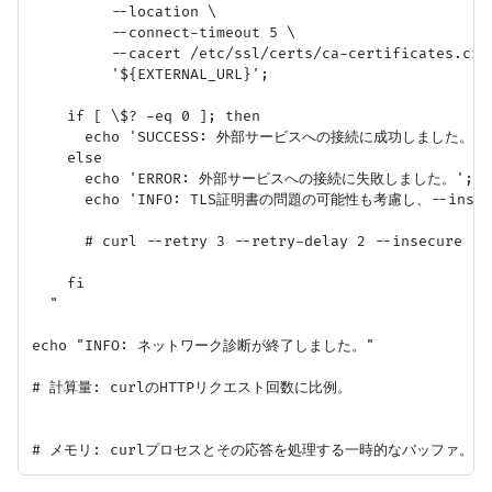
         --location \

         --connect-timeout 5 \

         --cacert /etc/ssl/certs/ca-certificates.crt 
         '${EXTERNAL_URL}';

    if [ \$? -eq 0 ]; then

      echo 'SUCCESS: 外部サービスへの接続に成功しました。';

    else

      echo 'ERROR: 外部サービスへの接続に失敗しました。';

      echo 'INFO: TLS証明書の問題の可能性も考慮し、--i
      # curl --retry 3 --retry-delay 2 --insecure
    fi

  "

echo "INFO: ネットワーク診断が終了しました。"

# 計算量: curlのHTTPリクエスト回数に比例。
