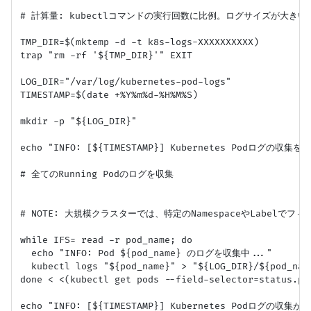
# 計算量: kubectlコマンドの実行回数に比例。ログサイズが大きい
TMP_DIR=$(mktemp -d -t k8s-logs-XXXXXXXXXX)

trap "rm -rf '${TMP_DIR}'" EXIT

LOG_DIR="/var/log/kubernetes-pod-logs"

TIMESTAMP=$(date +%Y%m%d-%H%M%S)

mkdir -p "${LOG_DIR}"

echo "INFO: [${TIMESTAMP}] Kubernetes Podログの収集を
# 全てのRunning Podのログを収集

# NOTE: 大規模クラスターでは、特定のNamespaceやLabelでフィ
while IFS= read -r pod_name; do

  echo "INFO: Pod ${pod_name} のログを収集中..."

  kubectl logs "${pod_name}" > "${LOG_DIR}/${pod_
done < <(kubectl get pods --field-selector=status.ph