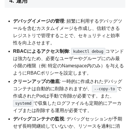
4. 運用
デバッグイメージの管理
: 頻繁に利用するデバッグツ
ールを含むカスタムイメージを作成し、信頼できる
レジストリで管理することで、セキュリティと効率
性を向上させます。
RBACによるアクセス制御
:
コマンド
kubectl debug
は強力なため、必要なユーザーやグループにのみ最
小限の権限（例: 特定のNamespace内のみ）を与える
ようにRBACポリシーを設定します。
クリーンアップの徹底
: 一時的に作成されたデバッグ
コンテナは自動的に削除されますが、
で
--copy-to
作成されたPodは手動で削除が必要です。また、
で収集したログファイルも定期的にアーカ
systemd
イブまたは削除する運用が必要です。
デバッグコンテナの監視
: デバッグセッションが予期
せず長時間継続していないか、リソースを過剰に消