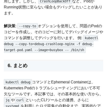
用します。しかし、
など、Podが
CrashLoopBackOff
Running状態に至らない場合もデバッグしたいことがあり
ます。
解決策
:
オプションを使用して、問題のPodの
--copy-to
コピーを作成し、そのコピーに対してデバッグイメージや
コマンドを調整してデバッグを行います。 例:
kubectl
debug --copy-to=debug-crashloop-nginx -f debug-
target-pod.yaml --image=busybox -- /bin/sh
6. まとめ
コマンドとEphemeral Containerは、
kubectl debug
Kubernetes Podのトラブルシューティングにおいて不可
欠なツールです。本記事では、その基本的な使い方から、
や
といったCLIツールとの連携、さらに
jq
curl
を利用したログ収集の自動化まで、実践的なア
systemd