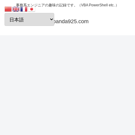
事務系エンジニアの趣味の記録です。（VBA PowerShell etc..）
papanda925.com