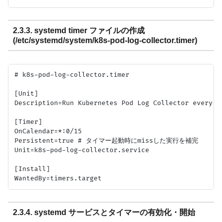
2.3.3. systemd timer ファイルの作成
(/etc/systemd/system/k8s-pod-log-collector.timer)
# k8s-pod-log-collector.timer

[Unit]

Description=Run Kubernetes Pod Log Collector every 15
[Timer]

OnCalendar=*:0/15

Persistent=true # タイマー起動時にmissした実行を補完

Unit=k8s-pod-log-collector.service

[Install]

2.3.4. systemd サービスとタイマーの有効化・開始