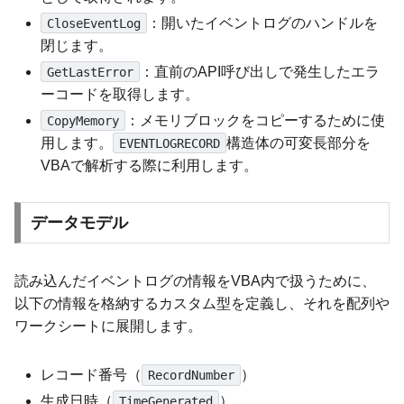
：開いたイベントログのハンドルを
CloseEventLog
閉じます。
：直前のAPI呼び出しで発生したエラ
GetLastError
ーコードを取得します。
：メモリブロックをコピーするために使
CopyMemory
用します。
構造体の可変長部分を
EVENTLOGRECORD
VBAで解析する際に利用します。
データモデル
読み込んだイベントログの情報をVBA内で扱うために、
以下の情報を格納するカスタム型を定義し、それを配列や
ワークシートに展開します。
レコード番号（
）
RecordNumber
生成日時（
）
TimeGenerated