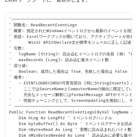
'---------------------------------------------------
' 関数名: ReadRecentEventLogs

' 概要: 指定されたWindowsイベントログから最新のイベントを指
' 前提: Excelワークブックが開いており、アクティブシートが存在す
'       Win32 APIのDeclare文が標準モジュールに正しく記述
' 引数:

'   logName (String): 読み込むイベントログの名前 (例: "Applic
'   maxRecords (Long): 読み込む最大イベント数

' 戻り値:

'   Boolean: 成功した場合は True、失敗した場合は False

' 備考:

'   - EVENTLOGRECORDの可変長部分 (特にStringInserts)
'     ここではSourceNameとComputerNameの抽出に限定していま
'     完全なメッセージ解析にはFormatMessage APIやイベント
'   - 性能チューニングとして、ScreenUpdatingを無効にし
' --------------------------------------------------
Public Function ReadRecentEventLogs(ByVal logName As
    Dim hLog As LongPtr ' イベントログハンドル

    Dim byteBuffer() As Byte ' イベントログデータを読み
    Dim nBytesRead As Long ' 実際に読み込まれたバイト数

    Dim nMinBytesNeeded As Long ' 読み込みに必要な最小バ