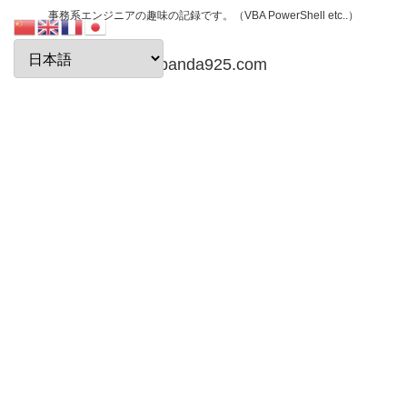
事務系エンジニアの趣味の記録です。（VBA PowerShell etc..）
papanda925.com