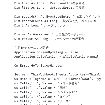
    Dim lRet As Long ' ReadEventLogの戻り値

    Dim lErr As Long ' GetLastErrorの戻り値

    Dim records() As EventLogEntry ' 抽出したイベント
    Dim recordCount As Long ' 読み込んだイベントの数

    Dim i As Long ' ループカウンタ

    Dim ws As Worksheet ' 出力先のワークシート

    Dim rowNum As Long ' ワークシートの行番号

    ' 性能チューニング開始

    Application.ScreenUpdating = False

    Application.Calculation = xlCalculationManu
    On Error GoTo ErrorHandler

    Set ws = ThisWorkbook.Sheets.Add(After:=ThisWork
    ws.Name = logName & "ログ_" & Format(Now(), "yyyym
    ws.Cells(1, 1).Value = "レコード番号"

    ws.Cells(1, 2).Value = "日時"

    ws.Cells(1, 3).Value = "イベントID"

    ws.Cells(1, 4).Value = "タイプ"

    ws.Cells(1, 5).Value = "ソース"
