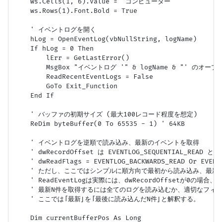
    ws.Cells(1, 6).Value = "コンピューター"

    ws.Rows(1).Font.Bold = True

    ' イベントログを開く

    hLog = OpenEventLog(vbNullString, logName)

    If hLog = 0 Then

        lErr = GetLastError()

        MsgBox "イベントログ '" & logName & "' のオー
        ReadRecentEventLogs = False

        GoTo Exit_Function

    End If

    ' バッファの初期サイズ (最大100レコード程度を想定)

    ReDim byteBuffer(0 To 65535 - 1) ' 64KB

    ' イベントログを逆順で読み込み、最新のイベントを取得

    ' dwRecordOffset は EVENTLOG_SEQUENTIAL_RE
    ' dwReadFlags = EVENTLOG_BACKWARDS_READ Or 
    ' ただし、ここではシンプルに順方向で最初から読み込み、最新N
    ' ReadEventLogは実際には、dwRecordOffsetが0の
    ' 最新N件を取得するには全てのログを読み込むか、適切なフィ
    ' ここでは「最新」を「最後に読み込んだN件」と解釈する。

    Dim currentBufferPos As Long
