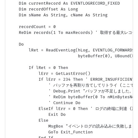
    Dim currentRecord As EVENTLOGRECORD_FIXED

    Dim recordOffset As Long

    Dim sName As String, cName As String

    recordCount = 0

    ReDim records(1 To maxRecords) ' 取得する最大レ
    Do

        lRet = ReadEventLog(hLog, EVENTLOG_FORWARDS_
                            byteBuffer(0), UBound(by
        If lRet = 0 Then

            lErr = GetLastError()

            If lErr = 234 Then ' ERROR_INSUFFICI
                ' バッファを再割り当てしてリトライ (こ
                ' Debug.Print "バッファが不足しました。必要
                ' ReDim byteBuffer(0 To nMinBytesNeed
                ' Continue Do

            ElseIf lErr = 0 Then ' ログの終端に到達
                Exit Do

            Else

                MsgBox "イベントログの読み込みに失敗しました。
                GoTo Exit_Function

            End If
