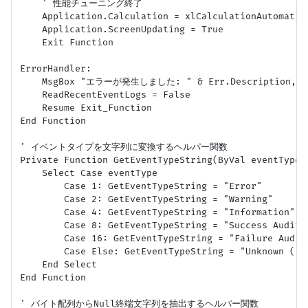
    ' 性能チューニング終了

    Application.Calculation = xlCalculationAutom
    Application.ScreenUpdating = True

    Exit Function

ErrorHandler:

    MsgBox "エラーが発生しました: " & Err.Description, vb
    ReadRecentEventLogs = False

    Resume Exit_Function

End Function

' イベントタイプを文字列に変換するヘルパー関数

Private Function GetEventTypeString(ByVal eventType A
    Select Case eventType

        Case 1: GetEventTypeString = "Error"

        Case 2: GetEventTypeString = "Warning"

        Case 4: GetEventTypeString = "Information"

        Case 8: GetEventTypeString = "Success Audit"

        Case 16: GetEventTypeString = "Failure Audit"
        Case Else: GetEventTypeString = "Unknown (" &
    End Select

End Function

' バイト配列からNull終端文字列を抽出するヘルパー関数
