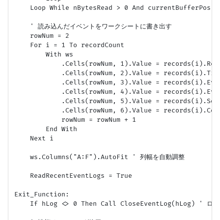
    Loop While nBytesRead > 0 And currentBuffe
    ' 読み込んだイベントをワークシートに書き出す

    rowNum = 2

    For i = 1 To recordCount

        With ws

            .Cells(rowNum, 1).Value = records(i).Reco
            .Cells(rowNum, 2).Value = records(i).Time
            .Cells(rowNum, 3).Value = records(i).Even
            .Cells(rowNum, 4).Value = records(i).Even
            .Cells(rowNum, 5).Value = records(i).Sour
            .Cells(rowNum, 6).Value = records(i).Comp
            rowNum = rowNum + 1

        End With

    Next i

    ws.Columns("A:F").AutoFit ' 列幅を自動調整

    ReadRecentEventLogs = True

Exit_Function:

    If hLog <> 0 Then Call CloseEventLog(hLog) '