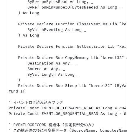
        ByRef pnBytesRead As Long, _

        ByRef pnMinNumberOfBytesNeeded As Long _

    ) As Long

    Private Declare Function CloseEventLog Lib "kerne
        ByVal hEventLog As Long _

    ) As Long

    Private Declare Function GetLastError Lib "kernel
    Private Declare Sub CopyMemory Lib "kernel32" Ali
        Destination As Any, _

        Source As Any, _

        ByVal Length As Long _

    )

    Private Declare Sub Sleep Lib "kernel32" (ByVal d
#End If

' イベントログ読み込みフラグ

Private Const EVENTLOG_FORWARDS_READ As Long = &H
Private Const EVENTLOG_SEQUENTIAL_READ As Long =
' EVENTLOGRECORD 構造体 (固定長部分のみ)

' この構造体の後に可変長データ (SourceName, ComputerName, S