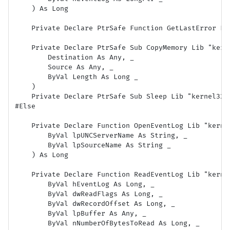
    ) As Long

    Private Declare PtrSafe Function GetLastError Lib
    Private Declare PtrSafe Sub CopyMemory Lib "kerne
        Destination As Any, _

        Source As Any, _

        ByVal Length As Long _

    )

    Private Declare PtrSafe Sub Sleep Lib "kernel32" 
#Else

    Private Declare Function OpenEventLog Lib "kernel
        ByVal lpUNCServerName As String, _

        ByVal lpSourceName As String _

    ) As Long

    Private Declare Function ReadEventLog Lib "kernel
        ByVal hEventLog As Long, _

        ByVal dwReadFlags As Long, _

        ByVal dwRecordOffset As Long, _

        ByVal lpBuffer As Any, _

        ByVal nNumberOfBytesToRead As Long, _
