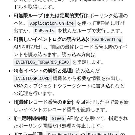
ドルを取得します。
E[無限ループ (または定期的実行)]
: ポーリング処理の
本体。
を使って定期的に呼び
Application.OnTime
出すか、
を挟んだループで実行します。
DoEvents
F{新しいイベントログの読み込み}
:
ReadEventLog
APIを呼び出し、前回の最終レコード番号以降のイベ
ントを読み込みます。読み込み方向は
を指定します。
EVENTLOG_FORWARDS_READ
G[各イベントの解析と処理]
: 読み込んだ
構造体から必要な情報を抽出し、
EVENTLOGRECORD
VBAのオブジェクトやワークシートに書き込むなど
の処理を行います。
H[最終レコード番号の更新]
: 今回処理した中で最も新
しいイベントのレコード番号を記録します。
I{一定時間待機}
:
APIなどを用いて、指定され
Sleep
たポーリング間隔だけ処理を停止します。
J[エラー処理]
:
や
の
OpenEventLog
ReadEventLog