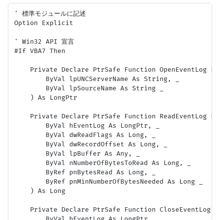
' 標準モジュールに記述

Option Explicit

' Win32 API 宣言

#If VBA7 Then

    Private Declare PtrSafe Function OpenEventLog Li
        ByVal lpUNCServerName As String, _

        ByVal lpSourceName As String _

    ) As LongPtr

    Private Declare PtrSafe Function ReadEventLog Lib
        ByVal hEventLog As LongPtr, _

        ByVal dwReadFlags As Long, _

        ByVal dwRecordOffset As Long, _

        ByVal lpBuffer As Any, _

        ByVal nNumberOfBytesToRead As Long, _

        ByRef pnBytesRead As Long, _

        ByRef pnMinNumberOfBytesNeeded As Long _

    ) As Long

    Private Declare PtrSafe Function CloseEventLog Li
        ByVal hEventLog As LongPtr _
