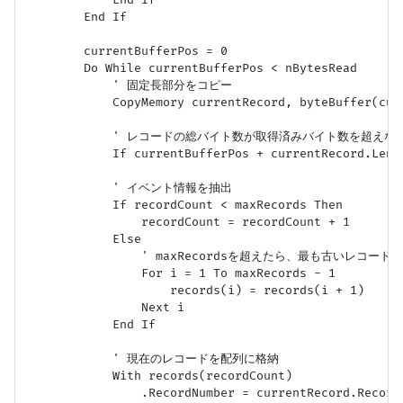
        End If

        currentBufferPos = 0

        Do While currentBufferPos < nBytesRead

            ' 固定長部分をコピー

            CopyMemory currentRecord, byteBuffer(cur
            ' レコードの総バイト数が取得済みバイト数を超えな
            If currentBufferPos + currentRecord.Lengt
            ' イベント情報を抽出

            If recordCount < maxRecords Then

                recordCount = recordCount + 1

            Else

                ' maxRecordsを超えたら、最も古いレ
                For i = 1 To maxRecords - 1

                    records(i) = records(i + 1)

                Next i

            End If

            ' 現在のレコードを配列に格納

            With records(recordCount)

                .RecordNumber = currentRecord.RecordN