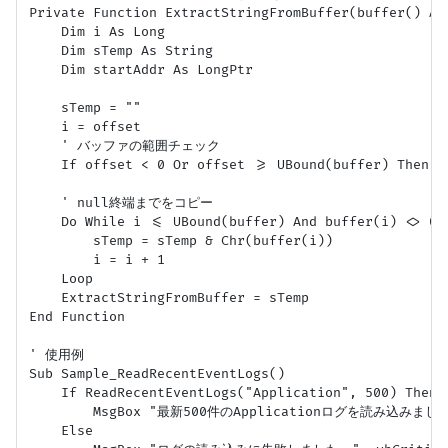
Private Function ExtractStringFromBuffer(buffer() As
    Dim i As Long

    Dim sTemp As String

    Dim startAddr As LongPtr

    sTemp = ""

    i = offset

    ' バッファの範囲チェック

    If offset < 0 Or offset >= UBound(buffer) Then Ex
    ' null終端までをコピー

    Do While i <= UBound(buffer) And buffer(i) <> 0

        sTemp = sTemp & Chr(buffer(i))

        i = i + 1

    Loop

    ExtractStringFromBuffer = sTemp

End Function

' 使用例

Sub Sample_ReadRecentEventLogs()

    If ReadRecentEventLogs("Application", 500) Then

        MsgBox "最新500件のApplicationログを読み込みました。"
    Else
