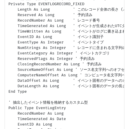
Private Type EVENTLOGRECORD_FIXED

    Length As Long          ' このレコード全体の長さ (バ
    Reserved As Long        ' 予約済み

    RecordNumber As Long    ' レコード番号

    TimeGenerated As Long   ' イベントが生成されたUTCタ
    TimeWritten As Long     ' イベントがログに書き込ま
    EventID As Long         ' イベント識別子

    EventType As Integer    ' イベントタイプ

    NumStrings As Integer   ' レコードに含まれる文字列の数
    EventCategory As Integer ' イベントカテゴリ

    ReservedFlags As Integer ' 予約済み

    ClosingRecordNumber As Long ' 予約済み

    SourceNameOffset As Long ' ソース名文字列へのオフセッ
    ComputerNameOffset As Long ' コンピュータ名文字列へ
    DataOffset As Long      ' イベント固有のデータへのオ
    DataLength As Long      ' イベント固有のデータの長さ

End Type

' 抽出したイベント情報を格納するカスタム型

Public Type EventLogEntry

    RecordNumber As Long

    TimeGenerated As Date

    EventID As Long
