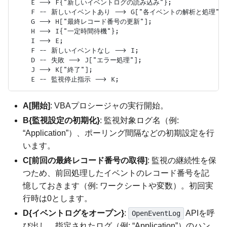
    E --> F{"新しいイベントログの読み込み"};

    F -- 新しいイベントあり --> G["各イベントの解析と処理"];
    G --> H["最終レコード番号の更新"];

    H --> I{"一定時間待機"};

    I --> E;

    F -- 新しいイベントなし --> I;

    D -- 失敗 --> J["エラー処理"];

    J --> K["終了"];

A[開始]
: VBAプロシージャの実行開始。
B{監視設定の初期化}
: 監視対象ログ名（例:
“Application”）、ポーリング間隔などの初期設定を行
います。
C[前回の最終レコード番号の取得]
: 監視の継続性を保
つため、前回処理したイベントのレコード番号を記
憶しておきます（例: ワークシートや変数）。初回実
行時は0とします。
D{イベントログをオープン}
:
APIを呼
OpenEventLog
び出し、指定されたログ（例: “Application”）のハン