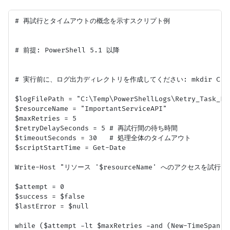
# 再試行とタイムアウトの概念を示すスクリプト例

# 前提: PowerShell 5.1 以降

# 実行前に、ログ出力ディレクトリを作成してください: mkdir C:\Temp\
$logFilePath = "C:\Temp\PowerShellLogs\Retry_Task_Lo
$resourceName = "ImportantServiceAPI"

$maxRetries = 5

$retryDelaySeconds = 5 # 再試行間の待ち時間

$timeoutSeconds = 30   # 処理全体のタイムアウト

$scriptStartTime = Get-Date

Write-Host "リソース '$resourceName' へのアクセスを試行し
$attempt = 0

$success = $false

$lastError = $null

while ($attempt -lt $maxRetries -and (New-TimeSpan -