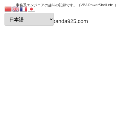
事務系エンジニアの趣味の記録です。（VBA PowerShell etc..）
papanda925.com