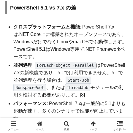
PowerShell 5.1 vs 7.x の差
クロスプラットフォームと機能
: PowerShell 7.x
は.NET Core上に構築されたオープンソースであり、
WindowsだけでなくLinuxやmacOSでも動作します。
PowerShell 5.1はWindows専用で.NET Frameworkベ
ースです。
並列処理
:
はPowerShell
ForEach-Object -Parallel
7.xの新機能であり、5.1では利用できません。5.1で
並列処理を行う場合は、
、
Start-Job
、または
モジュールの利
RunspacePool
ThreadJob
用を検討する必要があります。[8]
パフォーマンス
: PowerShell 7.xは一般的に5.1よりも
起動が速く、多くのシナリオで性能が向上していま
す。
デフォルトエンコーディング
: PowerShell 7.xでは、
メニュー
ホーム
検索
トップ
サイドバー