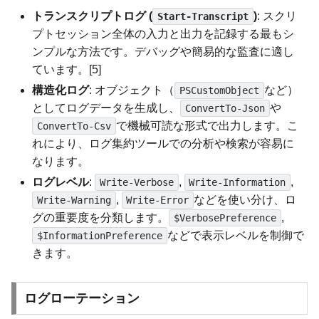
トランスクリプトログ (
)
: スクリ
Start-Transcript
プトセッション全体の入力と出力を記録する最もシ
ンプルな方法です。デバッグや簡易的な監査に適し
ています。[5]
構造化ログ
: オブジェクト（
など）
PSCustomObject
としてログデータを生成し、
や
ConvertTo-Json
で機械可読な形式で出力します。こ
ConvertTo-Csv
れにより、ログ集約ツールでの分析や検索が容易に
なります。
ログレベル
:
,
,
Write-Verbose
Write-Information
,
などを使い分け、ロ
Write-Warning
Write-Error
グの重要度を分類します。
,
$VerbosePreference
などで表示レベルを制御で
$InformationPreference
きます。
ログローテーション