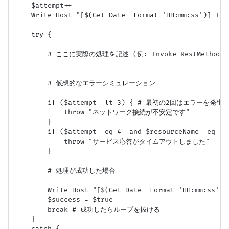
    $attempt++

    Write-Host "[$(Get-Date -Format 'HH:mm:ss')] I
    try {

        # ここに実際の処理を記述 (例: Invoke-RestMethod, G
        # 仮想的なエラーシミュレーション

        if ($attempt -lt 3) { # 最初の2回はエラーを発生さ
            throw "ネットワーク接続が不安定です"

        }

        if ($attempt -eq 4 -and $resourceName -eq
            throw "サービス応答がタイムアウトしました"

        }

        # 処理が成功した場合

        Write-Host "[$(Get-Date -Format 'HH:mm:
        $success = $true

        break # 成功したらループを抜ける

    }

    catch {
