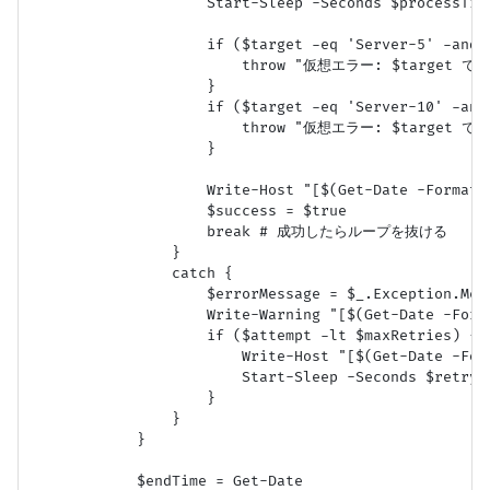
                    Start-Sleep -Seconds $processTime
                    if ($target -eq 'Server-5' -an
                        throw "仮想エラー: $targ
                    }

                    if ($target -eq 'Server-10' -a
                        throw "仮想エラー: $target
                    }

                    Write-Host "[$(Get-Date -Format
                    $success = $true

                    break # 成功したらループを抜ける

                }

                catch {

                    $errorMessage = $_.Exception.Mess
                    Write-Warning "[$(Get-Date -For
                    if ($attempt -lt $maxRetries) {

                        Write-Host "[$(Get-Date -F
                        Start-Sleep -Seconds $retryDe
                    }

                }

            }

            $endTime = Get-Date
