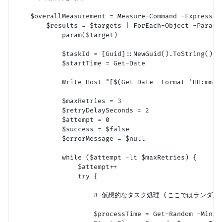
    $overallMeasurement = Measure-Command -Expression
        $results = $targets | ForEach-Object -Paralle
            param($target)

            $taskId = [Guid]::NewGuid().ToString()

            $startTime = Get-Date

            Write-Host "[$(Get-Date -Format 'HH:mm:
            $maxRetries = 3

            $retryDelaySeconds = 2

            $attempt = 0

            $success = $false

            $errorMessage = $null

            while ($attempt -lt $maxRetries) {

                $attempt++

                try {

                    # 仮想的なタスク処理 (ここではランダ
                    $processTime = Get-Random -Min