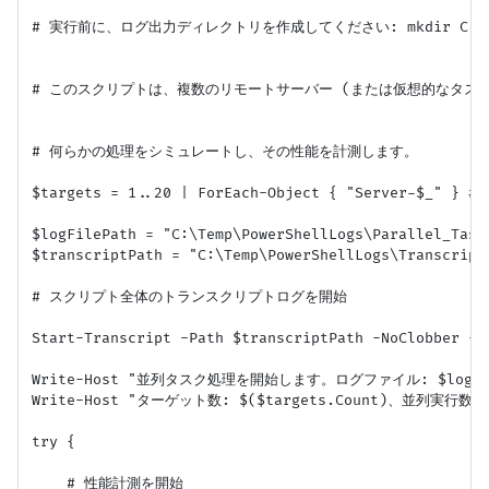
# 実行前に、ログ出力ディレクトリを作成してください: mkdir C:\Temp\
# このスクリプトは、複数のリモートサーバー (または仮想的なタスク)
# 何らかの処理をシミュレートし、その性能を計測します。

$targets = 1..20 | ForEach-Object { "Server-$_" 
$logFilePath = "C:\Temp\PowerShellLogs\Parallel_Task
$transcriptPath = "C:\Temp\PowerShellLogs\Transcript
# スクリプト全体のトランスクリプトログを開始

Start-Transcript -Path $transcriptPath -NoClobber -Ap
Write-Host "並列タスク処理を開始します。ログファイル: $logFile
Write-Host "ターゲット数: $($targets.Count)、並列実行数 (Th
try {

    # 性能計測を開始
