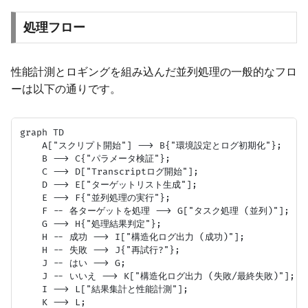
処理フロー
性能計測とロギングを組み込んだ並列処理の一般的なフロ
ーは以下の通りです。
graph TD

    A["スクリプト開始"] --> B{"環境設定とログ初期化"};

    B --> C{"パラメータ検証"};

    C --> D["Transcriptログ開始"];

    D --> E["ターゲットリスト生成"];

    E --> F{"並列処理の実行"};

    F -- 各ターゲットを処理 --> G["タスク処理 (並列)"];

    G --> H{"処理結果判定"};

    H -- 成功 --> I["構造化ログ出力 (成功)"];

    H -- 失敗 --> J{"再試行?"};

    J -- はい --> G;

    J -- いいえ --> K["構造化ログ出力 (失敗/最終失敗)"];

    I --> L["結果集計と性能計測"];

    K --> L;
