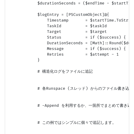
            $durationSeconds = ($endTime - $startTime
            $logEntry = [PSCustomObject]@{

                Timestamp       = $startTime.ToString
                TaskId          = $taskId

                Target          = $target

                Status          = if ($success) { "Su
                DurationSeconds = [Math]::Round($dura
                Message         = if ($succes
                Retries         = $attempt - 1

            }

            # 構造化ログをファイルに追記

            # 各Runspace (スレッド) からのファイル書き
            # -Append を利用するか、一箇所でまとめて書き
            # この例ではシンプルに個々で追記します。
