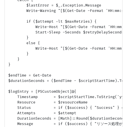
        $lastError = $_.Exception.Message

        Write-Warning "[$(Get-Date -Format 'HH:mm:s
        if ($attempt -lt $maxRetries) {

            Write-Host "[$(Get-Date -Format 'HH:mm
            Start-Sleep -Seconds $retryDelaySeconds

        }

        else {

            Write-Host "[$(Get-Date -Format 'HH:
        }

    }

}

$endTime = Get-Date

$durationSeconds = ($endTime - $scriptStartTime).Tota
$logEntry = [PSCustomObject]@{

    Timestamp       = $scriptStartTime.ToString('yyyy
    Resource        = $resourceName

    Status          = if ($success) { "Success" } els
    Attempts        = $attempt

    DurationSeconds = [Math]::Round($durationSeconds,
    Message         = if ($success) { "リソース