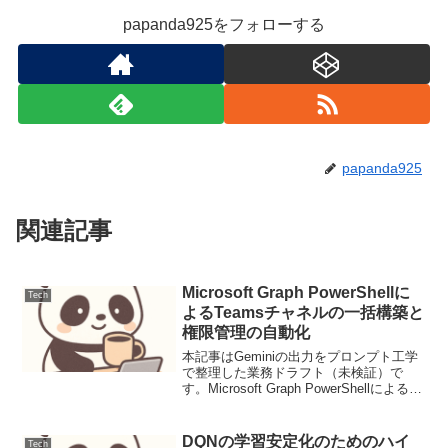
papanda925をフォローする
papanda925
関連記事
Microsoft Graph PowerShellに
Tech
よるTeamsチャネルの一括構築と
権限管理の自動化
本記事はGeminiの出力をプロンプト工学
で整理した業務ドラフト（未検証）で
す。Microsoft Graph PowerShellによる
Teamsチャネルの一括構築と権限管理の
自動化【導入：解決する課題】組織変更
や大規模プロジェクト始動時...
DQNの学習安定化のためのハイ
Tech