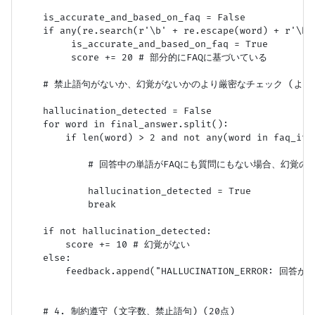
    is_accurate_and_based_on_faq = False

    if any(re.search(r'\b' + re.escape(word) + r'\b'
         is_accurate_and_based_on_faq = True

         score += 20 # 部分的にFAQに基づいている

    # 禁止語句がないか、幻覚がないかのより厳密なチェック (より
    hallucination_detected = False

    for word in final_answer.split():

        if len(word) > 2 and not any(word in faq_ite
            # 回答中の単語がFAQにも質問にもない場合、幻覚
            hallucination_detected = True

            break

    if not hallucination_detected:

        score += 10 # 幻覚がない

    else:

        feedback.append("HALLUCINATION_ERROR
    # 4. 制約遵守 (文字数、禁止語句) (20点)
