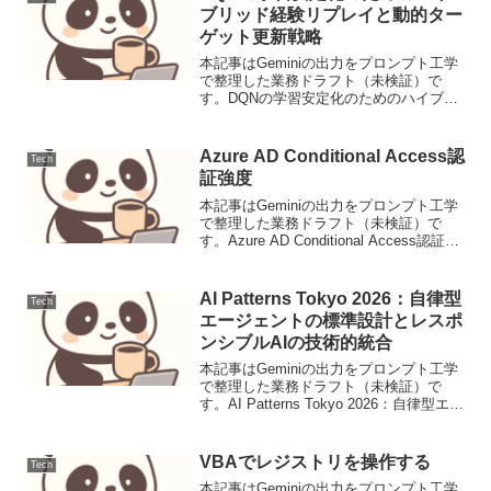
ブリッド経験リプレイと動的ター
ゲット更新戦略
本記事はGeminiの出力をプロンプト工学
で整理した業務ドラフト（未検証）で
す。DQNの学習安定化のためのハイブリ
ッド経験リプレイと動的ターゲット更新
戦略背景（課題/先行研究）Deep Q-
Network (DQN) は、深層学習と強化学
Azure AD Conditional Access認
Tech
習...
証強度
本記事はGeminiの出力をプロンプト工学
で整理した業務ドラフト（未検証）で
す。Azure AD Conditional Access認証強
度Azure AD Conditional Access (条件付
きアクセス) の「認証強度」は、組...
AI Patterns Tokyo 2026：自律型
Tech
エージェントの標準設計とレスポ
ンシブルAIの技術的統合
本記事はGeminiの出力をプロンプト工学
で整理した業務ドラフト（未検証）で
す。AI Patterns Tokyo 2026：自律型エー
ジェントの標準設計とレスポンシブルAI
の技術的統合【要点サマリ】自律型エー
ジェントの社会実装に向けた、信...
VBAでレジストリを操作する
Tech
本記事はGeminiの出力をプロンプト工学