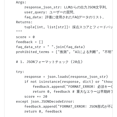
    Args:

        response_json_str: LLMからの出力JSON文字列。

        user_query: ユーザーの質問。

        faq_data: 評価に使用されたFAQデータのリスト。

    Returns:

        tuple[int, list[str]]: 採点スコアとフィードバ
    """

    score = 0

    feedback = []

    faq_data_str = " ".join(faq_data)

    prohibited_terms = ["推測", "AIによる判断", "不明
    # 1. JSONフォーマットチェック (20点)

    try:

        response = json.loads(response_json_str)

        if not isinstance(response, dict) or "though
            feedback.append("FORMAT_ERROR: 必須キー(
            return 0, feedback # 重大なエラーは早期終了

        score += 20

    except json.JSONDecodeError:

        feedback.append("FORMAT_ERROR: JSON形式が不正
        return 0, feedback
