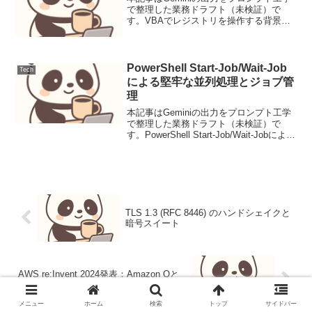
で整理した業務ドラフト（未検証）で
す。VBAでレジストリを操作する背景と
要件Officeアプリケーション（Excel,
Accessなど）で複雑な自動化を行う際、
アプリケーション固有の設定、ユーザ
ー...
PowerShell Start-Job/Wait-Job
Tech
による堅牢な並列処理とジョブ管
理
本記事はGeminiの出力をプロンプト工学
で整理した業務ドラフト（未検証）で
す。PowerShell Start-Job/Wait-Jobによる
堅牢な並列処理とジョブ管理Windows環
境でのシステム管理や自動化において、
PowerShel...
TLS 1.3 (RFC 8446) のハンドシェイクと
暗号スイート
AWS re:Invent 2024発表：Amazon Qと
Bedrockの新機能
メニュー
ホーム
検索
トップ
サイドバー