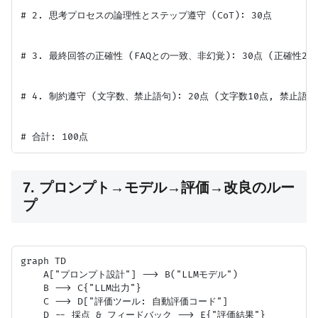
# 2. 思考プロセスの論理性とステップ遵守 (CoT): 30点

# 3. 最終回答の正確性 (FAQとの一致、非幻覚): 30点 (正確性20点
# 4. 制約遵守 (文字数、禁止語句): 20点 (文字数10点, 禁止語句1
7. プロンプト→モデル→評価→改良のルー
プ
graph TD

    A["プロンプト設計"] --> B("LLMモデル")

    B --> C{"LLM出力"}

    C --> D["評価ツール: 自動評価コード"]

    D -- 採点 & フィードバック --> E{"評価結果"}
