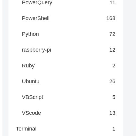
PowerQuery
11
PowerShell
168
Python
72
raspberry-pi
12
Ruby
2
Ubuntu
26
VBScript
5
VScode
13
Terminal
1