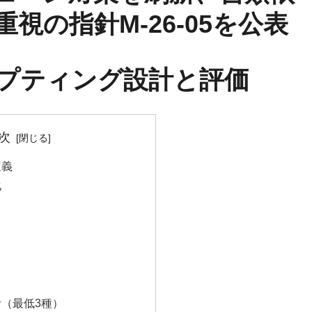
視の指針M-26-05を公表
ンプティング設計と評価
次
定義
化
計（最低3種）