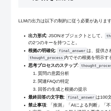
LLMの出力は以下の制約に従う必要がありま
出力形式
: JSONオブジェクトとして、
th
の2つのキーを持つこと。
根拠の明確化
:
は、提供さ
final_answer
内でその根拠を明示す
thought_process
思考プロセスのステップ
:
thought_proce
質問の意図分析
関連FAQの特定
回答の生成と根拠の提示
最終回答の文字数
:
は10
final_answer
禁止事項
: 「推測」「AIによる判断」