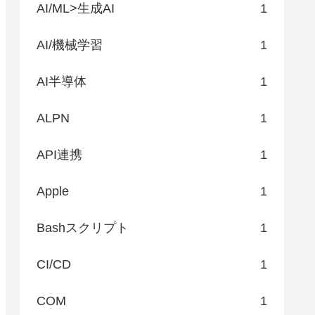
AI/ML>生成AI
1
AI/機械学習
1
AI半導体
1
ALPN
1
API連携
1
Apple
1
Bashスクリプト
1
CI/CD
1
COM
1