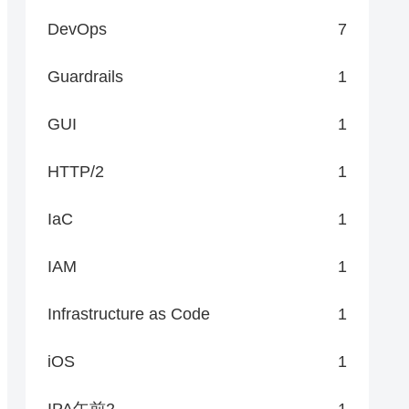
DevOps
7
Guardrails
1
GUI
1
HTTP/2
1
IaC
1
IAM
1
Infrastructure as Code
1
iOS
1
IPA午前2
1