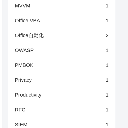
MVVM
1
Office VBA
1
Office自動化
2
OWASP
1
PMBOK
1
Privacy
1
Productivity
1
RFC
1
SIEM
1