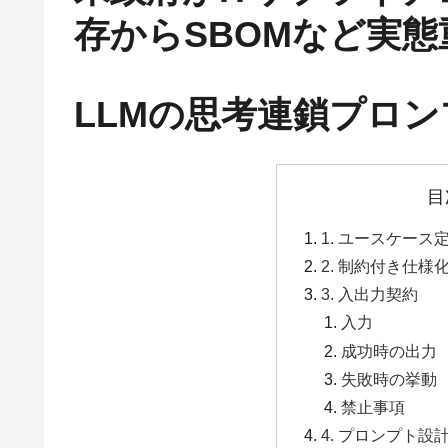
存からSBOMなど実態重
LLMの思考連鎖プロ
目
1. ユースケース
2. 制約付き仕様
3. 入出力契約
入力
成功時の出力
失敗時の挙動
禁止事項
4. プロンプト設