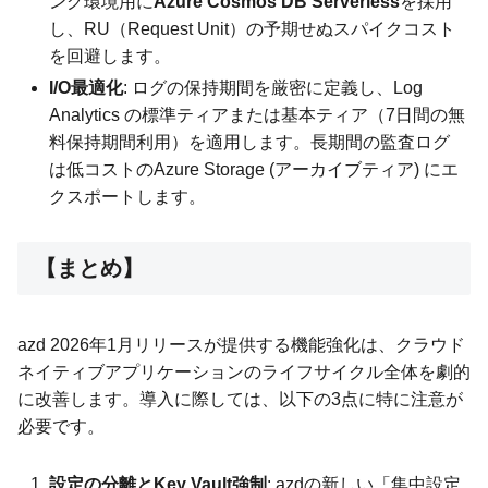
ング環境用に
Azure Cosmos DB Serverless
を採用
し、RU（Request Unit）の予期せぬスパイクコスト
を回避します。
I/O最適化
: ログの保持期間を厳密に定義し、Log
Analytics の標準ティアまたは基本ティア（7日間の無
料保持期間利用）を適用します。長期間の監査ログ
は低コストのAzure Storage (アーカイブティア) にエ
クスポートします。
【まとめ】
azd 2026年1月リリースが提供する機能強化は、クラウド
ネイティブアプリケーションのライフサイクル全体を劇的
に改善します。導入に際しては、以下の3点に特に注意が
必要です。
設定の分離とKey Vault強制
: azdの新しい「集中設定