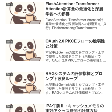
FlashAttention: Transformer
Tech
Attention計算量の最適化と深層
学習への影響
FlashAttention: Transformer Attention計
算量の最適化と深層学習への影響要点（3
行）FlashAttentionはTransformerの
Attention計算におけるGPUメモリI/Oを劇
的に削減し、学習...
OAuth 2.0 PKCEフローの脆弱性
Tech
と対策
本記事はGeminiの出力をプロンプト工学
で整理した業務ドラフト（未検証）で
す。OAuth 2.0 PKCEフローの脆弱性と対
策OAuth 2.0のProof Key for Code
Exchange (PKCE, RFC 7636)は、...
RAGシステムの評価指標とプロ
Tech
ンプト改良ループ
本記事はGeminiの出力をプロンプト工学
で整理した業務ドラフト（未検証）で
す。RAGシステムの評価指標とプロンプ
ト改良ループRAG（Retrieval-Augmented
Generation）システムは、外部知識を参
照することでLLMの...
IPA午前Ⅱ：キャッシュメモリの
Tech
実効アクセス時間の計算方法