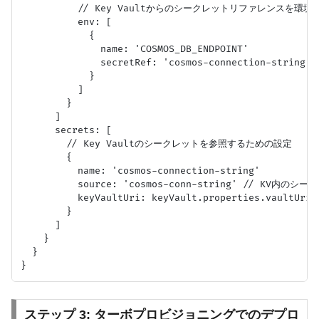
          // Key Vaultからのシークレットリファレンスを環境
          env: [

            {

              name: 'COSMOS_DB_ENDPOINT'

              secretRef: 'cosmos-connection-string' 

            }

          ]

        }

      ]

      secrets: [

        // Key Vaultのシークレットを参照するための設定

        {

          name: 'cosmos-connection-string'

          source: 'cosmos-conn-string' // KV内のシー
          keyVaultUri: keyVault.properties.vaultUri

        }

      ]

    }

  }

ステップ 3: ターボプロビジョニングでのデプロ