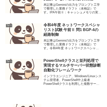
本記事はGeminiの出力をプロンプト工学
で整理した業務ドラフト（未検証）で
す。IPA午前Ⅱ：キャッシュメモリの実効
アクセス時間の計算方法キャッシュヒッ
ト率と各メモリのアクセス時間から、
CPUがメモリへアクセスする際の平均的
令和4年度 ネットワークスペシャ
Tech
な時間を算出する...
リスト試験 午前Ⅱ 問1 BGP-4の
経路制御
本記事はGeminiの出力をプロンプト工学
で整理した業務ドラフト（未検証）で
す。令和4年度 ネットワークスペシャリ
スト試験 午前Ⅱ 問1 BGP-4の経路制御
BGP-4におけるASパス属性の役割を問う
問題。ループ回避と最短経路選択のメカ
PowerShellクラスと並列処理で
Tech
ニズ...
実現するマルチサーバー状態診断
自動化フレームワーク
インフラエンジニア、Windows/Linuxシス
テム管理者、PowerShell中上級者
PowerShellクラスを利用した複数サーバ
ーの状態診断および結果レポート生成の
モジュール化と高速化 PowerShell 7.x推
奨（5.1互換...