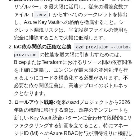
リゾルバー」を最大限に活用し、従来の環境変数フ
ァイル（
）からすべてのシークレットを排出
.env
し、Azure Key Vaultへの格納を徹底すること。シー
クレット漏洩リスクは、平文設定ファイルの使用を
完全に排除することで大幅に低減します。
IaC依存関係の正確な定義
:
azd provision --turbo-
の性能を最大限に引き出すためには、
provision
BicepまたはTerraformにおけるリソース間の依存関係
を正確に定義し、エンジンが最大限の並列処理を行
えるようにコードを構造化する必要があります。不
必要な依存関係定義は、高速デプロイのボトルネッ
クとなります。
ロールアウト戦略
: 従来のazdプロジェクトから2026
年版の機能に移行する際は、既存のテンプレートを
新しい Key Vault 統合パターンに合わせて段階的にリ
ファクタリングする計画を立てること。特にマネー
ジドID (MI) へのAzure RBAC付与が期待通りに機能し