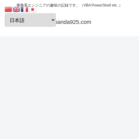
事務系エンジニアの趣味の記録です。（VBA PowerShell etc..）
papanda925.com