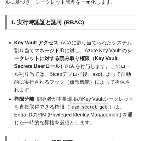
ルに基づき、シークレット管理を一元化します。
1. 実行時認証と認可 (RBAC)
Key Vault アクセス
: ACAに割り当てられたシステム
割り当てマネージドIDに対し、Azure Key Vault の
シ
ークレットに対する読み取り権限（Key Vault
Secrets Userロール）
のみを付与します。このロー
ル割り当ては、Bicepデプロイ後、azdによって自動
的に実行されるフック（仮想機能）によって担保さ
れます。
権限分離
: 開発者が本番環境のKey Vaultシークレット
を直接取得できる権限（
）は、
azd secret get
Entra IDのPIM (Privileged Identity Management) を通
じた一時的な昇格を必須とします。