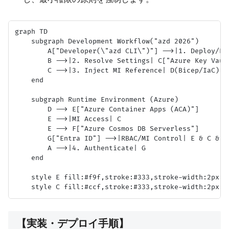
graph TD

    subgraph Development Workflow("azd 2026")

        A["Developer(\"azd CLI\")"] -->|1. Deploy/Pr
        B -->|2. Resolve Settings| C["Azure Key Vault
        C -->|3. Inject MI Reference| D(Bicep/IaC)

    end

    subgraph Runtime Environment (Azure)

        D --> E["Azure Container Apps (ACA)"]

        E -->|MI Access| C

        E --> F["Azure Cosmos DB Serverless"]

        G["Entra ID"] -->|RBAC/MI Control| E & C & F

        A -->|4. Authenticate| G

    end

    style E fill:#f9f,stroke:#333,stroke-width:2px

【実装・デプロイ手順】