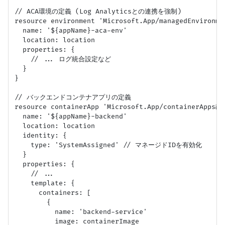
// ACA環境の定義 (Log Analyticsとの連携を強制)

resource environment 'Microsoft.App/managedEnvironmen
  name: '${appName}-aca-env'

  location: location

  properties: {

    // ... ログ統合設定など

  }

}

// バックエンドコンテナアプリの定義

resource containerApp 'Microsoft.App/containerApps@20
  name: '${appName}-backend'

  location: location

  identity: {

    type: 'SystemAssigned' // マネージドIDを有効化

  }

  properties: {

    // ... 

    template: {

      containers: [

        {

          name: 'backend-service'

          image: containerImage
