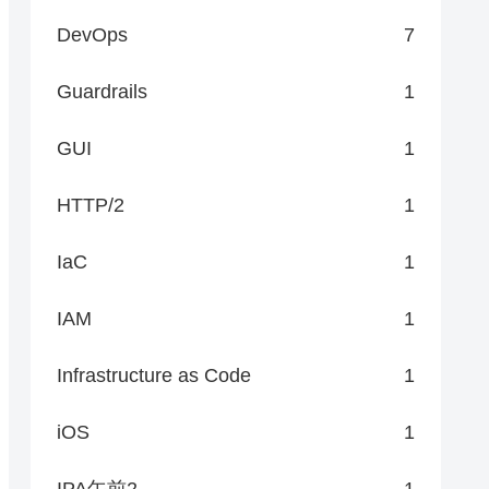
DevOps
7
Guardrails
1
GUI
1
HTTP/2
1
IaC
1
IAM
1
Infrastructure as Code
1
iOS
1
IPA午前2
1