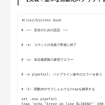
#!/usr/bin/env bash

# --- 安全のための設定 ---

# -e: コマンドの失敗で即座に終了

# -u: 未定義変数の参照でエラー

# -o pipefail: パイプライン途中のエラーを拾う

# -E: 関数内やサブシェルでもtrapを継承する

set -euo pipefail

trap 'echo "Error on line $LINENO"' ERR
