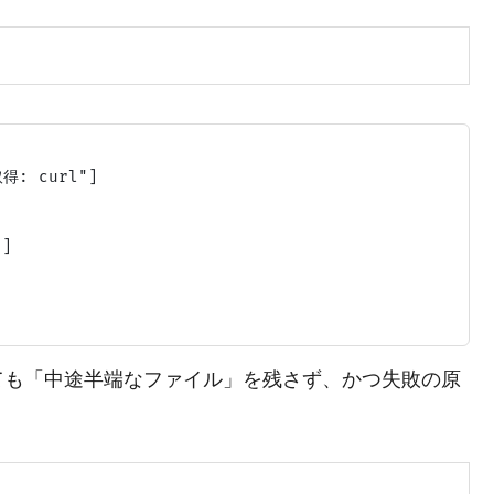
: curl"]

]

ても「中途半端なファイル」を残さず、かつ失敗の原
】