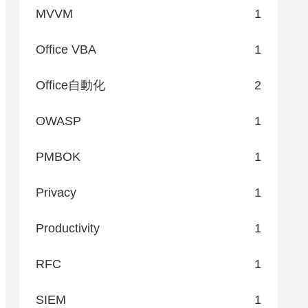
MVVM
1
Office VBA
1
Office自動化
2
OWASP
1
PMBOK
1
Privacy
1
Productivity
1
RFC
1
SIEM
1