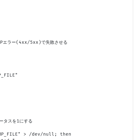
Pエラー(4xx/5xx)で失敗させる

_FILE"

テータスを1にする

P_FILE" > /dev/null; then
