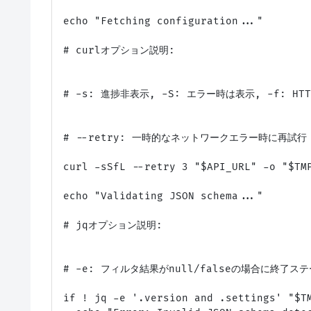
echo "Fetching configuration..."

# curlオプション説明:

# -s: 進捗非表示, -S: エラー時は表示, -f: HTT
# --retry: 一時的なネットワークエラー時に再試行

curl -sSfL --retry 3 "$API_URL" -o "$TMP
echo "Validating JSON schema..."

# jqオプション説明:

# -e: フィルタ結果がnull/falseの場合に終了ス
if ! jq -e '.version and .settings' "$TM