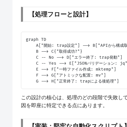
【処理フローと設計】
graph TD

    A["開始: trap設定"] --> B["APIから構成取得
    B --> C{"取得成功?"}

    C -- No --> D["エラー終了: trap発動"]

    C -- Yes --> E["JSONバリデーション: jq"
    E --> F["一時ファイル作成: mktemp"]

    F --> G["アトミックな配置: mv"]

この設計の核心は、処理のどの段階で失敗し
因を即座に特定できる点にあります。
【実装：堅牢な自動化スクリプト