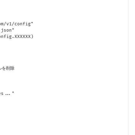
m/v1/config"

json"

nfig.XXXXXX)

を削除

s..."
