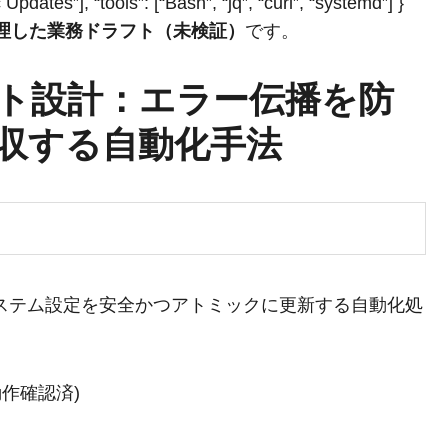
dates”], “tools”: [“Bash”, “jq”, “curl”, “systemd”] }
整理した業務ドラフト（未検証）
です。
ト設計：エラー伝播を防
収する自動化手法
システム設定を安全かつアトミックに更新する自動化処
 9 動作確認済)