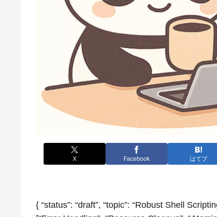
X
Facebook
はてブ
{ “status”: “draft”, “topic”: “Robust Shell Scrip