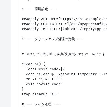
# --- 環境設定 ---

readonly API_URL="https://api.example.co
readonly CONFIG_PATH="/etc/myapp/config.
readonly TMP_FILE=$(mktemp /tmp/myapp_co
# --- クリーンアップ処理の定義 ---

# スクリプト終了時（成功/失敗問わず）に一時ファイル
cleanup() {

  local exit_code=$?

  echo "Cleanup: Removing temporary file
  rm -f "$TMP_FILE"

  exit "$exit_code"

}

trap cleanup EXIT

# --- メイン処理 ---
