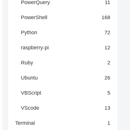
PowerQuery
11
PowerShell
168
Python
72
raspberry-pi
12
Ruby
2
Ubuntu
26
VBScript
5
VScode
13
Terminal
1