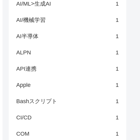
AI/ML>生成AI
1
AI/機械学習
1
AI半導体
1
ALPN
1
API連携
1
Apple
1
Bashスクリプト
1
CI/CD
1
COM
1