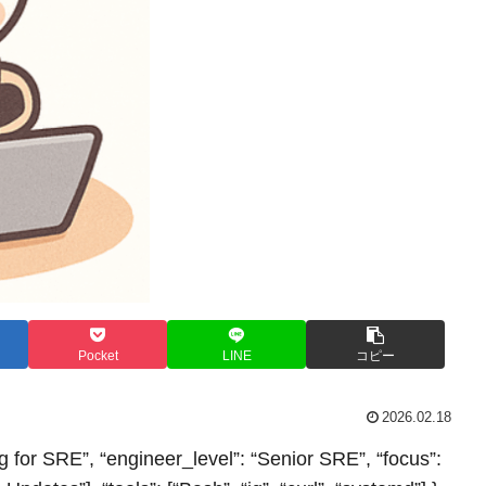
Pocket
LINE
コピー
2026.02.18
ting for SRE”, “engineer_level”: “Senior SRE”, “focus”: