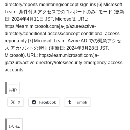
directory/reports-monitoring/concept-sign-ins [6] Microsoft
Learn: 条件付きアクセスでの “レポートのみ” モード (更新
日: 2024年4月11日 JST, Microsoft). URL:
https://learn.microsoft.com/ja-jp/azure/active-
directory/conditional-access/concept-conditional-access-
report-only [7] Microsoft Learn: Azure AD での緊急アクセ
ス アカウントの管理 (更新日: 2024年3月28日 JST,
Microsoft). URL: https://learn.microsoft.com/ja-
jp/azure/active-directory/roles/security-emergency-access-
accounts
共有:
X
Facebook
Tumblr
いいね: