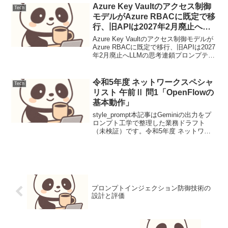
問い合わせ対応を自...
Azure Key Vaultのアクセス制御
Tech
モデルがAzure RBACに既定で移
行、旧APIは2027年2月廃止へ
（運用連絡）
Azure Key Vaultのアクセス制御モデルが
Azure RBACに既定で移行、旧APIは2027
年2月廃止へLLMの思考連鎖プロンプティ
ング設計と評価1. ユースケース定義本稿
では、顧客サポートにおけるFAQからの
問い合わせ対応を自...
令和5年度 ネットワークスペシャ
Tech
リスト 午前Ⅱ 問1「OpenFlowの
基本動作」
style_prompt本記事はGeminiの出力をプ
ロンプト工学で整理した業務ドラフト
（未検証）です。令和5年度 ネットワー
クスペシャリスト 午前Ⅱ 問1「OpenFlow
の基本動作」OpenFlowにおけるコントロ
ールプレーンとデータプ...
プロンプトインジェクション防御技術の
設計と評価