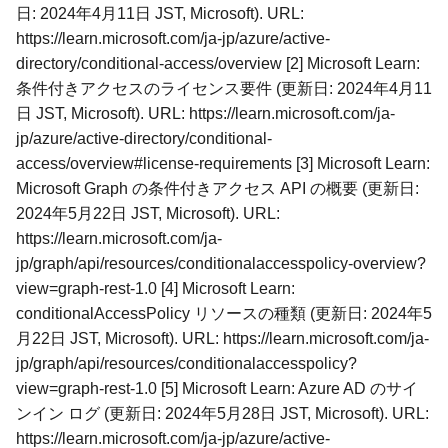
日: 2024年4月11日 JST, Microsoft). URL:
https://learn.microsoft.com/ja-jp/azure/active-
directory/conditional-access/overview [2] Microsoft Learn:
条件付きアクセスのライセンス要件 (更新日: 2024年4月11
日 JST, Microsoft). URL: https://learn.microsoft.com/ja-
jp/azure/active-directory/conditional-
access/overview#license-requirements [3] Microsoft Learn:
Microsoft Graph の条件付きアクセス API の概要 (更新日:
2024年5月22日 JST, Microsoft). URL:
https://learn.microsoft.com/ja-
jp/graph/api/resources/conditionalaccesspolicy-overview?
view=graph-rest-1.0 [4] Microsoft Learn:
conditionalAccessPolicy リソースの種類 (更新日: 2024年5
月22日 JST, Microsoft). URL: https://learn.microsoft.com/ja-
jp/graph/api/resources/conditionalaccesspolicy?
view=graph-rest-1.0 [5] Microsoft Learn: Azure AD のサイ
ンイン ログ (更新日: 2024年5月28日 JST, Microsoft). URL:
https://learn.microsoft.com/ja-jp/azure/active-