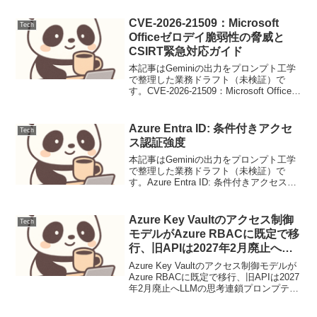
ンドウTCPの伝送効率を決定するウィン
ドウサイズとRTTの関係を理解し、有効
CVE-2026-21509：Microsoft
Tech
スループ...
Officeゼロデイ脆弱性の脅威と
CSIRT緊急対応ガイド
本記事はGeminiの出力をプロンプト工学
で整理した業務ドラフト（未検証）で
す。CVE-2026-21509：Microsoft Officeゼ
ロデイ脆弱性の脅威とCSIRT緊急対応ガ
イド【脅威の概要と背景】CVE-2026-
21509は2...
Azure Entra ID: 条件付きアクセ
Tech
ス認証強度
本記事はGeminiの出力をプロンプト工学
で整理した業務ドラフト（未検証）で
す。Azure Entra ID: 条件付きアクセス認
証強度アーキテクチャ概要Azure Entra ID
(旧称 Azure Active Directory) ...
Azure Key Vaultのアクセス制御
Tech
モデルがAzure RBACに既定で移
行、旧APIは2027年2月廃止へ
（運用連絡）
Azure Key Vaultのアクセス制御モデルが
Azure RBACに既定で移行、旧APIは2027
年2月廃止へLLMの思考連鎖プロンプティ
ング設計と評価1. ユースケース定義本稿
では、顧客サポートにおけるFAQからの