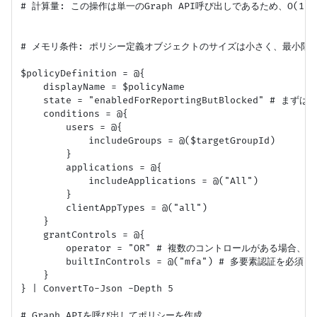
# 計算量: この操作は単一のGraph API呼び出しであるため、O(1)
# メモリ条件: ポリシー定義オブジェクトのサイズは小さく、最小限の
$policyDefinition = @{

    displayName = $policyName

    state = "enabledForReportingButBlocked
    conditions = @{

        users = @{

            includeGroups = @($targetGroupId)

        }

        applications = @{

            includeApplications = @("All")

        }

        clientAppTypes = @("all")

    }

    grantControls = @{

        operator = "OR" # 複数のコントロールがある場合
        builtInControls = @("mfa") # 多要素認証を必須と
    }

} | ConvertTo-Json -Depth 5

# Graph APIを呼び出してポリシーを作成
