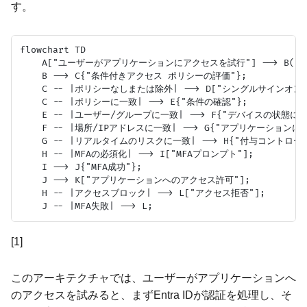
す。
flowchart TD

    A["ユーザーがアプリケーションにアクセスを試行"] --> B("En
    B --> C{"条件付きアクセス ポリシーの評価"};

    C -- |ポリシーなしまたは除外| --> D["シングルサインオン (
    C -- |ポリシーに一致| --> E{"条件の確認"};

    E -- |ユーザー/グループに一致| --> F{"デバイスの状態に一致
    F -- |場所/IPアドレスに一致| --> G{"アプリケーションに一
    G -- |リアルタイムのリスクに一致| --> H{"付与コントロール
    H -- |MFAの必須化| --> I["MFAプロンプト"];

    I --> J{"MFA成功"};

    J --> K["アプリケーションへのアクセス許可"];

    H -- |アクセスブロック| --> L["アクセス拒否"];

[1]
このアーキテクチャでは、ユーザーがアプリケーションへ
のアクセスを試みると、まずEntra IDが認証を処理し、そ