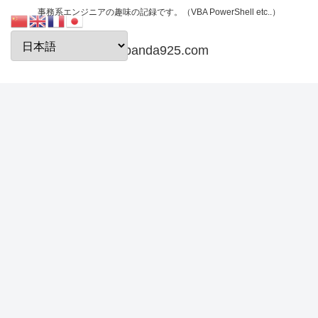
事務系エンジニアの趣味の記録です。（VBA PowerShell etc..）
papanda925.com