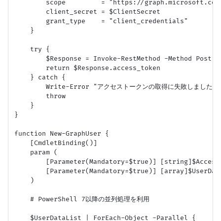
        scope         = "https://graph.microsoft.com/
        client_secret = $ClientSecret

        grant_type    = "client_credentials"

    }

    try {

        $Response = Invoke-RestMethod -Method Post -
        return $Response.access_token

    } catch {

        Write-Error "アクセストークンの取得に失敗しました: $($_
        throw

    }

}

function New-GraphUser {

    [CmdletBinding()]

    param (

        [Parameter(Mandatory=$true)] [string]$AccessT
        [Parameter(Mandatory=$true)] [array]$UserData
    )

    # PowerShell 7以降の並列処理を利用

    $UserDataList | ForEach-Object -Parallel {
