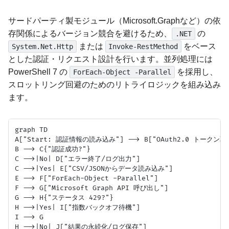
サードパーティ製モジュール（Microsoft.Graphなど）の依
存関係によるバージョン競合を避けるため、
の
.NET
または
をベース
System.Net.Http
Invoke-RestMethod
とした認証・リクエスト設計を行います。並列処理には
PowerShell 7 の
を採用し、
ForEach-Object -Parallel
スロットリング回避のためのリトライロジックを組み込み
ます。
graph TD

A["Start: 認証情報の読み込み"] --> B["OAuth2.0 トークン取得
B --> C{"認証成功?"}

C -->|No| D["エラー終了/ログ出力"]

C -->|Yes| E["CSV/JSONからデータ読み込み"]

E --> F["ForEach-Object -Parallel"]

F --> G["Microsoft Graph API 呼び出し"]

G --> H{"ステータス 429?"}

H -->|Yes| I["指数バックオフ待機"]

I --> G

H -->|No| J["結果の永続化/ログ保存"]
