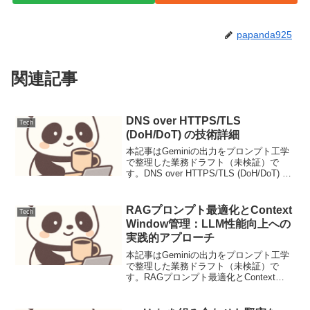
papanda925
関連記事
DNS over HTTPS/TLS
Tech
(DoH/DoT) の技術詳細
本記事はGeminiの出力をプロンプト工学
で整理した業務ドラフト（未検証）で
す。DNS over HTTPS/TLS (DoH/DoT) の
技術詳細背景従来のDNS (Domain Name
System) は、その設計上の特性からいく
つか...
RAGプロンプト最適化とContext
Tech
Window管理：LLM性能向上への
実践的アプローチ
本記事はGeminiの出力をプロンプト工学
で整理した業務ドラフト（未検証）で
す。RAGプロンプト最適化とContext
Window管理：LLM性能向上への実践的ア
プローチRetrieval-Augmented