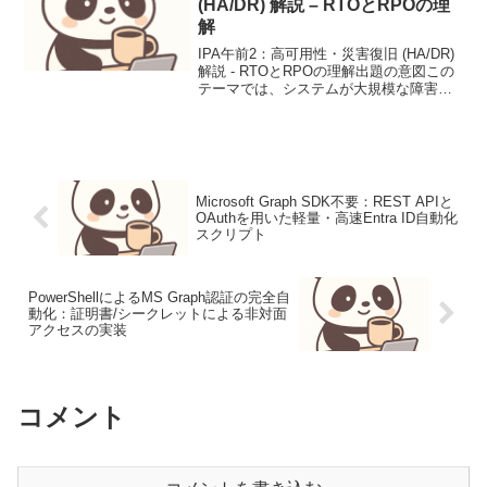
(HA/DR) 解説 – RTOとRPOの理
解
IPA午前2：高可用性・災害復旧 (HA/DR)
解説 - RTOとRPOの理解出題の意図この
テーマでは、システムが大規模な障害や
災害に見舞われた際に、いかに迅速にサ
ービスを復旧させ、データの損失を最小
限に抑えるか、というビジネス継続性の
観...
Microsoft Graph SDK不要：REST APIと
OAuthを用いた軽量・高速Entra ID自動化
スクリプト
PowerShellによるMS Graph認証の完全自
動化：証明書/シークレットによる非対面
アクセスの実装
コメント