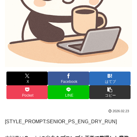
X
Facebook
はてブ
Pocket
LINE
コピー
2026.02.23
[STYLE_PROMPT:SENIOR_PS_ENG_DRY_RUN]