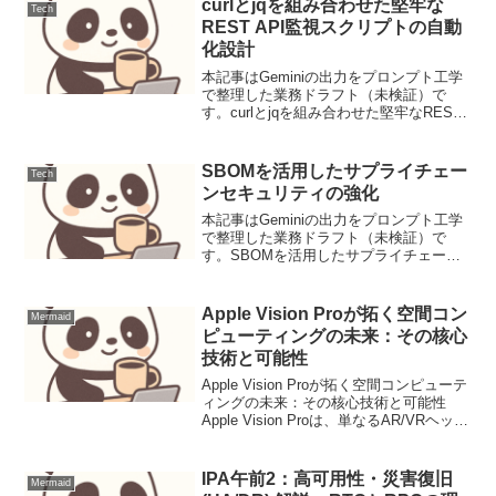
Generation（RAG...
curlとjqを組み合わせた堅牢な
Tech
REST API監視スクリプトの自動
化設計
本記事はGeminiの出力をプロンプト工学
で整理した業務ドラフト（未検証）で
す。curlとjqを組み合わせた堅牢なREST
API監視スクリプトの自動化設計【導入と
前提】REST APIの応答監視をシェルスク
リプトで堅牢化し、異常検知時の即...
SBOMを活用したサプライチェー
Tech
ンセキュリティの強化
本記事はGeminiの出力をプロンプト工学
で整理した業務ドラフト（未検証）で
す。SBOMを活用したサプライチェーン
セキュリティの強化近年のサイバー攻撃
において、ソフトウェアサプライチェー
ンを狙った攻撃は深刻な脅威となってい
Apple Vision Proが拓く空間コン
Mermaid
ます。オープンソー...
ピューティングの未来：その核心
技術と可能性
Apple Vision Proが拓く空間コンピューテ
ィングの未来：その核心技術と可能性
Apple Vision Proは、単なるAR/VRヘッド
セットの範疇を超え、「空間コンピュー
ター」という新たなカテゴリを打ち立て
るデバイスとして注目を...
IPA午前2：高可用性・災害復旧
Mermaid