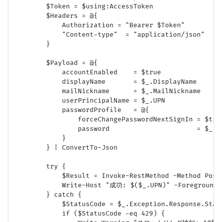
        $Token = $using:AccessToken

        $Headers = @{

            Authorization = "Bearer $Token"

            "Content-type"  = "application/json"

        }

        $Payload = @{

            accountEnabled    = $true

            displayName       = $_.DisplayName

            mailNickname      = $_.MailNickname

            userPrincipalName = $_.UPN

            passwordProfile   = @{

                forceChangePasswordNextSignIn = $true
                password                      = $_.In
            }

        } | ConvertTo-Json

        try {

            $Result = Invoke-RestMethod -Method Post
            Write-Host "成功: $($_.UPN)" -ForegroundCo
        } catch {

            $StatusCode = $_.Exception.Response.Statu
            if ($StatusCode -eq 429) {
