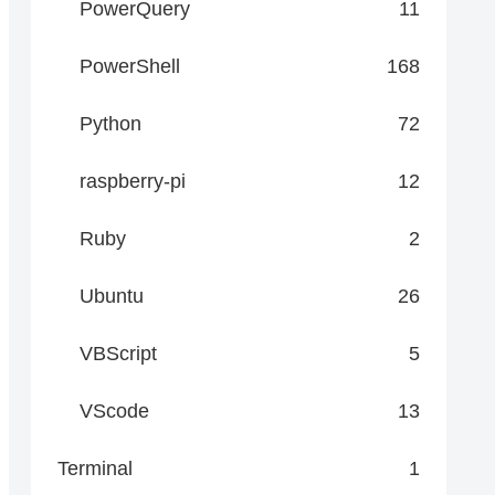
PowerQuery
11
PowerShell
168
Python
72
raspberry-pi
12
Ruby
2
Ubuntu
26
VBScript
5
VScode
13
Terminal
1