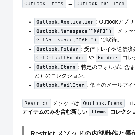
→
Outlook.Items
Outlook.MailItem
: Outloo
Outlook.Application
: メッ
Outlook.Namespace("MAPI")
で取得。
GetNamespace("MAPI")
: 受信トレイや送信
Outlook.Folder
や
コレ
GetDefaultFolder
Folders
: 特定のフォルダに
Outlook.Items
ど）のコレクション。
: 個々のメールア
Outlook.MailItem
メソッドは
コ
Restrict
Outlook.Items
アイテムのみを含む新しい
コレクシ
Items
Restrict メソッドの内部動作と優