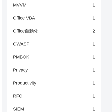
MVVM
1
Office VBA
1
Office自動化
2
OWASP
1
PMBOK
1
Privacy
1
Productivity
1
RFC
1
SIEM
1