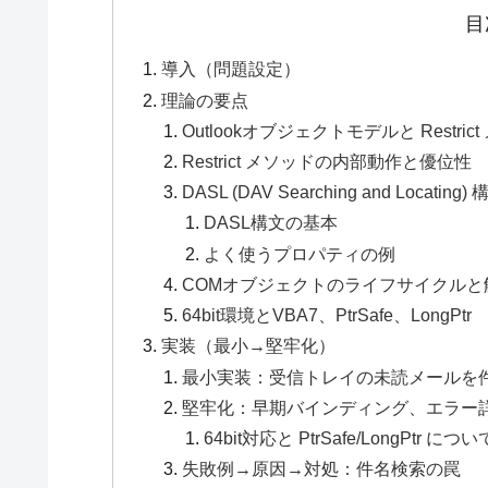
目
導入（問題設定）
理論の要点
Outlookオブジェクトモデルと Restr
Restrict メソッドの内部動作と優位性
DASL (DAV Searching and Locating)
DASL構文の基本
よく使うプロパティの例
COMオブジェクトのライフサイクルと
64bit環境とVBA7、PtrSafe、LongPtr
実装（最小→堅牢化）
最小実装：受信トレイの未読メールを
堅牢化：早期バインディング、エラー
64bit対応と PtrSafe/LongPtr に
失敗例→原因→対処：件名検索の罠