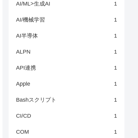
AI/ML>生成AI
1
AI/機械学習
1
AI半導体
1
ALPN
1
API連携
1
Apple
1
Bashスクリプト
1
CI/CD
1
COM
1