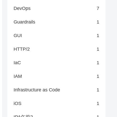
DevOps
7
Guardrails
1
GUI
1
HTTP/2
1
IaC
1
IAM
1
Infrastructure as Code
1
iOS
1
IPA午前2
1