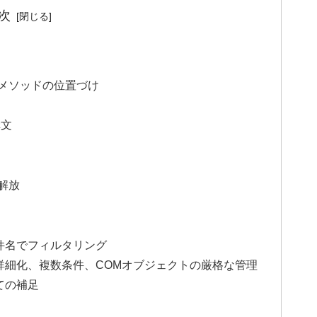
次
ict メソッドの位置づけ
 構文
解放
件名でフィルタリング
詳細化、複数条件、COMオブジェクトの厳格な管理
ついての補足