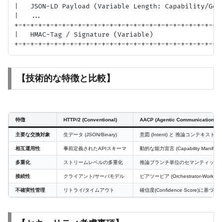
|   JSON-LD Payload (Variable Length: Capability/Goal
|   ...                                              
+-+-+-+-+-+-+-+-+-+-+-+-+-+-+-+-+-+-+-+-+-+-+-+-+-+-+
|   HMAC-Tag / Signature (Variable)                  
【技術的な特徴と比較】
特徴
HTTP/2 (Conventional)
AACP (Agentic Communications)
主要な交換対象
生データ (JSON/Binary)
意図 (Intent) と 推論コンテキスト
相互運用性
事前定義されたAPIスキーマ
動的な能力宣言 (Capability Manifest)
多重化
ストリームレベルの多重化
推論ブランチ単位のセマンティック
接続性
クライアント/サーバモデル
ピアツーピア (Orchestrator-Worker)
不確実性管理
リトライ/タイムアウト
確信度(Confidence Score)に基づ