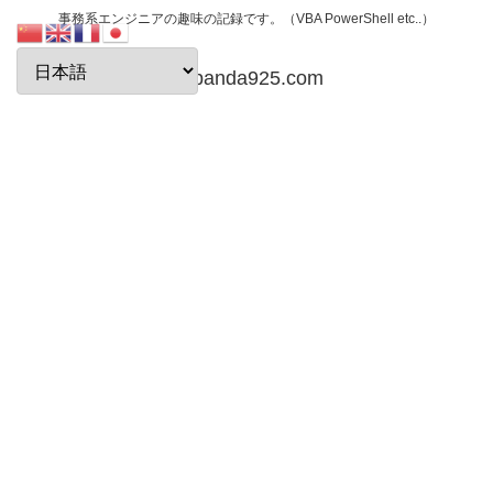
事務系エンジニアの趣味の記録です。（VBA PowerShell etc..）
papanda925.com