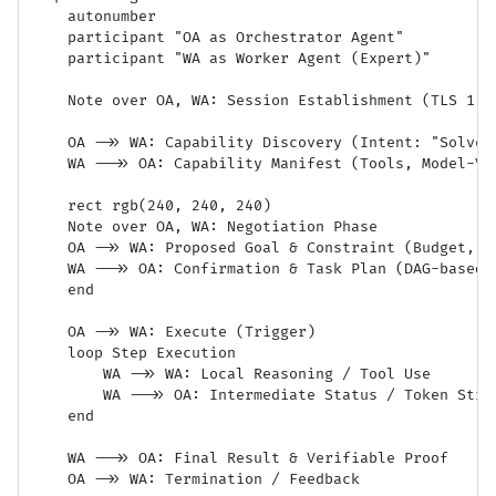
    autonumber

    participant "OA as Orchestrator Agent"

    participant "WA as Worker Agent (Expert)"

    Note over OA, WA: Session Establishment (TLS 1.3/
    OA ->> WA: Capability Discovery (Intent: "Solve O
    WA -->> OA: Capability Manifest (Tools, Model-Ver
    rect rgb(240, 240, 240)

    Note over OA, WA: Negotiation Phase

    OA ->> WA: Proposed Goal & Constraint (Budget, Re
    WA -->> OA: Confirmation & Task Plan (DAG-based)

    end

    OA ->> WA: Execute (Trigger)

    loop Step Execution

        WA ->> WA: Local Reasoning / Tool Use

        WA -->> OA: Intermediate Status / Token Strea
    end

    WA -->> OA: Final Result & Verifiable Proof
