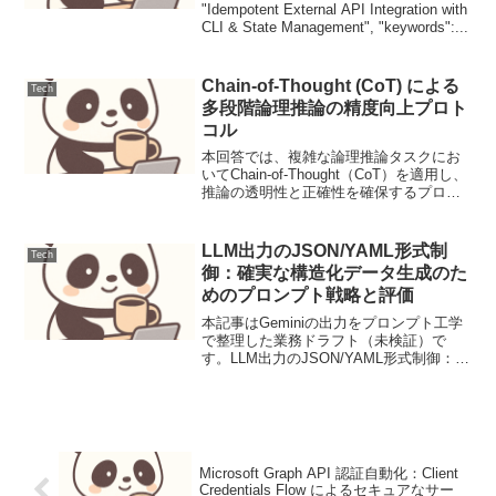
"Idempotent External API Integration with
CLI & State Management", "keywords":...
Chain-of-Thought (CoT) による
Tech
多段階論理推論の精度向上プロト
コル
本回答では、複雑な論理推論タスクにお
いてChain-of-Thought（CoT）を適用し、
推論の透明性と正確性を確保するプロセ
スを設計します。まず現状の課題を特定
し、Mermaidによる反復プロセスを定義
した上で、初期プロンプトから評価、...
LLM出力のJSON/YAML形式制
Tech
御：確実な構造化データ生成のた
めのプロンプト戦略と評価
本記事はGeminiの出力をプロンプト工学
で整理した業務ドラフト（未検証）で
す。LLM出力のJSON/YAML形式制御：確
実な構造化データ生成のためのプロンプ
ト戦略と評価大規模言語モデル（LLM）
は、自然言語の生成だけでなく、構造化
されたデ...
Microsoft Graph API 認証自動化：Client
Credentials Flow によるセキュアなサー