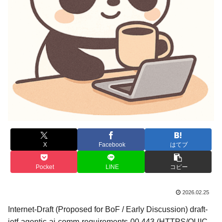
X
Facebook
はてブ
Pocket
LINE
コピー
2026.02.25
Internet-Draft (Proposed for BoF / Early Discussion) draft-
ietf-agentic-ai-comm-requirements-00 443 (HTTPS/QUIC