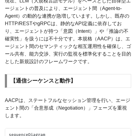
現在、LLM（大規模言語モデル）をベースとした自律型エ
ージェントの普及により、エージェント間（Agent-to-
Agent）の動的な連携が急増しています。しかし、既存の
HTTP/RESTやgRPCは、静的なAPI定義に依存してお
り、エージェントが持つ「意図（Intent）」や「推論の不
確実性」を扱うには不十分です。本規格（AACP）は、エ
ージェント間のセマンティックな相互運用性を確保し、ゴ
ール共有、能力交渉、実行の監視を標準化することを目的
とした新規設計のフレームワークです。
【通信シーケンスと動作】
AACPは、ステートフルなセッション管理を行い、エージ
ェント間の「合意形成（Negotiation）」フェーズを重視
します。
sequenceDiagram
