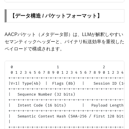
【データ構造 / パケットフォーマット】
AACPパケット（メタデータ部）は、LLMが解釈しやすい
セマンティックヘッダーと、バイナリ転送効率を重視した
ペイロードで構成されます。
 0                   1                   2           
 0 1 2 3 4 5 6 7 8 9 0 1 2 3 4 5 6 7 8 9 0 1 2 3 4 5 
+-+-+-+-+-+-+-+-+-+-+-+-+-+-+-+-+-+-+-+-+-+-+-+-+-+-+
|V=1| Type(4b)  |  Flags (8b)   |    Session ID (16 b
+-+-+-+-+-+-+-+-+-+-+-+-+-+-+-+-+-+-+-+-+-+-+-+-+-+-+
|   Sequence Number (32 bits)                        
+-+-+-+-+-+-+-+-+-+-+-+-+-+-+-+-+-+-+-+-+-+-+-+-+-+-+
|   Intent Code (16 bits)       |   Payload Length (1
+-+-+-+-+-+-+-+-+-+-+-+-+-+-+-+-+-+-+-+-+-+-+-+-+-+-+
|   Semantic Context Hash (SHA-256 / First 128 bits) 
|                                                    
+-+-+-+-+-+-+-+-+-+-+-+-+-+-+-+-+-+-+-+-+-+-+-+-+-+-+