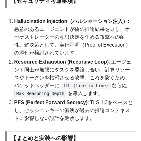
【セキュリティ考慮事項】
Hallucination Injection（ハルシネーション注入）
:
悪意のあるエージェントが偽の推論結果を返し、オ
ーケストレーターの意思決定を歪める攻撃への耐
性。解決策として、実行証明（Proof of Execution）
の添付が検討されています。
Resource Exhaustion (Recursive Loop)
: エージェ
ント同士が無限にタスクを委譲し合い、計算リソー
スやトークンを枯渇させる攻撃。これを防ぐため、
パケットヘッダーに
ならぬ
TTL (Time to Live)
を導入します。
Max-Reasoning-Depth
PFS (Perfect Forward Secrecy)
: TLS 1.3をベースと
し、セッションキーの漏洩が過去の推論コンテキス
トに影響しない設計を継承します。
【まとめと実装への影響】