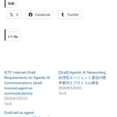
共有:
X
Facebook
Tumblr
いいね:
IETF Internet-Draft:
[Draft] Agentic AI Networking:
Requirements for Agentic AI
自律型エージェント通信の標
Communications (draft-
準要件とプロトコル構造
mourad-agent-ai-
2026年5月8日
communications)
Tech
2026年3月2日
Tech
Draft-ietf-ai-agent-