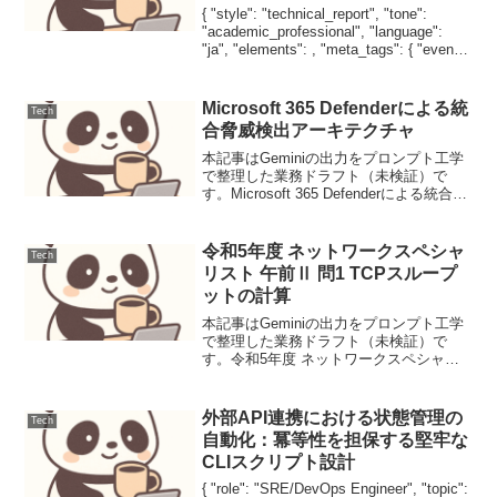
{ "style": "technical_report", "tone":
"academic_professional", "language":
"ja", "elements": , "meta_tags": { "event":
...
Microsoft 365 Defenderによる統
Tech
合脅威検出アーキテクチャ
本記事はGeminiの出力をプロンプト工学
で整理した業務ドラフト（未検証）で
す。Microsoft 365 Defenderによる統合脅
威検出アーキテクチャ近年、サイバー攻
撃の高度化と巧妙化が進む中で、組織は
複雑な脅威環境に直面しています。...
令和5年度 ネットワークスペシャ
Tech
リスト 午前Ⅱ 問1 TCPスループ
ットの計算
本記事はGeminiの出力をプロンプト工学
で整理した業務ドラフト（未検証）で
す。令和5年度 ネットワークスペシャリ
スト 午前Ⅱ 問1 TCPスループットの計算
TCPのウィンドウ制御におけるスループ
ットの理論限界を算出する問題。RTTと
外部API連携における状態管理の
Tech
ウィン...
自動化：冪等性を担保する堅牢な
CLIスクリプト設計
{ "role": "SRE/DevOps Engineer", "topic":