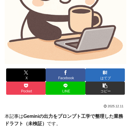
X
Facebook
はてブ
Pocket
LINE
コピー
2025.12.11
本記事は
Geminiの出力をプロンプト工学で整理した業務
ドラフト（未検証）
です。