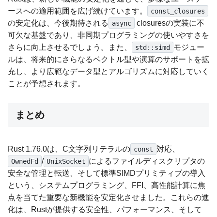
ースへの適用範囲を広げ続けています。
const_closures
の安定化は、今後期待される
closuresの実装に不
async
可欠な基盤であり、非同期プログラミングの使いやすさを
さらに向上させるでしょう。また、
モジュー
std::simd
ルは、将来的にさらなるベクトル型や演算のサポートを拡
充し、より広範なデータ型とアルゴリズムに対応していく
ことが予想されます。
まとめ
Rust 1.76.0は、C文字列リテラルの
対応、
const
/
によるファイルディスクリプタの
OwnedFd
UnixSocket
安全な管理と転送、そして標準SIMDプリミティブの導入
という、システムプログラミング、FFI、高性能計算に焦
点を当てた重要な新機能を安定化させました。これらの進
化は、Rustが提供する安全性、パフォーマンス、そして