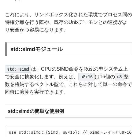
これにより、サンドボックス化された環境でプロセス間の
特権分離を行う際や、既存のUnixデーモンとの連携がよ
り安全かつ容易になります。
std::simdモジュール
は、CPUのSIMD命令をRustの型システム上
std::simd
で安全に抽象化します。例えば、
は16個の
整
u8x16
u8
数を格納するベクトル型で、これらに対して単一の命令で
同時に演算を実行できます。
std::simdの簡単な使用例
use std::simd::{Simd, u8x16}; // Simdトレイトとu8x