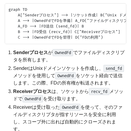
graph TD

    A["Senderプロセス"] --> |ソケット作成| B("Unix ドメ
    A --> |OwnedFdでFDを準備| A_FD("ファイルディスクリプタ"
    A_FD --> |FD送信 (send_fd)| B

    B --> |FD受信 (recv_fd)| C["Receiverプロセス"]

Senderプロセス
が
でファイルディスクリプ
OwnedFd
タを所有します。
SenderはUnixドメインソケットを作成し、
send_fd
メソッドを使用して
をソケット経由で送信
OwnedFd
します。この際、FDの所有権が転送されます。
Receiverプロセス
は、ソケットから
メソッ
recv_fd
ドで
を受け取ります。
OwnedFd
Receiverは受け取った
を使って、そのファ
OwnedFd
イルディスクリプタが指すリソースを安全に利用
し、スコープ外に出れば自動的にクローズされま
す。