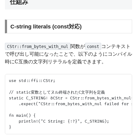
仕組み
C-string literals (const対応)
関数が
コンテキスト
CStr::from_bytes_with_nul
const
で呼び出し可能になったことで、以下のようにコンパイル
時にC互換の文字列リテラルを定義できます。
use std::ffi::CStr;

// static変数としてヌル終端されたC文字列を定義

static C_STRING: &CStr = CStr::from_bytes_with_nul(b"
    .expect("CStr::from_bytes_with_nul failed for sta
fn main() {

    println!("C String: {:?}", C_STRING);
