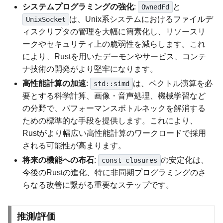
システムプログラミングの強化
:
と
OwnedFd
は、Unix系システムにおけるファイルデ
UnixSocket
ィスクリプタの管理を大幅に簡素化し、リソースリ
ークやセキュリティ上の脆弱性を減らします。これ
により、Rustを用いたデーモンやサービス、コンテ
ナ技術の開発がより堅牢になります。
高性能計算の加速
:
は、ベクトル演算を必
std::simd
要とする科学計算、画像・音声処理、機械学習など
の分野で、パフォーマンスボトルネックを解消する
ための標準的な手段を提供します。これにより、
Rustがより幅広い高性能計算のワークロードで採用
される可能性が高まります。
将来の機能への布石
:
の安定化は、
const_closures
今後のRustの進化、特に非同期プログラミングのさ
らなる改善に繋がる重要なステップです。
推測/評価