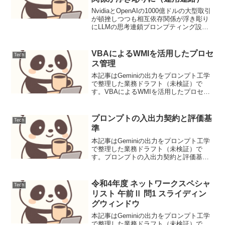
NvidiaとOpenAIの1000億ドルの大型取引
が頓挫しつつも相互依存関係が浮き彫り
にLLMの思考連鎖プロンプティング設計
と評価1. ユースケース定義本稿では、顧
客サポートにおけるFAQからの問い合わ
せ対応を自動化するLLMプロンプトの...
VBAによるWMIを活用したプロセ
Tech
ス管理
本記事はGeminiの出力をプロンプト工学
で整理した業務ドラフト（未検証）で
す。VBAによるWMIを活用したプロセス
管理1. 背景と要件Windows環境で業務を
自動化する際、アプリケーションの起
動、終了、実行状態の監視といったプロ
プロンプトの入出力契約と評価基
Tech
セス管理...
準
本記事はGeminiの出力をプロンプト工学
で整理した業務ドラフト（未検証）で
す。プロンプトの入出力契約と評価基準
LLM（大規模言語モデル）を活用したア
プリケーション開発において、プロンプ
トの品質はシステムの性能と信頼性に直
令和4年度 ネットワークスペシャ
Tech
結します。本記事で...
リスト 午前Ⅱ 問1 スライディン
グウィンドウ
本記事はGeminiの出力をプロンプト工学
で整理した業務ドラフト（未検証）で