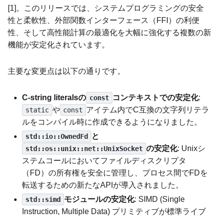
[1]。このリリースでは、システムプログラミングの安全
性と柔軟性、外部関数インターフェース（FFI）の利便
性、そして高性能計算の最適化を大幅に強化する複数の新
機能が安定化されています。
主要な変更点は以下の通りです。
C-string literalsの
コンテキストでの安定化
:
const
や
アイテム内でC互換の文字列リテラ
static
const
ルをコンパイル時に作成できるようになりました。
と
std::io::OwnedFd
の安定化
: Unixシ
std::os::unix::net::UnixSocket
ステムコールにおいてファイルディスクリプタ
（FD）の所有権を安全に管理し、プロセス間でFDを
転送するための新たなAPIが導入されました。
モジュールの安定化
: SIMD (Single
std::simd
Instruction, Multiple Data) プリミティブが標準ライブ