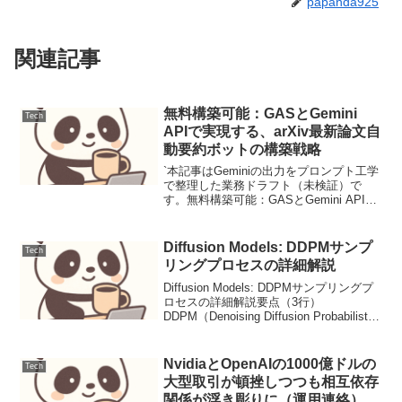
papanda925
関連記事
無料構築可能：GASとGemini
Tech
APIで実現する、arXiv最新論文自
動要約ボットの構築戦略
`本記事はGeminiの出力をプロンプト工学
で整理した業務ドラフト（未検証）で
す。無料構築可能：GASとGemini APIで
実現する、arXiv最新論文自動要約ボット
の構築戦略【要点サマリ】Google Apps
Script（GAS）と...
Diffusion Models: DDPMサンプ
Tech
リングプロセスの詳細解説
Diffusion Models: DDPMサンプリングプ
ロセスの詳細解説要点（3行）
DDPM（Denoising Diffusion Probabilistic
Models）は、ノイズから高品質なデータ
を生成する確率的生成モデルであり、...
NvidiaとOpenAIの1000億ドルの
Tech
大型取引が頓挫しつつも相互依存
関係が浮き彫りに（運用連絡）