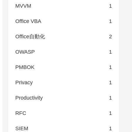
MVVM
1
Office VBA
1
Office自動化
2
OWASP
1
PMBOK
1
Privacy
1
Productivity
1
RFC
1
SIEM
1