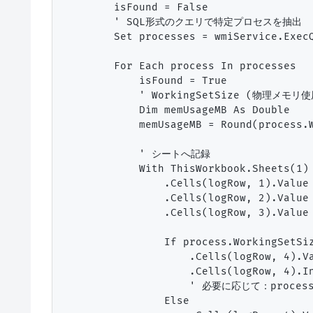
        isFound = False

        ' SQL形式のクエリで特定プロセスを抽出

        Set processes = wmiService.ExecQ
        For Each process In processes

            isFound = True

            ' WorkingSetSize (物理メモリ
            Dim memUsageMB As Double

            memUsageMB = Round(process.W
            ' シートへ記録

            With ThisWorkbook.Sheets(1)

                .Cells(logRow, 1).Value 
                .Cells(logRow, 2).Value 
                .Cells(logRow, 3).Value 
                If process.WorkingSetSiz
                    .Cells(logRow, 4)
                    .Cells(logRow, 4).In
                    ' 必要に応じて：process
                Else
