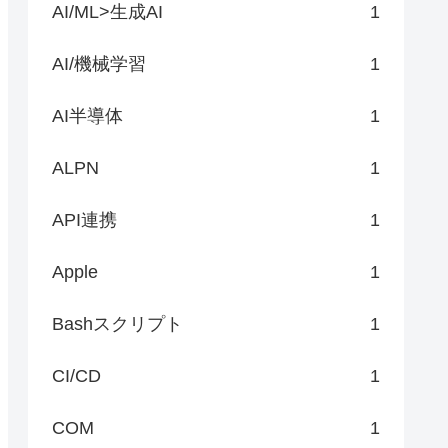
AI/ML>生成AI
1
AI/機械学習
1
AI半導体
1
ALPN
1
API連携
1
Apple
1
Bashスクリプト
1
CI/CD
1
COM
1