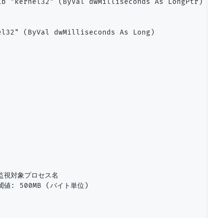
b "kernel32" (ByVal dwMilliseconds As LongPtr)

l32" (ByVal dwMilliseconds As Long)

 ' 監視対象プロセス名

' 閾値: 500MB (バイト単位)
