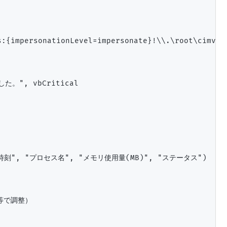
:{impersonationLevel=impersonate}!\\.\root\cimv2")
。", vbCritical

ay("時刻", "プロセス名", "メモリ使用量(MB)", "ステータス")

等で調整）
