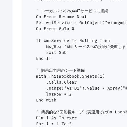
    ' ローカルマシンのWMIサービスに接続

    On Error Resume Next

    Set wmiService = GetObject("winmgmts
    On Error GoTo 0

    If wmiService Is Nothing Then

        MsgBox "WMIサービスへの接続に失敗しました
        Exit Sub

    End If

    ' 結果出力用のシート準備

    With ThisWorkbook.Sheets(1)

        .Cells.Clear

        .Range("A1:D1").Value = Arr
        logRow = 2

    End With

    ' 簡易的な3回監視ループ（実運用ではDo Loop
    Dim i As Integer

    For i = 1 To 3
