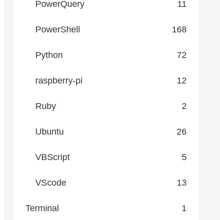
PowerQuery
11
& targetName & "'")

PowerShell
168
Python
72
raspberry-pi
12
Ruby
2
Ubuntu
26
VBScript
5
VScode
13
Terminal
1