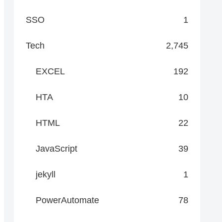
SSO
1


Tech
2,745
EXCEL
192
HTA
10
HTML
22
JavaScript
39
jekyll
1
PowerAutomate
78