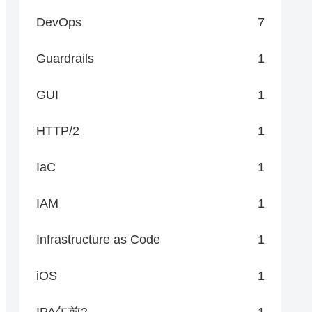
DevOps
7
Guardrails
1
GUI
1
HTTP/2
1
IaC
1
IAM
1
Infrastructure as Code
1
iOS
1
IPA午前2
1