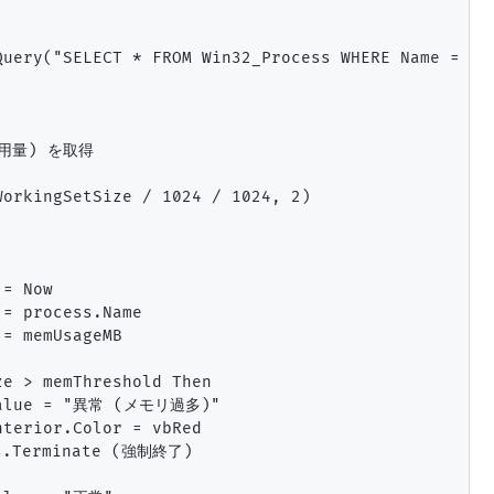
uery("SELECT * FROM Win32_Process WHERE Name = '" 
使用量) を取得

orkingSetSize / 1024 / 1024, 2)

= Now

= process.Name

= memUsageMB

e > memThreshold Then

.Value = "異常 (メモリ過多)"

terior.Color = vbRed

.Terminate (強制終了)
