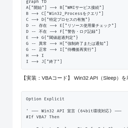
graph TD

A["開始"] --> B["WMIサービス接続"]

B --> C["Win32_Processをクエリ"]

C --> D{"特定プロセスの有無"}

D -- 存在 --> E["リソース使用量チェック"]

D -- 不在 --> F["警告・ログ記録"]

E --> G{"閾値超過判定"}

G -- 異常 --> H["強制終了または通知"]

G -- 正常 --> I["待機後再実行"]

H --> I

【実装：VBAコード】 Win32 API（Sle
Option Explicit

' --- Win32 API 宣言 (64bit環境対応) ---

#If VBA7 Then
