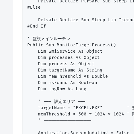
    Private Declare PtrSafe Sub Sleep Li
#Else

    Private Declare Sub Sleep Lib "kerne
#End If

' 監視メインルーチン

Public Sub MonitorTargetProcess()

    Dim wmiService As Object

    Dim processes As Object

    Dim process As Object

    Dim targetName As String

    Dim memThreshold As Double

    Dim isFound As Boolean

    Dim logRow As Long

    ' --- 設定エリア ---

    targetName = "EXCEL.EXE"        
    memThreshold = 500 * 1024 * 1024 
    ' ------------------

    Application.ScreenUpdating = False
