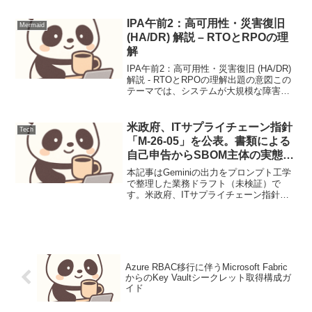
ソフトウェアサプライチェーン攻撃は、
開発プロセスや依存関係の脆弱性を悪用
IPA午前2：高可用性・災害復旧
Mermaid
し、正規のソフ...
(HA/DR) 解説 – RTOとRPOの理
解
IPA午前2：高可用性・災害復旧 (HA/DR)
解説 - RTOとRPOの理解出題の意図この
テーマでは、システムが大規模な障害や
災害に見舞われた際に、いかに迅速にサ
ービスを復旧させ、データの損失を最小
限に抑えるか、というビジネス継続性の
米政府、ITサプライチェーン指針
Tech
観...
「M-26-05」を公表。書類による
自己申告からSBOM主体の実態管
理へ転換
本記事はGeminiの出力をプロンプト工学
で整理した業務ドラフト（未検証）で
す。米政府、ITサプライチェーン指針
「M-26-05」を公表。書類による自己申告
からSBOM主体の実態管理へ転換米政府
はSBOM活用を軸とした新指針を公開し
ました。...
Azure RBAC移行に伴うMicrosoft Fabric
からのKey Vaultシークレット取得構成ガ
イド