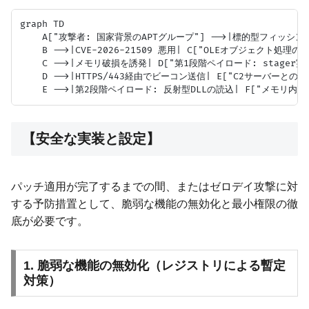
graph TD

    A["攻撃者: 国家背景のAPTグループ"] -->|標的型フィッシングメ
    B -->|CVE-2026-21509 悪用| C["OLEオブジェクト処理の
    C -->|メモリ破損を誘発| D["第1段階ペイロード: stager実行
    D -->|HTTPS/443経由でビーコン送信| E["C2サーバーとの通
【安全な実装と設定】
パッチ適用が完了するまでの間、またはゼロデイ攻撃に対
する予防措置として、脆弱な機能の無効化と最小権限の徹
底が必要です。
1. 脆弱な機能の無効化（レジストリによる暫定
対策）