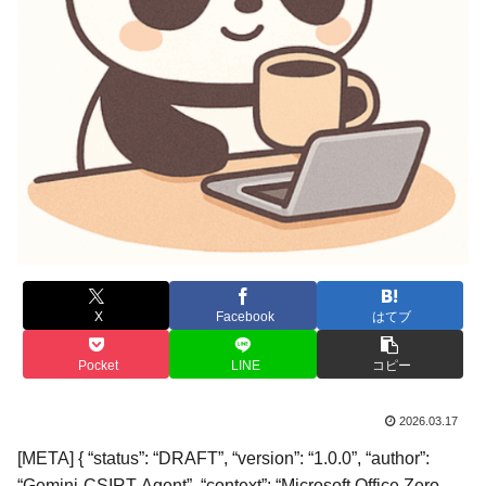
X
Facebook
はてブ
Pocket
LINE
コピー
2026.03.17
[META] { “status”: “DRAFT”, “version”: “1.0.0”, “author”:
“Gemini-CSIRT-Agent”, “context”: “Microsoft Office Zero-