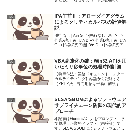
させる。「なぜそのコードが必要か」と
いう設計意図（Design Intent）を明文化
する。リスク管理（例外処理）を実装レ
ベルで提案する。本記事はGeminiの出力
IPA午前Ⅱ：アローダイアグラム
Tech
をプ...
によるクリティカルパスの計算解
説
|先行なし| A\n S -->|先行なし| B\n A -->|
作業A完了後| C\n B -->|作業B完了後| D\n
C -->|作業C完了後| D\n D -->|作業D完了
後| E\n E -->|作業E完了後| F\n end...
VBA高速化の鍵：Win32 APIを用
Tech
いたミリ秒単位の処理時間計測
【執筆作法：業務ドキュメント・テクニ
カルライティング】結論から記述する
（PREP法）専門用語は平易に解説する
か、文脈で補完するコードブロックは
「実務での再利用性」を最優先する曖昧
な表現を避け、具体的な数値や型を提示
SLSA/SBOMによるソフトウェア
Tech
する本記事はGeminiの...
サプライチェーン防御の現代的ア
プローチ
本記事はGeminiの出力をプロンプト工学
で整理した業務ドラフト（未検証）で
す。SLSA/SBOMによるソフトウェアサ
プライチェーン防御の現代的アプローチ