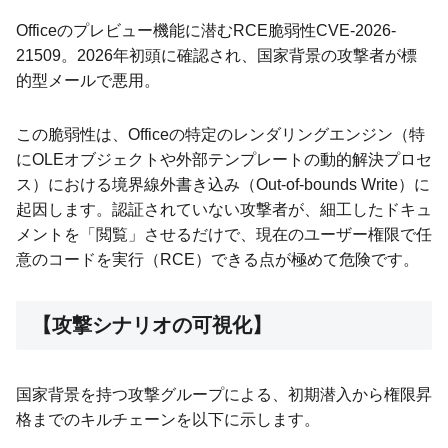
Officeのプレビュー機能に潜むRCE脆弱性CVE-2026-
21509。2026年初頭に確認され、国家背景の攻撃者が標
的型メールで悪用。
この脆弱性は、Officeの特定のレンダリングエンジン（特
にOLEオブジェクトや外部テンプレートの動的解決プロセ
ス）における境界線外書き込み（Out-of-bounds Write）に
起因します。認証されていない攻撃者が、細工したドキュ
メントを「閲覧」させるだけで、現在のユーザー権限で任
意のコードを実行（RCE）できる点が極めて危険です。
【攻撃シナリオの可視化】
国家背景を持つ攻撃グループによる、初期潜入から権限昇
格までのキルチェーンを以下に示します。