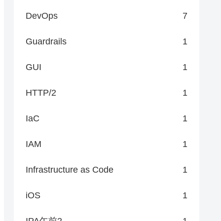
DevOps
7
Guardrails
1
GUI
1
HTTP/2
1
IaC
1
IAM
1
Infrastructure as Code
1
iOS
1
IPA午前2
1