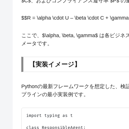
$C$、およびコンプライアンス遵守率 $P$ 
$$R = \alpha \cdot U – \beta \cdot C + \gamma
ここで、$\alpha, \beta, \gamma$ は
メータです。
【実装イメージ】
Pythonの最新フレームワークを想定した、検証
プラインの最小実装例です。
import typing as t

class ResponsibleAgent:
