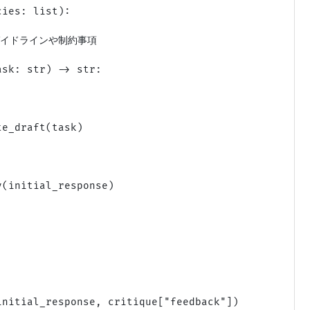
ies: list):

倫理ガイドラインや制約事項

sk: str) -> str:

e_draft(task)



(initial_response)

nitial_response, critique["feedback"])
