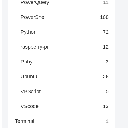
PowerQuery
11
PowerShell
168
Python
72
raspberry-pi
12
Ruby
2
Ubuntu
26
VBScript
5
VScode
13
Terminal
1