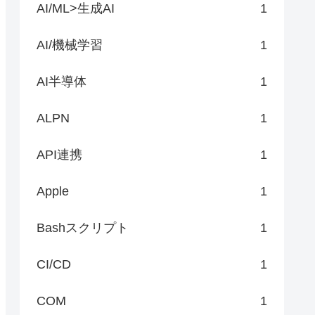
AI/ML>生成AI
1
AI/機械学習
1
AI半導体
1
ALPN
1
API連携
1
Apple
1
Bashスクリプト
1
CI/CD
1
COM
1