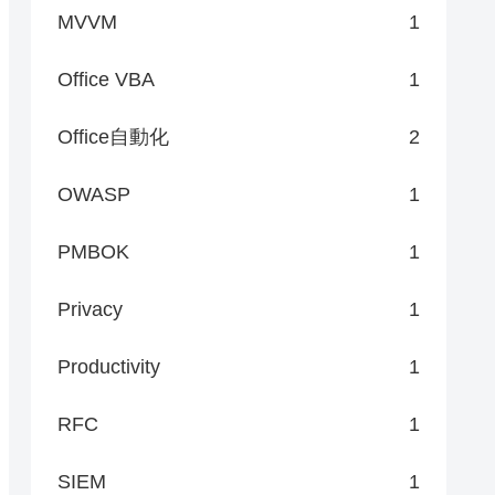
MVVM
1
Office VBA
1
Office自動化
2
OWASP
1
PMBOK
1
Privacy
1
Productivity
1
RFC
1
SIEM
1