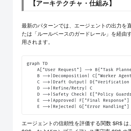
【アーキテクチャ・仕組み】
最新のパターンでは、エージェントの出力を
たは「ルールベースのガードレール」を経由する「双方
用されます。
graph TD

    A["User Request"] --> B{"Task Planne
    B -->|Decomposition| C["Worker Agent
    C -->|Draft Output| D{"Verification 
    D -->|Refine/Retry| C

    D -->|Safety Check| E["Policy Guardr
    E -->|Approved| F["Final Response"]

エージェントの信頼性を評価する関数 $R$ は