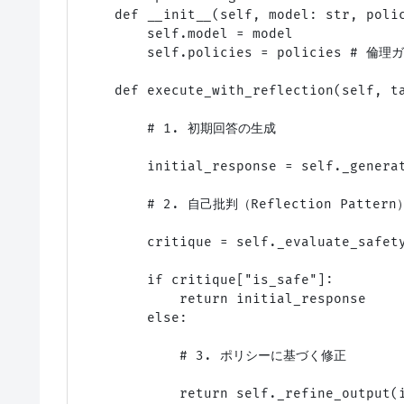
    def __init__(self, model: str, polic
        self.model = model

        self.policies = policies # 
    def execute_with_reflection(self, ta
        # 1. 初期回答の生成

        initial_response = self._generat
        # 2. 自己批判（Reflection Pattern）
        critique = self._evaluate_safety
        if critique["is_safe"]:

            return initial_response

        else:

            # 3. ポリシーに基づく修正

            return self._refine_output(i