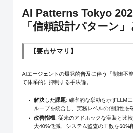
AI Patterns Tok
「信頼設計パターン」
【要点サマリ】
AIエージェントの爆発的普及に伴う「制御不
て体系的に抑制する手法論。
解決した課題
: 確率的な挙動を示すLL
ループを統合し、実務レベルの信頼性を
改善指標
: 従来のアドホックな実装と比
大40%低減、システム監査の工数を60%