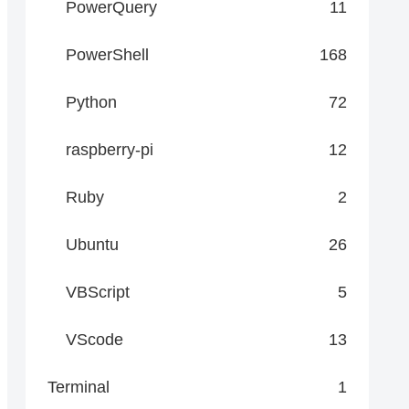
PowerQuery
11
PowerShell
168
Python
72
raspberry-pi
12
Ruby
2
Ubuntu
26
VBScript
5
VScode
13
Terminal
1