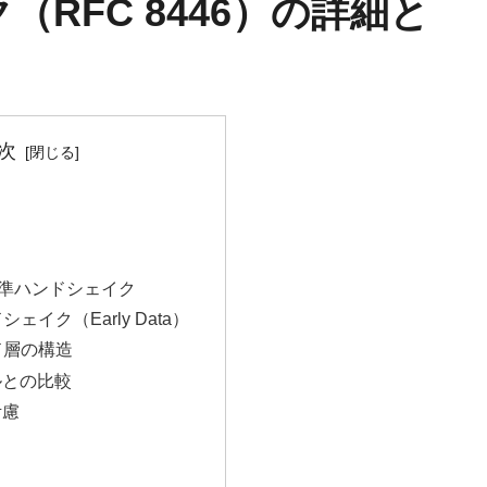
ク（RFC 8446）の詳細と
次
の標準ハンドシェイク
シェイク（Early Data）
ド層の構造
ルとの比較
考慮