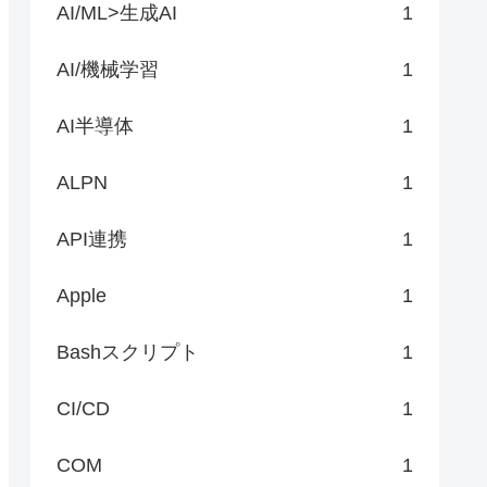
AI/ML>生成AI
1
AI/機械学習
1
AI半導体
1
ALPN
1
API連携
1
Apple
1
Bashスクリプト
1
CI/CD
1
COM
1