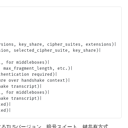
sions, key_share, cipher_suites, extensions)|

ion, selected_cipher_suite, key_share)|

, for middleboxes)|

 max_fragment_length, etc.)|

hentication required)|

re over handshake context)|

ake transcript)|

, for middleboxes)|

ake transcript)|

ed)|

するTLSバージョン、暗号スイート、鍵共有方式