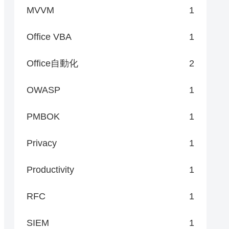
MVVM
1
Office VBA
1
Office自動化
2
OWASP
1
PMBOK
1
Privacy
1
Productivity
1
RFC
1
SIEM
1