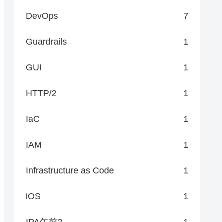
DevOps
7
Guardrails
1
GUI
1
HTTP/2
1
IaC
1
IAM
1
Infrastructure as Code
1
iOS
1
IPA午前2
1