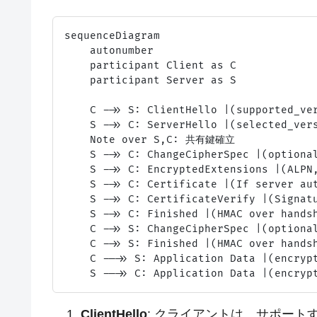
sequenceDiagram

    autonumber

    participant Client as C

    participant Server as S

    C ->> S: ClientHello |(supported_ver
    S ->> C: ServerHello |(selected_vers
    Note over S,C: 共有鍵確立

    S ->> C: ChangeCipherSpec |(optional
    S ->> C: EncryptedExtensions |(ALPN,
    S ->> C: Certificate |(If server aut
    S ->> C: CertificateVerify |(Signatu
    S ->> C: Finished |(HMAC over handsh
    C ->> S: ChangeCipherSpec |(optional
    C ->> S: Finished |(HMAC over handsh
    C -->> S: Application Data |(encrypt
ClientHello
: クライアントは、サポート