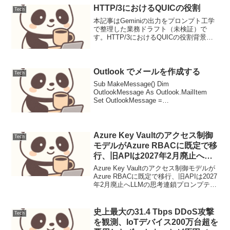
ファイルの管理やデータ連携は日常的...
HTTP/3におけるQUICの役割
Tech
本記事はGeminiの出力をプロンプト工学
で整理した業務ドラフト（未検証）で
す。HTTP/3におけるQUICの役割背景
Webトラフィックの増加と多様化に伴
い、従来のHTTP/1.1やHTTP/2（RFC
7540）が抱えるトランスポート層の...
Outlook でメールを作成する
Tech
Sub MakeMessage() Dim
OutlookMessage As Outlook.MailItem
Set OutlookMessage =
Application.CreateItem(olMailItem)
Outlook...
Azure Key Vaultのアクセス制御
Tech
モデルがAzure RBACに既定で移
行、旧APIは2027年2月廃止へ
（運用連絡）
Azure Key Vaultのアクセス制御モデルが
Azure RBACに既定で移行、旧APIは2027
年2月廃止へLLMの思考連鎖プロンプティ
ング設計と評価1. ユースケース定義本稿
では、顧客サポートにおけるFAQからの
問い合わせ対応を自...
史上最大の31.4 Tbps DDoS攻撃
Tech
を観測、IoTデバイス200万台超を