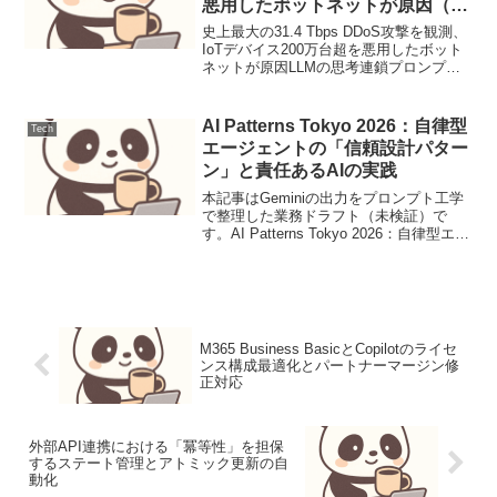
悪用したボットネットが原因（運
用連絡）
史上最大の31.4 Tbps DDoS攻撃を観測、
IoTデバイス200万台超を悪用したボット
ネットが原因LLMの思考連鎖プロンプテ
ィング設計と評価1. ユースケース定義本
稿では、顧客サポートにおけるFAQから
の問い合わせ対応を自動化するLL...
AI Patterns Tokyo 2026：自律型
Tech
エージェントの「信頼設計パター
ン」と責任あるAIの実践
本記事はGeminiの出力をプロンプト工学
で整理した業務ドラフト（未検証）で
す。AI Patterns Tokyo 2026：自律型エー
ジェントの「信頼設計パターン」と責任
あるAIの実践【要点サマリ】AIエージェ
ントの爆発的普及に伴う「制御...
M365 Business BasicとCopilotのライセ
ンス構成最適化とパートナーマージン修
正対応
外部API連携における「冪等性」を担保
するステート管理とアトミック更新の自
動化