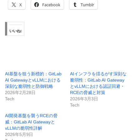
X
Facebook
Tumblr
いいね:
AI基盤を狙う新標的：GitLab
AIインフラを揺るがす深刻な
AI GatewayとvLLMにおける
脆弱性：GitLab AI Gateway
深刻な脆弱性と防御戦略
とvLLMにおける認証回避・
2026年2月28日
RCEの脅威と対策
Tech
2026年3月3日
Tech
AI開発基盤を襲うRCEの脅
威：GitLab AI Gatewayと
vLLMの脆弱性詳解
2026年5月9日