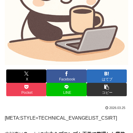
X
Facebook
はてブ
Pocket
LINE
コピー
2026.03.25
[META:STYLE=TECHNICAL_EVANGELIST_CSIRT]