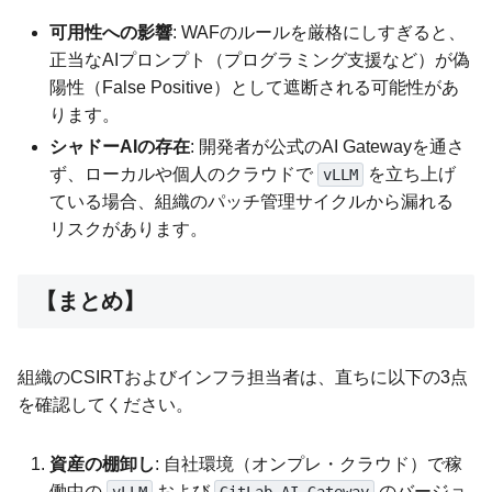
可用性への影響
: WAFのルールを厳格にしすぎると、
正当なAIプロンプト（プログラミング支援など）が偽
陽性（False Positive）として遮断される可能性があ
ります。
シャドーAIの存在
: 開発者が公式のAI Gatewayを通さ
ず、ローカルや個人のクラウドで
を立ち上げ
vLLM
ている場合、組織のパッチ管理サイクルから漏れる
リスクがあります。
【まとめ】
組織のCSIRTおよびインフラ担当者は、直ちに以下の3点
を確認してください。
資産の棚卸し
: 自社環境（オンプレ・クラウド）で稼
働中の
および
のバージョ
vLLM
GitLab AI Gateway