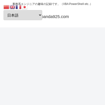
事務系エンジニアの趣味の記録です。（VBA PowerShell etc..）
papanda925.com