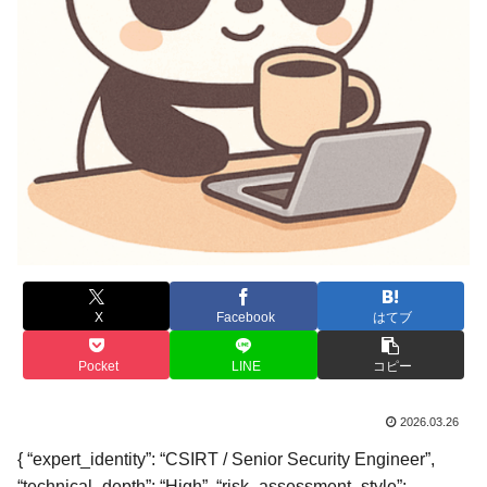
X
Facebook
はてブ
Pocket
LINE
コピー
2026.03.26
{ “expert_identity”: “CSIRT / Senior Security Engineer”,
“technical_depth”: “High”, “risk_assessment_style”: