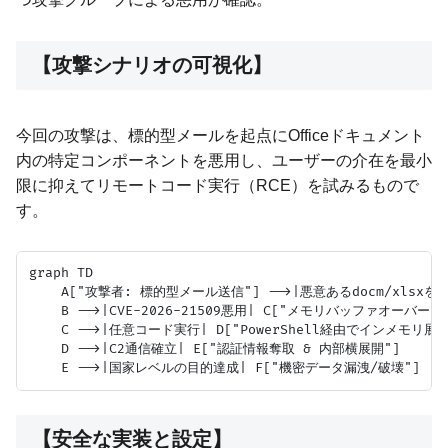
【攻撃シナリオの可視化】
今回の攻撃は、標的型メールを起点にOfficeドキュメント
内の特定コンポーネントを悪用し、ユーザーの介在を最小
限に抑えてリモートコード実行（RCE）を試みるもので
す。
graph TD

    A["攻撃者: 標的型メール送信"] -->|悪意あるdocm/xlsxを
    B -->|CVE-2026-21509悪用| C["メモリバッファオーバーフ
    C -->|任意コード実行| D["PowerShell経由でインメモリ展開"
    D -->|C2通信確立| E["認証情報奪取 & 内部横展開"]

【安全な実装と設定】