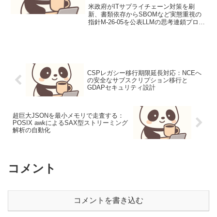
（運用連絡）
米政府がITサプライチェーン対策を刷
新、書類依存からSBOMなど実態重視の
指針M-26-05を公表LLMの思考連鎖プロン
プティング設計と評価1. ユースケース定
義本稿では、顧客サポートにおけるFAQ
からの問い合わせ対応を自動化するLLM
プロ...
CSPレガシー移行期限延長対応：NCEへ
の安全なサブスクリプション移行と
GDAPセキュリティ設計
超巨大JSONを最小メモリで走査する：
POSIX awkによるSAX型ストリーミング
解析の自動化
コメント
コメントを書き込む