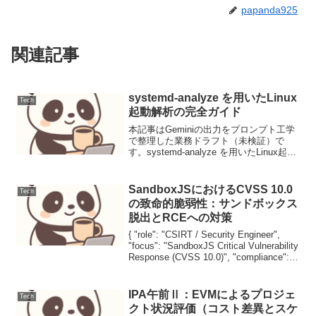
papanda925
関連記事
systemd-analyze を用いたLinux
Tech
起動解析の完全ガイド
本記事はGeminiの出力をプロンプト工学
で整理した業務ドラフト（未検証）で
す。systemd-analyze を用いたLinux起動
解析の完全ガイドLinuxシステム起動時間
の最適化は、DevOpsエンジニアにとって
重要な課題の一つです。...
SandboxJSにおけるCVSS 10.0
Tech
の致命的脆弱性：サンドボックス
脱出とRCEへの対策
{ "role": "CSIRT / Security Engineer",
"focus": "SandboxJS Critical Vulnerability
Response (CVSS 10.0)", "compliance":
,...
IPA午前Ⅱ：EVMによるプロジェ
Tech
クト状況評価（コスト差異とスケ