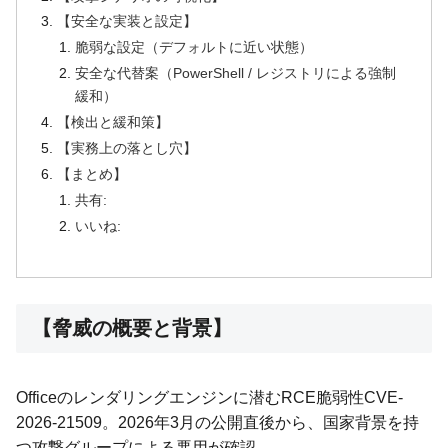
【安全な実装と設定】
脆弱な設定（デフォルトに近い状態）
安全な代替案（PowerShell / レジストリによる強制
緩和）
【検出と緩和策】
【実務上の落とし穴】
【まとめ】
共有:
いいね:
【脅威の概要と背景】
Officeのレンダリングエンジンに潜むRCE脆弱性CVE-
2026-21509。2026年3月の公開直後から、国家背景を持
つ攻撃グループによる悪用が確認。