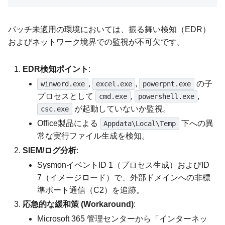
パッチ未適用の環境においては、振る舞い検知（EDR）
およびネットワーク境界での監視が不可欠です。
EDR検知ポイント
:
,
,
の子
winword.exe
excel.exe
powerpnt.exe
プロセスとして
,
,
cmd.exe
powershell.exe
が起動していないか監視。
csc.exe
Office製品による
下への異
Appdata\Local\Temp
常な実行ファイル生成を検知。
SIEM/ログ分析
:
SysmonイベントID 1（プロセス生成）およびID
7（イメージロード）で、外部ドメインへの非標
準ポート通信（C2）を追跡。
応急的な緩和策 (Workaround)
:
Microsoft 365 管理センターから「インターネッ