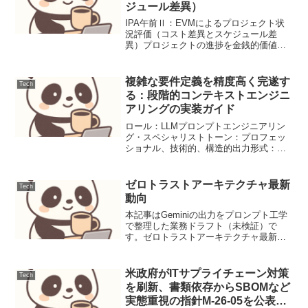
ジュール差異）
IPA午前Ⅱ：EVMによるプロジェクト状
況評価（コスト差異とスケジュール差
異）プロジェクトの進捗を金銭的価値で
測定し、コスト差異とスケジュール差異
を計算し現状を評価する。本記事は
Geminiの出力をプロンプト工学で整理し
複雑な要件定義を精度高く完遂す
Tech
た業務ドラフト（未検...
る：段階的コンテキストエンジニ
アリングの実装ガイド
ロール：LLMプロンプトエンジニアリン
グ・スペシャリストトーン：プロフェッ
ショナル、技術的、構造的出力形式：
Markdown（Mermaid、テーブル、コード
ブロックを多用）目的：コンテキストエ
ンジニアリングによる複雑な要件分割の
ゼロトラストアーキテクチャ最新
Tech
最適化本記...
動向
本記事はGeminiの出力をプロンプト工学
で整理した業務ドラフト（未検証）で
す。ゼロトラストアーキテクチャ最新動
向2020年代に入り、サイバー攻撃の高度
化とクラウド利用の拡大に伴い、セキュ
リティのパラダイムは従来の境界防御か
米政府がITサプライチェーン対策
Tech
ら「ゼロトラスト...
を刷新、書類依存からSBOMなど
実態重視の指針M-26-05を公表