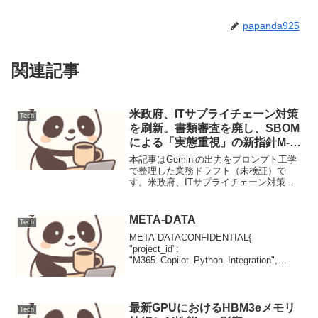
papanda925
関連記事
米政府、ITサプライチェーン対策
Tech
を刷新。書類審査を廃し、SBOM
による「実態重視」の新指針M-
26-05を公表
本記事はGeminiの出力をプロンプト工学
で整理した業務ドラフト（未検証）で
す。米政府、ITサプライチェーン対策を
刷新。書類審査を廃し、SBOMによる
「実態重視」の新指針M-26-05を公表米政
府はITサプライチェーンの安全確保に向
META-DATA
Tech
け、形骸...
META-DATACONFIDENTIAL{
"project_id":
"M365_Copilot_Python_Integration",
"version": "1.0.0", "status": "Draft",
"classifi...
最新GPUにおけるHBM3eメモリ
Tech