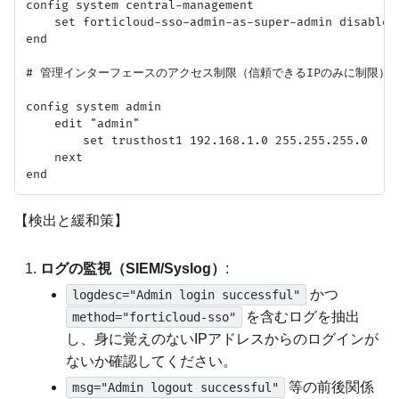
config system central-management

    set forticloud-sso-admin-as-super-admin disable

end

# 管理インターフェースのアクセス制限（信頼できるIPのみに制限）

config system admin

    edit "admin"

        set trusthost1 192.168.1.0 255.255.255.0

    next

【検出と緩和策】
ログの監視（SIEM/Syslog）
:
かつ
logdesc="Admin login successful"
を含むログを抽出
method="forticloud-sso"
し、身に覚えのないIPアドレスからのログインが
ないか確認してください。
等の前後関係
msg="Admin logout successful"