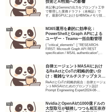
技術とAI性能への影響
本記事はGeminiの出力をプロンプト工学
で整理した業務ドラフト（未検証）で
す。最新GPUにおけるHBM3eメモリ技術
とAI性能への影響ニュース要点高帯域幅
メモリ（HBM）の最新規格であるHBM3e
が、NVIDIAの最新AI向けGPUに採用...
M365運用を劇的に効率化：
Tech
PowerShellとGraph APIによる
ユーザー・Teams一括自動管理
{ "critical_elements": [ "RESEARCH-
FIRST: Microsoft Graph API REST
specification / MSAL authentication",
"PLAN: Parallel...
自律エージェントMASAIにおけ
Tech
るReActとCoTの戦略的使い分
け：複雑なマルチステップタスク
を完遂させる最適プロンプト設計
ReActとCoTの戦略的統合：自律エージェ
ントMASAIのためのプロンプト設計
Prompt Engineering Expert2024-08-
15LLM, PromptEngineering, ReAct, CoT,
Agent, Ge...
NvidiaとOpenAIの1000億ドルの
Tech
大型取引が頓挫しつつも相互依存