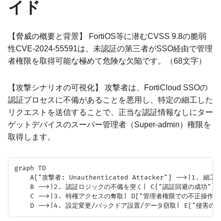
イド
【脅威の概要と背景】 FortiOS等に潜むCVSS 9.8の脆弱
性CVE-2024-55591は、未認証の第三者がSSO経由で管理
者権限を取得可能な極めて危険な欠陥です。（68文字）
【攻撃シナリオの可視化】 攻撃者は、FortiCloud SSOの
認証プロセスに不備があることを悪用し、特定の細工した
リクエストを送信することで、正当な認証情報なしにター
ゲットデバイスのスーパー管理者（Super-admin）権限を
取得します。
graph TD

    A["攻撃者: Unauthenticated Attacker"] -->|1. 
    B -->|2. 認証ロジックの不備を突く| C{"認証回避の成功"}

    C -->|3. 特権アクセスの奪取| D["管理者権限での不正操作"]