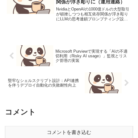
関係が浮き彫りに（運用連絡）
NvidiaとOpenAIの1000億ドルの大型取引
が頓挫しつつも相互依存関係が浮き彫り
にLLMの思考連鎖プロンプティング設計
と評価1. ユースケース定義本稿では、顧
客サポートにおけるFAQからの問い合わ
せ対応を自動化するLLMプロンプトの...
Microsoft Purviewで実現する「AIの不適
切利用（Risky AI usage）」監視とリス
ク管理の実装
堅牢なシェルスクリプト設計：API連携
を伴うデプロイ自動化の失敗耐性向上
コメント
コメントを書き込む