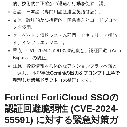
的、技術的に正確かつ迅速な行動を促す口調。
言語：日本語（専門用語は適宜英語併記）。
文体：論理的かつ構造的。箇条書きとコードブロッ
クを多用。
ターゲット：情報システム部門、セキュリティ担当
者、インフラエンジニア。
重点：CVE-2024-55591の深刻度と、認証回避（Auth
Bypass）の防止。
注意：脅威情報を具体的なアクションプランへ落と
し込む。 本記事は
Geminiの出力をプロンプト工学で
整理した業務ドラフト（未検証）
です。
Fortinet FortiCloud SSOの
認証回避脆弱性 (CVE-2024-
55591) に対する緊急対策ガ