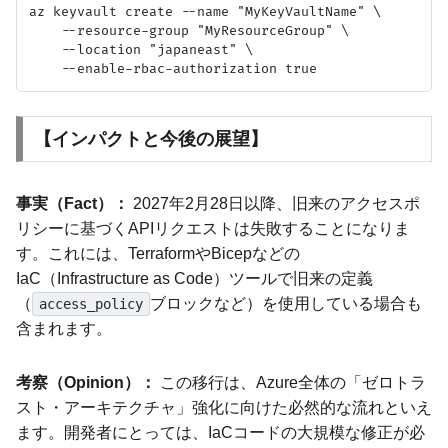
az keyvault create --name "MyKeyVaultName" \

    --resource-group "MyResourceGroup" \

    --location "japaneast" \

【インパクトと今後の展望】
事実（Fact）：
2027年2月28日以降、旧来のアクセスポ
リシーに基づくAPIリクエストは失敗することになりま
す。これには、TerraformやBicepなどの
IaC（Infrastructure as Code）ツールで旧来の定義
（
ブロックなど）を使用している場合も
access_policy
含まれます。
考察（Opinion）：
この移行は、Azure全体の「ゼロトラ
スト・アーキテクチャ」強化に向けた必然的な流れといえ
ます。開発者にとっては、IaCコードの大規模な修正が必