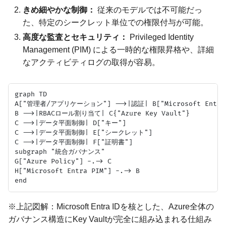
きめ細やかな制御：
従来のモデルでは不可能だっ
た、特定のシークレット単位での権限付与が可能。
高度な監査とセキュリティ：
Privileged Identity
Management (PIM) による一時的な権限昇格や、詳細
なアクティビティログの取得が容易。
graph TD

A["管理者/アプリケーション"] -->|認証| B["Microsoft Entra 
B -->|RBACロール割り当て| C{"Azure Key Vault"}

C -->|データ平面制御| D["キー"]

C -->|データ平面制御| E["シークレット"]

C -->|データ平面制御| F["証明書"]

subgraph "統合ガバナンス"

G["Azure Policy"] -.-> C

H["Microsoft Entra PIM"] -.-> B

※上記図解：Microsoft Entra IDを核とした、Azure全体の
ガバナンス構造にKey Vaultが完全に組み込まれる仕組み