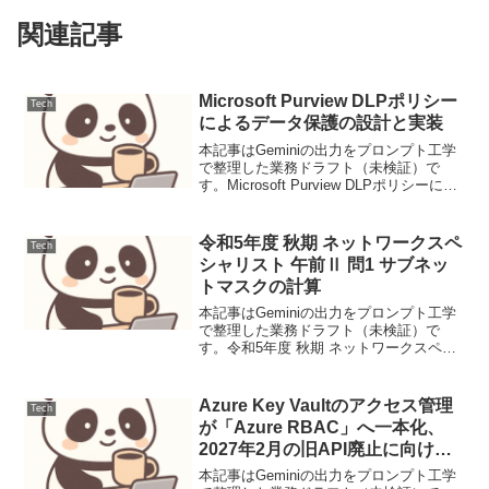
関連記事
Microsoft Purview DLPポリシー
Tech
によるデータ保護の設計と実装
本記事はGeminiの出力をプロンプト工学
で整理した業務ドラフト（未検証）で
す。Microsoft Purview DLPポリシーによ
るデータ保護の設計と実装今日のデジタ
ル環境において、データ漏洩は組織にと
って重大なリスクとなります。Mic...
令和5年度 秋期 ネットワークスペ
Tech
シャリスト 午前Ⅱ 問1 サブネッ
トマスクの計算
本記事はGeminiの出力をプロンプト工学
で整理した業務ドラフト（未検証）で
す。令和5年度 秋期 ネットワークスペシ
ャリスト 午前Ⅱ 問1 サブネットマスクの
計算本問はCIDR表記から有効なホストア
ドレス数を算出する基本計算を問う。ネ
Azure Key Vaultのアクセス管理
Tech
ットワ...
が「Azure RBAC」へ一本化、
2027年2月の旧API廃止に向けた
移行が加速
本記事はGeminiの出力をプロンプト工学