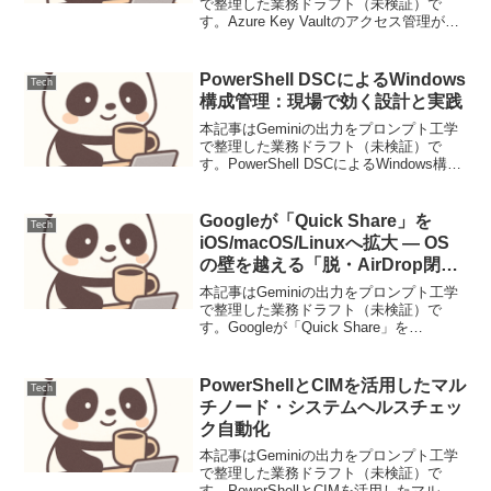
で整理した業務ドラフト（未検証）で
す。Azure Key Vaultのアクセス管理が
「Azure RBAC」へ一本化、2027年2月の
旧API廃止に向けた移行が加速Microsoft
はKey Vau...
PowerShell DSCによるWindows
Tech
構成管理：現場で効く設計と実践
本記事はGeminiの出力をプロンプト工学
で整理した業務ドラフト（未検証）で
す。PowerShell DSCによるWindows構成
管理：現場で効く設計と実践導入
Windows環境におけるサーバーやクライ
アントの構成管理は、システムの安定
Googleが「Quick Share」を
Tech
性...
iOS/macOS/Linuxへ拡大 ― OS
の壁を越える「脱・AirDrop閉鎖
経済」の衝撃
本記事はGeminiの出力をプロンプト工学
で整理した業務ドラフト（未検証）で
す。Googleが「Quick Share」を
iOS/macOS/Linuxへ拡大 ― OSの壁を越
える「脱・AirDrop閉鎖経済」の衝撃
Android、iOS、...
PowerShellとCIMを活用したマル
Tech
チノード・システムヘルスチェッ
ク自動化
本記事はGeminiの出力をプロンプト工学
で整理した業務ドラフト（未検証）で
す。PowerShellとCIMを活用したマルチ