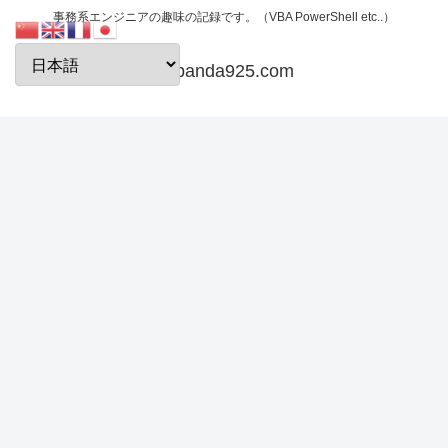
事務系エンジニアの趣味の記録です。（VBA PowerShell etc..）
papanda925.com