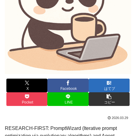
X
Facebook
はてブ
Pocket
LINE
コピー
2026.03.29
RESEARCH-FIRST: PromptWizard (Iterative prompt
optimization via evolutionary algorithms) and Agent