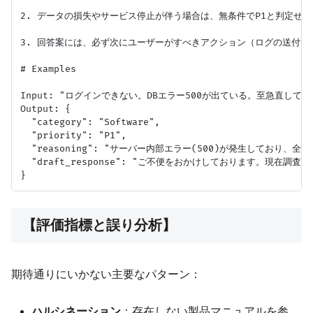
2. データの損失やサービス停止が伴う場合は、無条件でP1と判定せよ。
3. 回答案には、必ず次にユーザーがすべきアクション（ログの送付等）
# Examples

Input: "ログインできない。DBエラー500が出ている。至急直して。"
Output: {

  "category": "Software",

  "priority": "P1",

  "reasoning": "サーバー内部エラー(500)が発生しており、
  "draft_response": "ご不便をおかけしております。現在
【評価指標と誤り分析】
期待通りにいかない主要なパターン：
ハルシネーション
：存在しない製品マニュアルを参