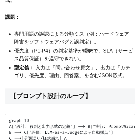
成。
課題：
専門用語の誤認による分類ミス（例：ハードウェア
障害をソフトウェアバグと誤判定）。
優先度（P1-P4）の判定基準が曖昧で、SLA（サービ
ス品質保証）を遵守できない。
型定義：
入力は「問い合わせ原文」、出力は「カテ
ゴリ、優先度、理由、回答案」を含むJSON形式。
【プロンプト設計のループ】
graph TD

A["設計: 役割と出力形式の定義"] --> B["実行: PromptWizard/
B --> C["評価: LLM-as-a-Judgeによる自動採点"]

C -->|分類誤り/様式崩れ| A
