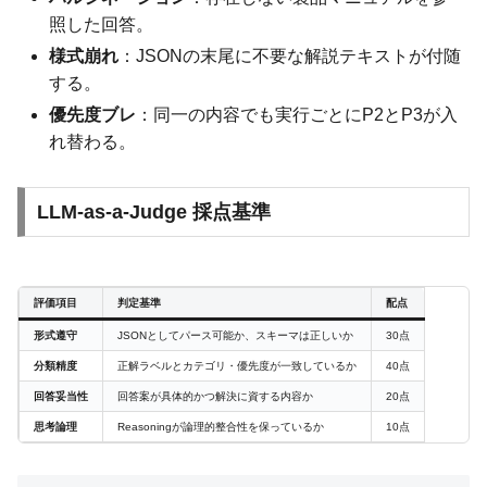
照した回答。
様式崩れ
：JSONの末尾に不要な解説テキストが付随
する。
優先度ブレ
：同一の内容でも実行ごとにP2とP3が入
れ替わる。
LLM-as-a-Judge 採点基準
評価項目
判定基準
配点
形式遵守
JSONとしてパース可能か、スキーマは正しいか
30点
分類精度
正解ラベルとカテゴリ・優先度が一致しているか
40点
回答妥当性
回答案が具体的かつ解決に資する内容か
20点
思考論理
Reasoningが論理的整合性を保っているか
10点