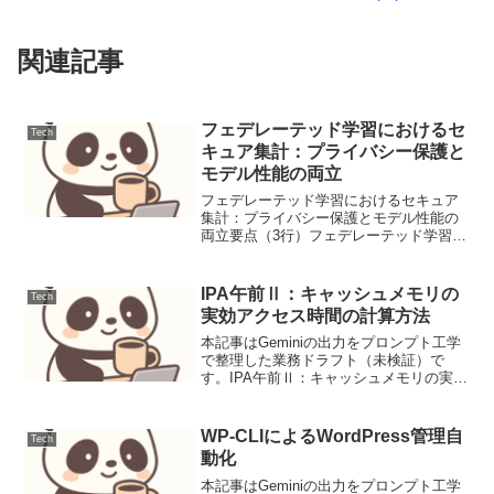
関連記事
フェデレーテッド学習におけるセ
Tech
キュア集計：プライバシー保護と
モデル性能の両立
フェデレーテッド学習におけるセキュア
集計：プライバシー保護とモデル性能の
両立要点（3行）フェデレーテッド学習に
おけるセキュア集計は、データプライバ
シーを保護しつつ、分散したクライアン
トからのモデル更新を安全に集約するこ
IPA午前Ⅱ：キャッシュメモリの
Tech
とで、モデル性能を向上...
実効アクセス時間の計算方法
本記事はGeminiの出力をプロンプト工学
で整理した業務ドラフト（未検証）で
す。IPA午前Ⅱ：キャッシュメモリの実効
アクセス時間の計算方法キャッシュヒッ
ト率と各メモリのアクセス時間から、
CPUがメモリへアクセスする際の平均的
WP-CLIによるWordPress管理自
Tech
な時間を算出する...
動化
本記事はGeminiの出力をプロンプト工学