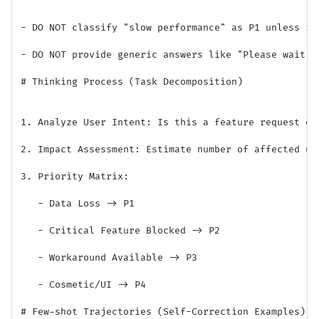
- DO NOT classify "slow performance" as P1 unless it 
- DO NOT provide generic answers like "Please wait". 
# Thinking Process (Task Decomposition)

1. Analyze User Intent: Is this a feature request or 
2. Impact Assessment: Estimate number of affected use
3. Priority Matrix: 

   - Data Loss -> P1

   - Critical Feature Blocked -> P2

   - Workaround Available -> P3

   - Cosmetic/UI -> P4

# Few-shot Trajectories (Self-Correction Examples)
