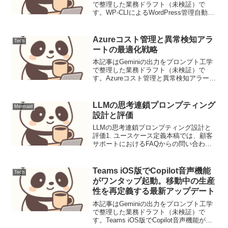
で整理した業務ドラフト（未検証）で
す。WP-CLIによるWordPress管理自動化
WordPressの運用において、コア、プラ
グイン、テーマの更新、データベースの
最適化といった日常的な管理作業は多...
Azureコスト管理と異常検知アラ
Tech
ートの最適化戦略
本記事はGeminiの出力をプロンプト工学
で整理した業務ドラフト（未検証）で
す。Azureコスト管理と異常検知アラート
の最適化戦略Azure環境におけるコスト管
理と異常検知アラートの最適化は、予期
せぬ支出を防ぎ、クラウドサービス利用
LLMの思考連鎖プロンプティング
Mermaid
の効率を...
設計と評価
LLMの思考連鎖プロンプティング設計と
評価1. ユースケース定義本稿では、顧客
サポートにおけるFAQからの問い合わせ
対応を自動化するLLMプロンプトの設計
と評価に焦点を当てます。特に、単に回
答を提示するだけでなく、なぜその回答
Teams iOS版でCopilot音声機能
Tech
に至ったのかの...
がワンタップ起動。移動中の生産
性を再定義する最新アップデート
本記事はGeminiの出力をプロンプト工学
で整理した業務ドラフト（未検証）で
す。Teams iOS版でCopilot音声機能がワ