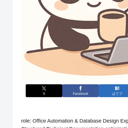
X
Facebook
はてブ
role: Office Automation & Database Design Exper