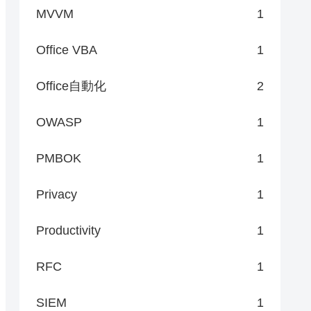
MVVM
1
Office VBA
1
Office自動化
2
OWASP
1
PMBOK
1
Privacy
1
Productivity
1
RFC
1
SIEM
1