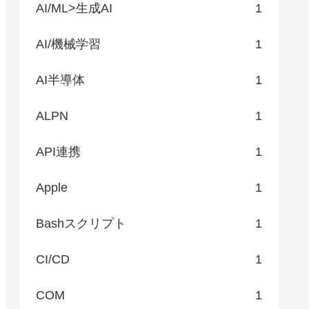
AI/ML>生成AI
1
AI/機械学習
1
AI半導体
1
ALPN
1
API連携
1
Apple
1
Bashスクリプト
1
CI/CD
1
COM
1