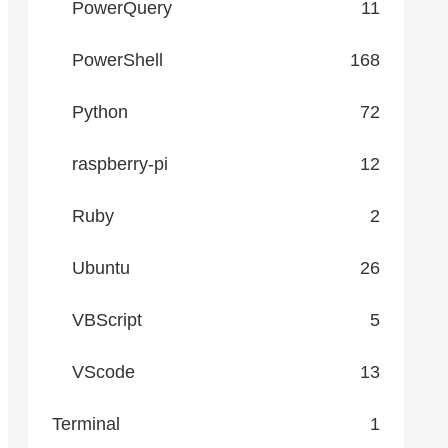
PowerQuery
11
PowerShell
168
Python
72
raspberry-pi
12
Ruby
2
Ubuntu
26
VBScript
5
VScode
13
Terminal
1