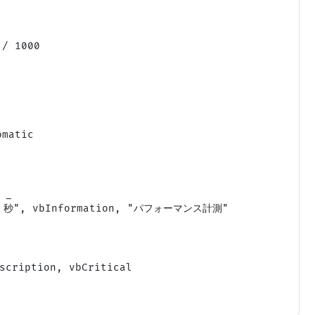
/ 1000

matic

_

" 秒", vbInformation, "パフォーマンス計測"

ription, vbCritical
