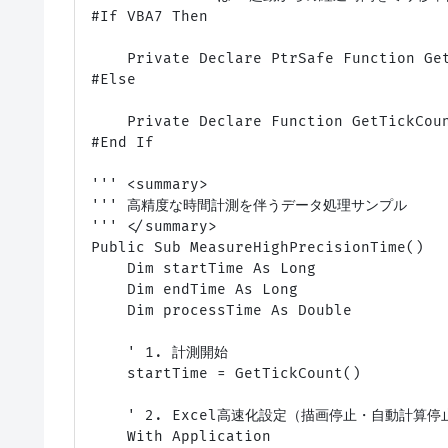
#If VBA7 Then

    Private Declare PtrSafe Function Get
#Else

    Private Declare Function GetTickCoun
#End If

''' <summary>

''' 高精度な時間計測を伴うデータ処理サンプル

''' </summary>

Public Sub MeasureHighPrecisionTime()

    Dim startTime As Long

    Dim endTime As Long

    Dim processTime As Double

    ' 1. 計測開始

    startTime = GetTickCount()

    ' 2. Excel高速化設定（描画停止・自動計算停止
    With Application
