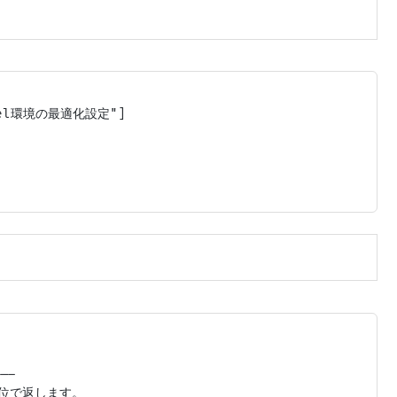
cel環境の最適化設定"]

--

単位で返します。
