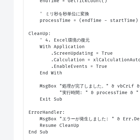
    endTime = GetTickCount()

    ' ミリ秒を秒単位に変換

    processTime = (endTime - startTime) 
CleanUp:

    ' 4. Excel環境の復元

    With Application

        .ScreenUpdating = True

        .Calculation = xlCalculationAuto
        .EnableEvents = True

    End With

    MsgBox "処理が完了しました。" & vbCrLf & 
           "実行時間: " & processTime & 
    Exit Sub

ErrorHandler:

    MsgBox "エラーが発生しました: " & Err.Desc
    Resume CleanUp
