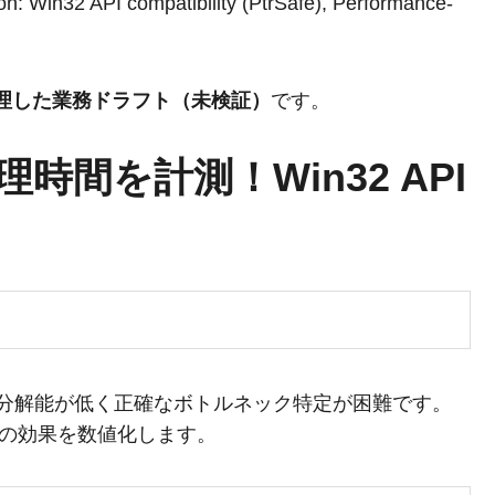
on: Win32 API compatibility (PtrSafe), Performance-
整理した業務ドラフト（未検証）
です。
時間を計測！Win32 API
では分解能が低く正確なボトルネック特定が困難です。
改善の効果を数値化します。