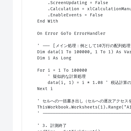
        .ScreenUpdating = False

        .Calculation = xlCalculationManu
        .EnableEvents = False

    End With

    On Error GoTo ErrorHandler

    ' --- [メイン処理：例として10万行の配列処理] 
    Dim data(1 To 100000, 1 To 1) As Var
    Dim i As Long

    For i = 1 To 100000

        ' 疑似的な計算処理

        data(i, 1) = i * 1.08 ' 税込計算の
    Next i

    ' セルへの一括書き出し（セルへの逐次アクセスを
    ThisWorkbook.Worksheets(1).Range("A1
    ' ----------------------------------
    ' 3. 計測終了
