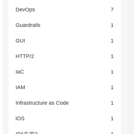
DevOps
7
Guardrails
1
GUI
1
HTTP/2
1
IaC
1
IAM
1
Infrastructure as Code
1
iOS
1
IPA午前2
1