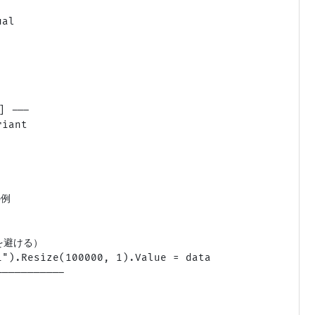
al

---

iant

例

避ける）

").Resize(100000, 1).Value = data

----------
