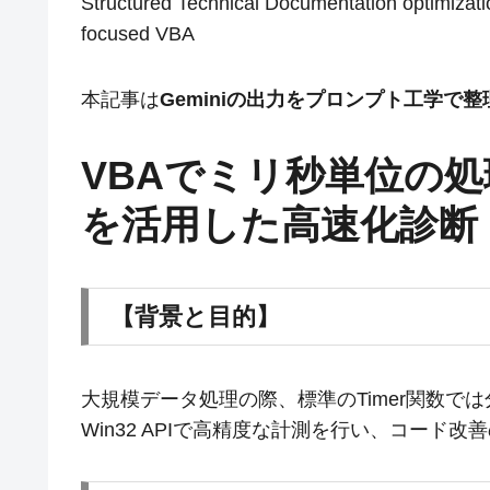
Structured Technical Documentation optimizati
focused VBA
本記事は
Geminiの出力をプロンプト工学で
VBAでミリ秒単位の処理
を活用した高速化診断
【背景と目的】
大規模データ処理の際、標準のTimer関数
Win32 APIで高精度な計測を行い、コード