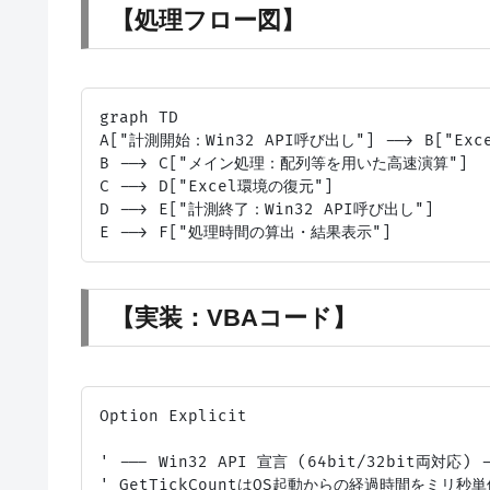
【処理フロー図】
graph TD

A["計測開始：Win32 API呼び出し"] --> B["Ex
B --> C["メイン処理：配列等を用いた高速演算"]

C --> D["Excel環境の復元"]

D --> E["計測終了：Win32 API呼び出し"]

【実装：VBAコード】
Option Explicit

' --- Win32 API 宣言 (64bit/32bit両対応) -
' GetTickCountはOS起動からの経過時間をミリ秒