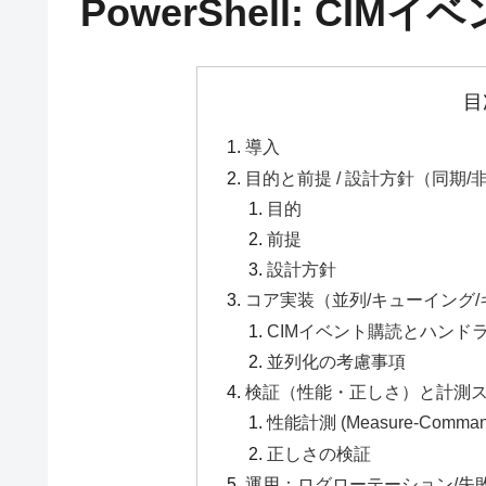
PowerShell: C
目
導入
目的と前提 / 設計方針（同期
目的
前提
設計方針
コア実装（並列/キューイング
CIMイベント購読とハンド
並列化の考慮事項
検証（性能・正しさ）と計測
性能計測 (Measure-Comman
正しさの検証
運用：ログローテーション/失