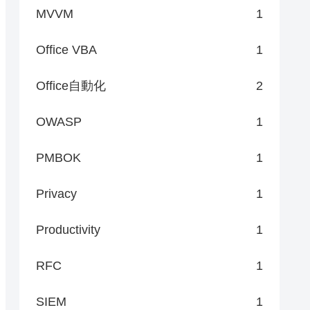
MVVM
1
Office VBA
1
Office自動化
2
OWASP
1
PMBOK
1
Privacy
1
Productivity
1
RFC
1
SIEM
1