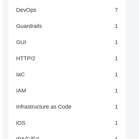
DevOps
7
Guardrails
1
GUI
1
HTTP/2
1
IaC
1
IAM
1
Infrastructure as Code
1
iOS
1
IPA午前2
1