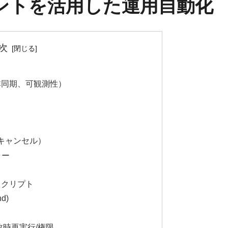
IMイベントを活用した運用自動化
次
/非同期、可観測性）
/キャンセル）
ラー
スクリプト
d)
敗時再実行/権限