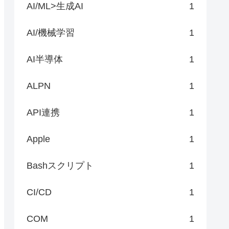
AI/ML>生成AI
1
AI/機械学習
1
AI半導体
1
ALPN
1
API連携
1
Apple
1
Bashスクリプト
1
CI/CD
1
COM
1