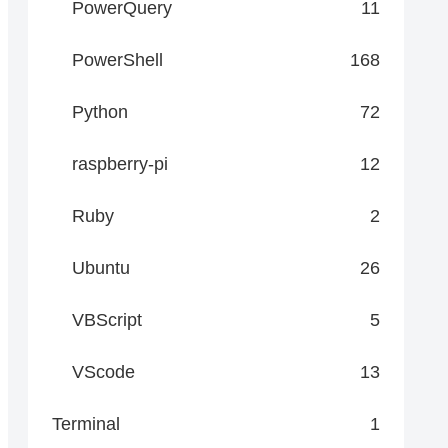
PowerQuery
11
PowerShell
168
Python
72
raspberry-pi
12
Ruby
2
Ubuntu
26
VBScript
5
VScode
13
Terminal
1