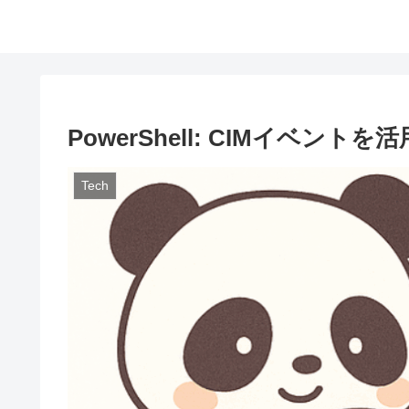
PowerShell: CIMイベン
Tech