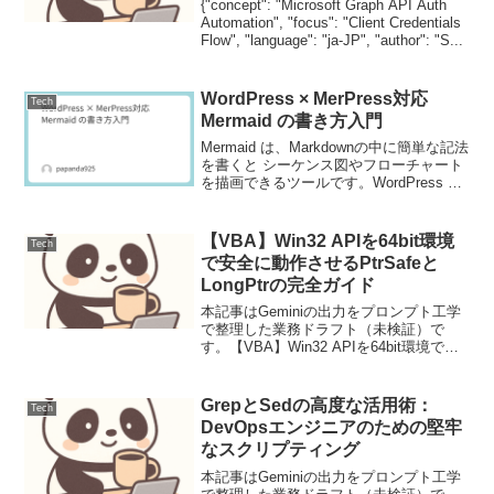
{"concept": "Microsoft Graph API Auth
Automation", "focus": "Client Credentials
Flow", "language": "ja-JP", "author": "S...
WordPress × MerPress対応
Tech
Mermaid の書き方入門
Mermaid は、Markdownの中に簡単な記法
を書くと シーケンス図やフローチャート
を描画できるツールです。WordPress で
は「MerPress」などのプラグインを導入
すれば、そのまま可視化できます。本記
事では、基本の文法とサン...
【VBA】Win32 APIを64bit環境
Tech
で安全に動作させるPtrSafeと
LongPtrの完全ガイド
本記事はGeminiの出力をプロンプト工学
で整理した業務ドラフト（未検証）で
す。【VBA】Win32 APIを64bit環境で安
全に動作させるPtrSafeとLongPtrの完全
ガイド【背景と目的】Officeの64bit化に
伴い、従来のW...
GrepとSedの高度な活用術：
Tech
DevOpsエンジニアのための堅牢
なスクリプティング
本記事はGeminiの出力をプロンプト工学