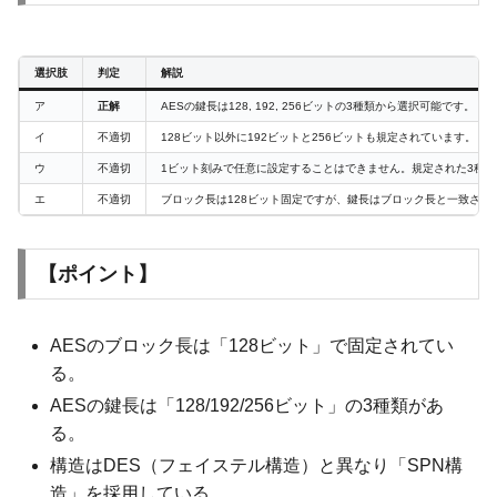
選択肢
判定
解説
ア
正解
AESの鍵長は128, 192, 256ビットの3種類から選択可能です。
イ
不適切
128ビット以外に192ビットと256ビットも規定されています。
ウ
不適切
1ビット刻みで任意に設定することはできません。規定された3種
エ
不適切
ブロック長は128ビット固定ですが、鍵長はブロック長と一致させ
【ポイント】
AESのブロック長は「128ビット」で固定されてい
る。
AESの鍵長は「128/192/256ビット」の3種類があ
る。
構造はDES（フェイステル構造）と異なり「SPN構
造」を採用している。