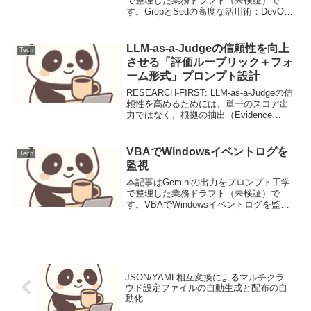
で整理した業務ドラフト（未検証）で
す。GrepとSedの高度な活用術：DevOps
エンジニアのための堅牢なスクリプティ
ング要件と前提本記事は、DevOpsエンジ
ニアが日々の運用で直面する課題を解決
LLM-as-a-Judgeの信頼性を向上
Tech
す...
させる「評価ルーブリック＋フォ
ーム形式」プロンプト設計
RESEARCH-FIRST: LLM-as-a-Judgeの信
頼性を高めるためには、単一のスコア出
力ではなく、根拠の抽出（Evidence
Extraction）と評価基準（Rubric）への適
合性を個別に判断させる「多段階評価」
が有効で...
VBAでWindowsイベントログを
Tech
監視
本記事はGeminiの出力をプロンプト工学
で整理した業務ドラフト（未検証）で
す。VBAでWindowsイベントログを監視
背景と要件Windowsシステムでは、アプ
リケーションの動作、セキュリティイベ
ント、システムエラーなど、多岐にわた
る情報...
JSON/YAML相互変換によるマルチクラ
ウド設定ファイルの自動生成と配布の自
動化