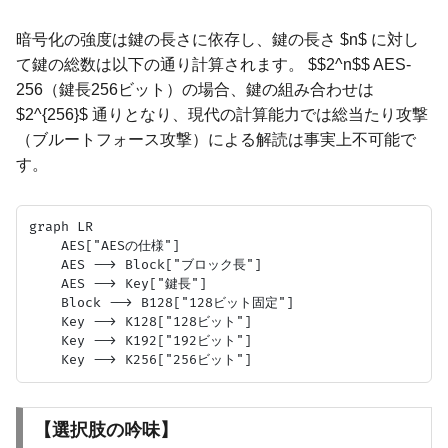
暗号化の強度は鍵の長さに依存し、鍵の長さ $n$ に対し
て鍵の総数は以下の通り計算されます。 $$2^n$$ AES-
256（鍵長256ビット）の場合、鍵の組み合わせは
$2^{256}$ 通りとなり、現代の計算能力では総当たり攻撃
（ブルートフォース攻撃）による解読は事実上不可能で
す。
graph LR

    AES["AESの仕様"]

    AES --> Block["ブロック長"]

    AES --> Key["鍵長"]

    Block --> B128["128ビット固定"]

    Key --> K128["128ビット"]

    Key --> K192["192ビット"]

【選択肢の吟味】