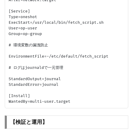
[Service]

Type=oneshot

ExecStart=/usr/local/bin/fetch_script.sh

User=op-user

Group=op-group

# 環境変数の漏洩防止

EnvironmentFile=-/etc/default/fetch_script

# ログはjournaldで一元管理

StandardOutput=journal

StandardError=journal

[Install]

【検証と運用】