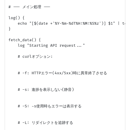
# --- メイン処理 ---

log() {

    echo "[$(date +'%Y-%m-%dT%H:%M:%S%z')] $1" | tee 
}

fetch_data() {

    log "Starting API request..."

    # curlオプション:

    # -f: HTTPエラー(4xx/5xx)時に異常終了させる

    # -s: 進捗を表示しない(静音)

    # -S: -s使用時もエラーは表示する

    # -L: リダイレクトを追跡する
