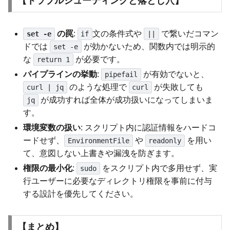
【トラブルシューティングと落とし穴】
の罠
:
文の条件式や
で繋いだコマン
set -e
if
||
ドでは
が効かないため、関数内では明示的
set -e
な
が必要です。
return 1
パイプラインの挙動
:
が有効でないと、
pipefail
のような処理で
が失敗しても
curl | jq
curl
が成功すれば全体が成功扱いになってしまいま
jq
す。
環境変数の扱い
: スクリプト内に認証情報をハードコ
ードせず、
や
を用い
EnvironmentFile
readonly
て、意図しない上書きや漏洩を防ぎます。
権限の最小化
:
をスクリプト内で多用せず、実
sudo
行ユーザーに必要なディレクトリ権限を事前に付与
する設計を優先してください。
【まとめ】