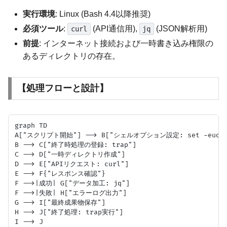
実行環境
: Linux (Bash 4.4以降推奨)
必須ツール
:
(API通信用),
(JSON解析用)
curl
jq
前提
: インターネット接続および一時書き込み権限の
あるディレクトリの存在。
【処理フローと設計】
graph TD

A["スクリプト開始"] --> B["シェルオプション設定: set -euo pip
B --> C["終了時処理の登録: trap"]

C --> D["一時ディレクトリ作成"]

D --> E["APIリクエスト: curl"]

E --> F{"レスポンス確認"}

F -->|成功| G["データ加工: jq"]

F -->|失敗| H["エラーログ出力"]

G --> I["最終成果物保存"]

H --> J["終了処理: trap実行"]

I --> J
