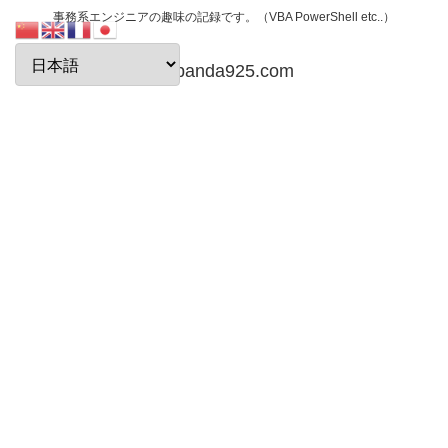
事務系エンジニアの趣味の記録です。（VBA PowerShell etc..）
papanda925.com