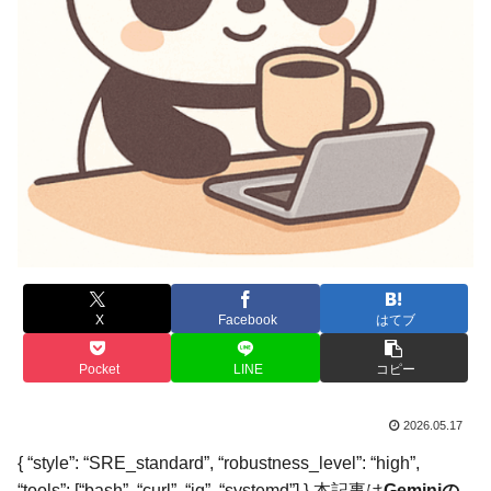
X
Facebook
はてブ
Pocket
LINE
コピー
2026.05.17
{ “style”: “SRE_standard”, “robustness_level”: “high”,
“tools”: [“bash”, “curl”, “jq”, “systemd”] } 本記事は
Geminiの