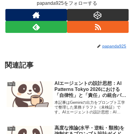
papanda925をフォローする
papanda925
関連記事
AIエージェントの設計思想：AI
Tech
Patterns Tokyo 2026における
「自律性」と「責任」の統合パタ
ーン
本記事はGeminiの出力をプロンプト工学
で整理した業務ドラフト（未検証）で
す。AIエージェントの設計思想：AI
Patterns Tokyo 2026における「自律性」
と「責任」の統合パターン【要点サマ
リ】AI Patterns Toky...
高度な推論(水平・逆転・類推)を
Tech
強制するプロンプト設計ガイド