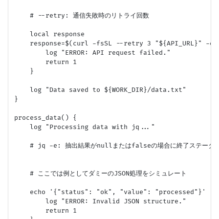
    # --retry: 通信失敗時のリトライ回数

    local response

    response=$(curl -fsSL --retry 3 "${API_URL}" -o "
        log "ERROR: API request failed."

        return 1

    }

    log "Data saved to ${WORK_DIR}/data.txt"

}

process_data() {

    log "Processing data with jq..."

    # jq -e: 抽出結果がnullまたはfalseの場合に終了ステータス
    # ここでは例としてダミーのJSON処理をシミュレート

    echo '{"status": "ok", "value": "processed"}' | 
        log "ERROR: Invalid JSON structure."

        return 1
