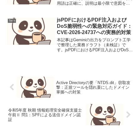
用語は正確に、説明は最小限で意図を伝
える構成: 指示されたセクション順守、論
理的フローの重視視覚的工夫: コードブロ
ック、Mermaid、箇条書きの活用価値提
jsPDFにおけるPDF注入および
Tech
供...
DoS脆弱性への緊急対応ガイド：
CVE-2026-24737への実務的対策
本記事はGeminiの出力をプロンプト工学
で整理した業務ドラフト（未検証）で
す。jsPDFにおけるPDF注入およびDoS脆
弱性への緊急対応ガイド：CVE-2026-
24737への実務的対策【脅威の概要と背
景】クライアントサイドでPDFを生成...
Active Directoryの要「NTDS.dit」窃取攻
撃：正規ツールを隠れ蓑にしたドメイン
掌握への対策
令和5年度 秋期 情報処理安全確保支援士
午前Ⅱ 問1：SPFによる送信ドメイン認
証