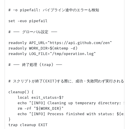
# -o pipefail: パイプライン途中のエラーも検知

set -euo pipefail

# --- グローバル設定 ---

readonly API_URL="https://api.github.com/zen"

readonly WORK_DIR=$(mktemp -d)

readonly LOG_FILE="/tmp/operation.log"

# --- 終了処理 (trap) ---

# スクリプトが終了(EXIT)する際に、成功・失敗問わず実行される

cleanup() {

    local exit_status=$?

    echo "[INFO] Cleaning up temporary directory: ${W
    rm -rf "${WORK_DIR}"

    echo "[INFO] Process finished with status: ${exit
}

trap cleanup EXIT
