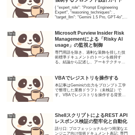
{ "expert_role": "Prompt Engineering
Expert", "reasoning_techniques": ,
"target_llm": "Gemini 1.5 Pro, GPT-4o",
"version...
Microsoft Purview Insider Risk
Tech
Managementによる「Risky AI
usage」の監視と制御
専門用語を除き、過剰な装飾を排した技
術標準ドキュメントのトーンを維持す
る。結論から記述し、アーキテクチャの
妥当性をWAF（Well-Architected
Framework）の観点で裏付ける。図解は
Mermaidを使用し、データフローを明...
VBAでレジストリを操作する
Tech
本記事はGeminiの出力をプロンプト工学
で整理した業務ドラフト（未検証）で
す。VBAでレジストリを操作する背景と
要件Officeアプリケーション（Excel,
Accessなど）で複雑な自動化を行う際、
アプリケーション固有の設定、ユーザ
ー...
ShellスクリプトによるREST API
Tech
レスポンス検証の堅牢化と自動化
語り口: プロフェッショナルかつ簡潔なエ
ンジニア向け技術ドキュメント表記: 専門