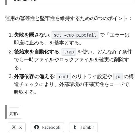
運用の冪等性と堅牢性を維持するための3つのポイント：
失敗を隠さない
:
で「エラーは
set -euo pipefail
即座に止める」を基本とする。
後始末を自動化する
:
を使い、どんな終了条件
trap
でも一時ファイルやロックファイルを確実に削除す
る。
外部依存に備える
:
のリトライ設定や
の構
curl
jq
造チェックにより、外部環境の不確実性をコードで
吸収する。
共有:
X
Facebook
Tumblr