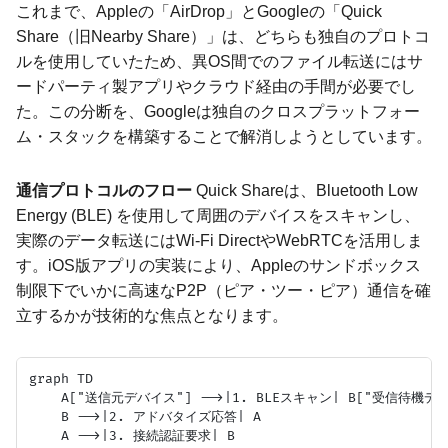
これまで、Appleの「AirDrop」とGoogleの「Quick
Share（旧Nearby Share）」は、どちらも独自のプロトコ
ルを使用していたため、異OS間でのファイル転送にはサ
ードパーティ製アプリやクラウド経由の手間が必要でし
た。この分断を、Googleは独自のクロスプラットフォー
ム・スタックを構築することで解消しようとしています。
通信プロトコルのフロー
Quick Shareは、Bluetooth Low
Energy (BLE) を使用して周囲のデバイスをスキャンし、
実際のデータ転送にはWi-Fi DirectやWebRTCを活用しま
す。iOS版アプリの実装により、Appleのサンドボックス
制限下でいかに高速なP2P（ピア・ツー・ピア）通信を確
立するかが技術的な焦点となります。
graph TD

    A["送信元デバイス"] -->|1. BLEスキャン| B["受信待機デバ
    B -->|2. アドバタイズ応答| A

    A -->|3. 接続認証要求| B
