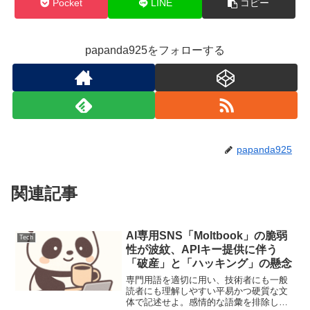
Pocket
LINE
コピー
papanda925をフォローする
papanda925
関連記事
AI専用SNS「Moltbook」の脆弱
Tech
性が波紋、APIキー提供に伴う
「破産」と「ハッキング」の懸念
専門用語を適切に用い、技術者にも一般
読者にも理解しやすい平易かつ硬質な文
体で記述せよ。感情的な語彙を排除し、