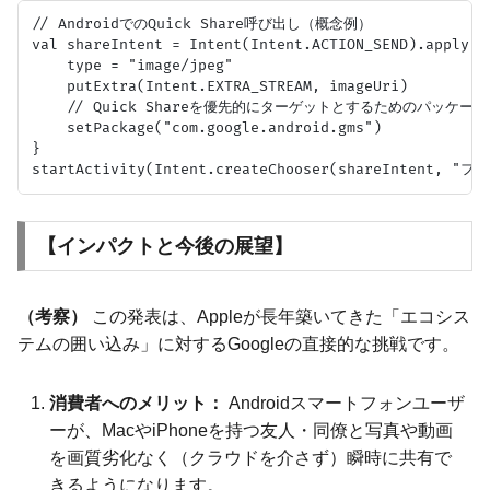
// AndroidでのQuick Share呼び出し（概念例）

val shareIntent = Intent(Intent.ACTION_SEND).apply {

    type = "image/jpeg"

    putExtra(Intent.EXTRA_STREAM, imageUri)

    // Quick Shareを優先的にターゲットとするためのパッケージ
    setPackage("com.google.android.gms") 

}

【インパクトと今後の展望】
（考察）
この発表は、Appleが長年築いてきた「エコシス
テムの囲い込み」に対するGoogleの直接的な挑戦です。
消費者へのメリット：
Androidスマートフォンユーザ
ーが、MacやiPhoneを持つ友人・同僚と写真や動画
を画質劣化なく（クラウドを介さず）瞬時に共有で
きるようになります。