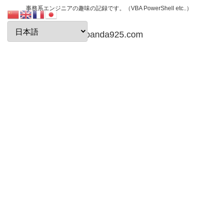
事務系エンジニアの趣味の記録です。（VBA PowerShell etc..）
papanda925.com