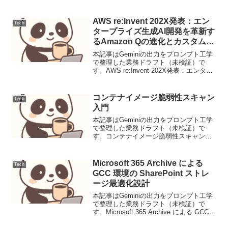
論理的整合性を最優先せよ。事実
（Fact）と考察（Opinion）を明確に分離
すること。出力はマークダウン形式で行
AWS re:Invent 202X発表：エン
Tech
い、視認性を高める...
タープライズ生成AI開発を革新す
るAmazon Qの進化とカスタムア
プリ構築
本記事はGeminiの出力をプロンプト工学
で整理した業務ドラフト（未検証）で
す。AWS re:Invent 202X発表：エンター
プライズ生成AI開発を革新するAmazon
Qの進化とカスタムアプリ構築ニュース
要点：開発者アシスタントとカス...
コンテナイメージ脆弱性スキャン
Tech
入門
本記事はGeminiの出力をプロンプト工学
で整理した業務ドラフト（未検証）で
す。コンテナイメージ脆弱性スキャン入
門実務家のセキュリティエンジニアとし
て、コンテナを活用する現代のシステム
開発において、コンテナイメージの脆弱
Microsoft 365 Archive による
Tech
性スキャンは避けて通...
GCC 環境の SharePoint ストレ
ージ最適化設計
本記事はGeminiの出力をプロンプト工学
で整理した業務ドラフト（未検証）で
す。Microsoft 365 Archive による GCC
環境の SharePoint ストレージ最適化設計