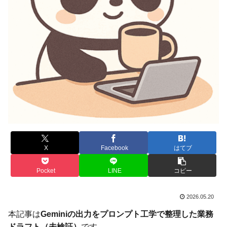
X
Facebook
はてブ
Pocket
LINE
コピー
2026.05.20
本記事は
Geminiの出力をプロンプト工学で整理した業務
ドラフト（未検証）
です。