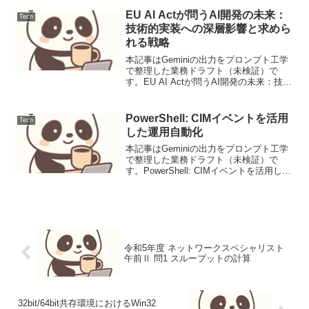
【導入】SharePoint のストレージ不足を
解...
EU AI Actが問うAI開発の未来：
Tech
技術的実装への深層影響と求めら
れる戦略
本記事はGeminiの出力をプロンプト工学
で整理した業務ドラフト（未検証）で
す。EU AI Actが問うAI開発の未来：技術
的実装への深層影響と求められる戦略ニ
ュース要点EU AI Actは、人工知能の信頼
性と安全性を確保するために世界で初...
PowerShell: CIMイベントを活用
Tech
した運用自動化
本記事はGeminiの出力をプロンプト工学
で整理した業務ドラフト（未検証）で
す。PowerShell: CIMイベントを活用した
運用自動化導入運用環境において、予期
せぬ障害やパフォーマンスの問題は常に
発生し、その対応には迅速性が求められ
ます...
令和5年度 ネットワークスペシャリスト
午前Ⅱ 問1 スループットの計算
32bit/64bit共存環境におけるWin32