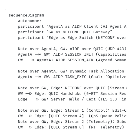
sequenceDiagram

    autonumber

    participant "AgentA as AIDP Client (AI Agent A)"

    participant "GW as NETCONF-QUIC Gateway"

    participant "Edge as Edge Switch (NETCONF over QU
    Note over AgentA, GW: AIDP over QUIC (UDP 443)

    AgentA ->> GW: AIDP SESSION_INIT (Capabilities Ne
    GW -->> AgentA: AIDP SESSION_ACK (Agreed Semantic
    Note over AgentA, GW: Dynamic Task Allocation

    AgentA ->> GW: AIDP TASK_EXEC (Goal: "Optimize Qo
    Note over GW, Edge: NETCONF over QUIC (Stream Mul
    GW ->> Edge: QUIC Handshake (0-RTT Session Resump
    Edge -->> GW: Server Hello / Cert (TLS 1.3 Finish
    Note over GW, Edge: Stream 1 (Control): Edit-Conf
    GW ->> Edge: [QUIC Stream 4]  (QoS Queue Policy)

    Note over GW, Edge: Stream 2 (Telemetry): Subscri
    GW ->> Edge: [QUIC Stream 8]  (RTT Telemetry)
