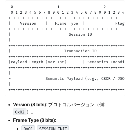
 0                   1                   2           
 0 1 2 3 4 5 6 7 8 9 0 1 2 3 4 5 6 7 8 9 0 1 2 3 4 5 
+-+-+-+-+-+-+-+-+-+-+-+-+-+-+-+-+-+-+-+-+-+-+-+-+-+-+
|    Version    |   Frame Type  |             Flags  
+-+-+-+-+-+-+-+-+-+-+-+-+-+-+-+-+-+-+-+-+-+-+-+-+-+-+
|                         Session ID                 
|                                                    
+-+-+-+-+-+-+-+-+-+-+-+-+-+-+-+-+-+-+-+-+-+-+-+-+-+-+
|                       Transaction ID               
+-+-+-+-+-+-+-+-+-+-+-+-+-+-+-+-+-+-+-+-+-+-+-+-+-+-+
|Payload Length (Var-Int)       | Semantics Encoding 
+-+-+-+-+-+-+-+-+-+-+-+-+-+-+-+-+-+-+-+-+-+-+-+-+-+-+
|                                                    
~               Semantic Payload (e.g., CBOR / JSON-L
|                                                    
Version (8 bits)
: プロトコルバージョン（例:
）。
0x02
Frame Type (8 bits)
:
:
0x01
SESSION_INIT