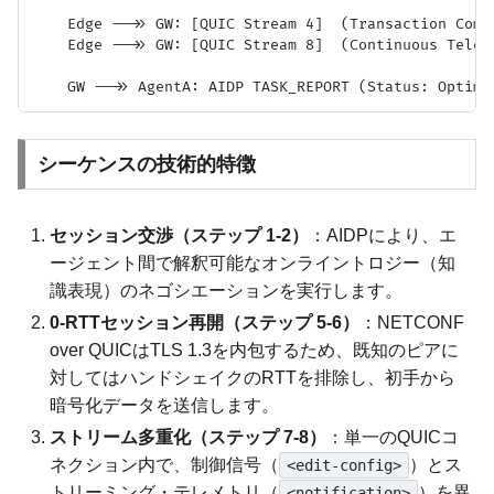
    Edge -->> GW: [QUIC Stream 4]  (Transaction Compl
    Edge -->> GW: [QUIC Stream 8]  (Continuous Teleme
シーケンスの技術的特徴
セッション交渉（ステップ 1-2）
：AIDPにより、エ
ージェント間で解釈可能なオンライントロジー（知
識表現）のネゴシエーションを実行します。
0-RTTセッション再開（ステップ 5-6）
：NETCONF
over QUICはTLS 1.3を内包するため、既知のピアに
対してはハンドシェイクのRTTを排除し、初手から
暗号化データを送信します。
ストリーム多重化（ステップ 7-8）
：単一のQUICコ
ネクション内で、制御信号（
）とス
<edit-config>
トリーミング・テレメトリ（
）を異
<notification>