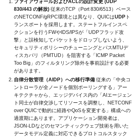
ファイアウォールおよびACLの設計変更 (UDP
830/443 の解放)
従来のTCP（Port 830/6513）ベース
のNETCONF/gRPC環境とは異なり、QUICは
UDP
ト
ランスポートを採用します。ステートフルインスペ
クションを行うFWやIDS/IPSが「UDPフラッド攻
撃」と誤検知してパケットをドロップしないよう、
セキュリティポリシーのチューニングとパスMTUデ
ィスカバリ（PMTUD）を阻害する「ICMP Packet
Too Big」のフィルタリング除外を事前設計する必要
があります。
自律分散管理（AIDP）への移行準備
従来の「中央コ
ントローラが全ノードを個別ポーリングする」アー
キテクチャから、エッジデバイス内の「AIエージェン
ト同士が自律交渉してリソースを調整し、NETCONF
over QUICで動的に経路やQoSを変更する」構成への
過渡期にあります。アプリケーション開発者は、
JSON-LDなどのセマンティックウェブ技術を用いた
データモデル定義に対応できるプロトコルスタック