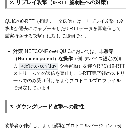
2. リプレイ攻撃（0-RTT 脆弱性への対策）
QUICの0-RTT（初期データ送信）は、リプレイ攻撃（攻
撃者が過去にキャプチャした0-RTTデータを再送信して二
重実行させる攻撃）に対して脆弱です。
対策
: NETCONF over QUICにおいては、
非冪等
（Non-idempotent）な操作
（例: デバイス設定の消
去
や再起動）を伴うRPCは0-RTT
<delete-config>
ストリームでの送信を禁止し、1-RTT完了後のストリ
ームでのみ受け付けるようプロトコルプロファイル
で規定しています。
3. ダウングレード攻撃への耐性
攻撃者が仲介し、より脆弱なプロトコルバージョン（例: