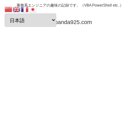
事務系エンジニアの趣味の記録です。（VBA PowerShell etc..）
papanda925.com