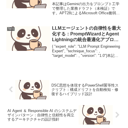
策
本記事はGeminiの出力をプロンプト工学
で整理した業務ドラフト（未検証）で
す。APT28によるMicrosoft Office脆弱性
（CVE-2026-21509）の悪用：高度な諜報
活動への技術的対策【脅威の概要と背
景】APT28（Fan...
LLMエージェントの自律性を最大
Tech
化する：PromptWizardとAgent
Lightningの統合最適化アプロー
チ
{ "expert_role": "LLM Prompt Engineering
Expert", "technique_focus": ,
"target_model": , "version": "1.0"}本記事
はGeminiの出力を...
DSC思想を体現するPowerShell冪等性ス
クリプト：構成ドリフトを自動検知・修
復するハイブリッド設計
AI Agent ＆ Responsible AI のシステムデ
ザインパターン：自律性と信頼性を両立
するアーキテクチャの設計指針