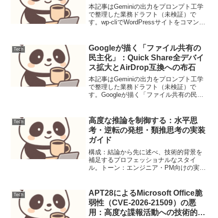
本記事はGeminiの出力をプロンプト工学
で整理した業務ドラフト（未検証）で
す。wp-cliでWordPressサイトをコマンド
ライン管理1. 要件と前提WordPressサイ
トの管理は、GUIベースのダッシュボー
ドを通じて行うのが一般的で...
Googleが描く「ファイル共有の
Tech
民主化」：Quick Share全デバイ
ス拡大とAirDrop互換への布石
本記事はGeminiの出力をプロンプト工学
で整理した業務ドラフト（未検証）で
す。Googleが描く「ファイル共有の民主
化」：Quick Share全デバイス拡大と
AirDrop互換への布石Android・Windows・
ChromeOSに加...
高度な推論を制御する：水平思
Tech
考・逆転の発想・類推思考の実装
ガイド
構成：結論から先に述べ、技術的背景を
補足するプロフェッショナルなスタイ
ル。トーン：エンジニア・PM向けの実践
的かつ簡潔な表現。語彙：プロンプトエ
ンジニアリングの専門用語（CoT, Zero-
shot, Context Window等）を適切...
APT28によるMicrosoft Office脆
Tech
弱性（CVE-2026-21509）の悪
用：高度な諜報活動への技術的対