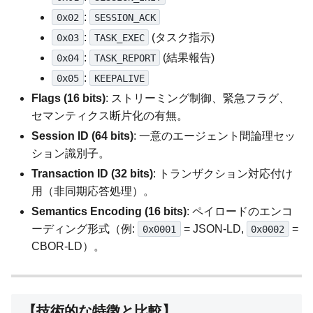
:
0x02
SESSION_ACK
:
(タスク指示)
0x03
TASK_EXEC
:
(結果報告)
0x04
TASK_REPORT
:
0x05
KEEPALIVE
Flags (16 bits)
: ストリーミング制御、緊急フラグ、
セマンティクス断片化の有無。
Session ID (64 bits)
: 一意のエージェント間論理セッ
ション識別子。
Transaction ID (32 bits)
: トランザクション対応付け
用（非同期応答処理）。
Semantics Encoding (16 bits)
: ペイロードのエンコ
ーディング形式（例:
= JSON-LD,
=
0x0001
0x0002
CBOR-LD）。
【技術的な特徴と比較】