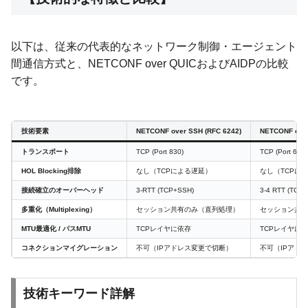
以下は、従来の代表的なネットワーク制御・エージェント
間通信方式と、NETCONF over QUICおよびAIDPの比較
です。
技術要素
NETCONF over SSH (RFC 6242)
NETCONF over
トランスポート
TCP (Port 830)
TCP (Port 6513
HOL Blocking排除
なし（TCPによる遅延）
なし（TCPに
接続確立のオーバーヘッド
3-RTT (TCP+SSH)
3-4 RTT (TCP+
多重化（Multiplexing）
セッション共有のみ（直列処理）
セッション共有
MTU最適化 / パスMTU
TCPレイヤに依存
TCPレイヤに
コネクションマイグレーション
不可（IPアドレス変更で切断）
不可（IPアド
技術キーワード詳解