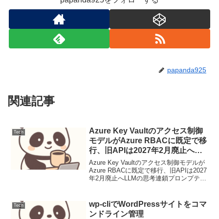
papanda925
関連記事
Azure Key Vaultのアクセス制御
Tech
モデルがAzure RBACに既定で移
行、旧APIは2027年2月廃止へ
（運用連絡）
Azure Key Vaultのアクセス制御モデルが
Azure RBACに既定で移行、旧APIは2027
年2月廃止へLLMの思考連鎖プロンプティ
ング設計と評価1. ユースケース定義本稿
では、顧客サポートにおけるFAQからの
問い合わせ対応を自...
wp-cliでWordPressサイトをコマ
Tech
ンドライン管理