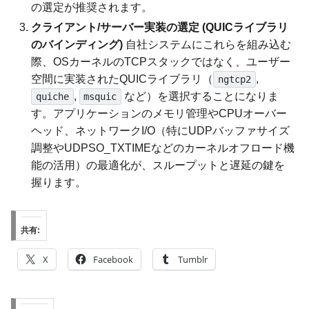
の選定が推奨されます。
クライアント/サーバー実装の選定 (QUICライブラリ
のバインディング)
自社システムにこれらを組み込む
際、OSカーネルのTCPスタックではなく、ユーザー
空間に実装されたQUICライブラリ（
,
ngtcp2
,
など）を選択することになりま
quiche
msquic
す。アプリケーションのメモリ管理やCPUオーバー
ヘッド、ネットワークI/O（特にUDPバッファサイズ
調整やUDPSO_TXTIMEなどのカーネルオフロード機
能の活用）の最適化が、スループットと遅延の鍵を
握ります。
共有:
X
Facebook
Tumblr