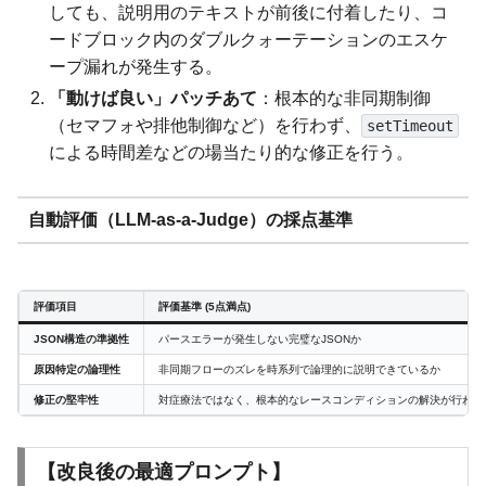
しても、説明用のテキストが前後に付着したり、コ
ードブロック内のダブルクォーテーションのエスケ
ープ漏れが発生する。
「動けば良い」パッチあて
：根本的な非同期制御
（セマフォや排他制御など）を行わず、
setTimeout
による時間差などの場当たり的な修正を行う。
自動評価（LLM-as-a-Judge）の採点基準
評価項目
評価基準 (5点満点)
JSON構造の準拠性
パースエラーが発生しない完璧なJSONか
原因特定の論理性
非同期フローのズレを時系列で論理的に説明できているか
修正の堅牢性
対症療法ではなく、根本的なレースコンディションの解決が行われ
【改良後の最適プロンプト】