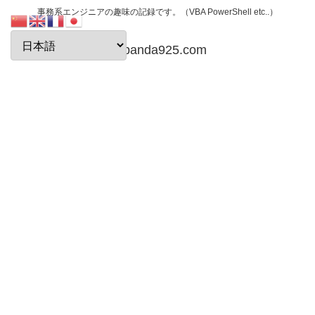
事務系エンジニアの趣味の記録です。（VBA PowerShell etc..）
papanda925.com