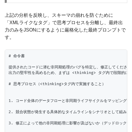
上記の分析を反映し、スキーマの崩れを防ぐために
「XMLライクなタグ」で思考プロセスを分離し、最終出
力のみをJSONにするように厳格化した最終プロンプトで
す。
# 命令書

提供されたコードに潜む非同期処理のバグを特定し、修正してください。
出力の堅牢性を高めるため、まずは <thinking> タグ内で段階的に推
# 思考プロセス（<thinking>タグ内で実施すること）

1. コード全体のデータフローと非同期ライフサイクルをマッピングする
2. 競合状態が発生する具体的なタイムラインをシナリオとして組み立て
3. 修正によって他の非同期処理に影響が及ばないか（デッドロック等