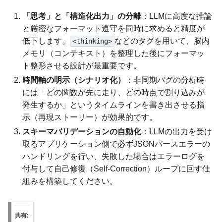
「思考」と「構造化出力」の分離
：LLMに高度な推論
と厳密なフォーマット遵守を同時に求めると精度が
低下します。
などのタグを用いて、脳内
<thinking>
メモリ（コンテキスト）を整理した後にフォーマッ
ト整形させる設計が最重要です。
時間軸の明示（シナリオ化）
：非同期バグの分析時
には「どの関数が先に走り、どの時点で割り込みが
発生するか」というタイムラインを書き出させる指
示（再現ストーリー）が効果的です。
スキーマバリデーションの自動化
：LLMの出力を受け
取るアプリケーション側で必ずJSONパースエラーの
ハンドリングを行い、失敗した場合はエラーログを
付与して自己修復（Self-Correction）ループに回す仕
組みを構築してください。
共有: