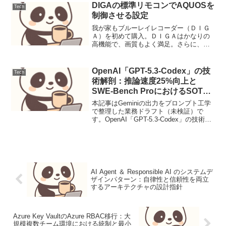
DIGAの標準リモコンでAQUOSを
Tech
制御させる設定
我が家もブルーレイレコーダー（ＤＩＧ
Ａ）を初めて購入。ＤＩＧＡはかなりの
高機能で、画質もよく満足。さらに、Ｄ
ＩＧAのリモコンで、他社のＴＶ制御をさ
せることも可能だ。やり方は、「リモコ
ンの「戻る」ボタンを押しながら、二桁
OpenAI「GPT-5.3-Codex」の技
Tech
のメーカー番号（うちの...
術解剖：推論速度25%向上と
SWE-Bench ProにおけるSOTA
更新
本記事はGeminiの出力をプロンプト工学
で整理した業務ドラフト（未検証）で
す。OpenAI「GPT-5.3-Codex」の技術解
剖：推論速度25%向上とSWE-Bench Pro
におけるSOTA更新【要点サマリ】大規模
ソフトウェア開発にお...
AI Agent ＆ Responsible AI のシステムデ
ザインパターン：自律性と信頼性を両立
するアーキテクチャの設計指針
Azure Key VaultのAzure RBAC移行：大
規模複数チーム環境における統制と最小