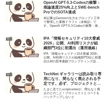
せ対応を自動化するLLMプロンプトの
OpenAI GPT-5.3-Codexの衝撃：
Tech
設...
推論速度25%向上とSWE-bench
ProでのSOTA達成
本記事はGeminiの出力をプロンプト工学
で整理した業務ドラフト（未検証）で
す。OpenAI GPT-5.3-Codexの衝撃：推論
速度25%向上とSWE-bench Proでの
SOTA達成【要点サマリ】OpenAIが発表
したGPT-5.3...
IPA「情報セキュリティ10大脅威
Tech
2026」公開、AI利用リスクが組
織部門3位に初選出（運用連絡）
IPA「情報セキュリティ10大脅威 2026」
公開、AI利用リスクが組織部門3位に初選
出LLMの思考連鎖プロンプティング設計
と評価1. ユースケース定義本稿では、顧
客サポートにおけるFAQからの問い合わ
せ対応を自動化するLLMプロンプトの
TechNet ギャラリーは読み取り専
Tech
設...
用になり、間もなく廃止される予
定です。必ず、プロジェクトとコ
ードをバックアップしてください
たまに見てたscriptcenterが、間もなく廃
止のとのこと！プロジェクトとコードを
バックアップしないと