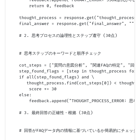
        return 0, feedback

    thought_process = response.get("thought_process",
    final_answer = response.get("final_answer", "")

    # 2. 思考プロセスの論理性とステップ遵守 (30点)

    # 思考ステップのキーワードと順序チェック

    cot_steps = ["質問の意図分析", "関連FAQの特定", "回
    step_found_flags = [step in thought_process for s
    if all(step_found_flags) and \

       thought_process.find(cot_steps[0]) < thought_
        score += 30

    else:

        feedback.append("THOUGHT_PROCESS_ERR
    # 3. 最終回答の正確性・根拠 (30点)

    # 回答がFAQデータ内の情報に基づいているか簡易的にチェック（