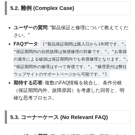
5.2. 難例 (Complex Case)
ユーザーの質問
: “製品保証と修理について教えてくだ
さい。”
FAQデータ
:
["製品保証期間は購入日から1年間です。",
"保証期間内の自然故障は無償修理の対象です。", "お客様
の過失による破損は保証期間内でも有償修理となります。",
"保証期間外の修理はすべて有償です。", "修理受付は弊社
ウェブサイトのサポートページから可能です。"]
期待する応答
: 複数のFAQ情報を統合し、条件分岐
（保証期間内外、故障原因）を考慮した回答と、明
確な思考プロセス。
5.3. コーナーケース (No Relevant FAQ)