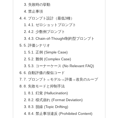
失敗時の挙動
禁止事項
4. プロンプト設計（最低3種）
4.1. ゼロショットプロンプト
4.2. 少数例プロンプト
4.3. Chain-of-Thought制約型プロンプト
5. 評価シナリオ
5.1. 正例 (Simple Case)
5.2. 難例 (Complex Case)
5.3. コーナーケース (No Relevant FAQ)
6. 自動評価の擬似コード
7. プロンプト→モデル→評価→改良のループ
8. 失敗モードと抑制手法
8.1. 幻覚 (Hallucination)
8.2. 様式崩れ (Format Deviation)
8.3. 脱線 (Topic Drifting)
8.4. 禁止事項違反 (Prohibited Content)