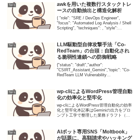
ないコードを実行するSandboxJSに...
awkを用いた複数行スタックトレ
Tech
ースの自動抽出と構造化解析
{ "role": "SRE / DevOps Engineer",
"focus": "Automated Log Analysis / Shell
Scripting", "techniques": , "style":
"Profes...
LLM駆動型自律攻撃手法「Co-
Tech
RedTeam」の台頭：自動化され
る脆弱性連鎖への防御戦略
{"status": "draft","author":
"CSIRT_Assistant_Gemini","topic": "Co-
RedTeam LLM Vulnerability
Analysis","priority": "High...
wp-cliによるWordPress管理自動
Tech
化の効率化と堅牢化
wp-cliによるWordPress管理自動化の効率
化と堅牢化本記事はGeminiの出力をプロ
ンプト工学で整理した業務ドラフト（未
検証）です。要件と前提要件WordPress
管理タスクの自動化（例：コア、プラグ
イン、テーマの更新、データベー...
AIボット専用SNS「Moltbook」
Tech
が話題に、高額請求やハッキング