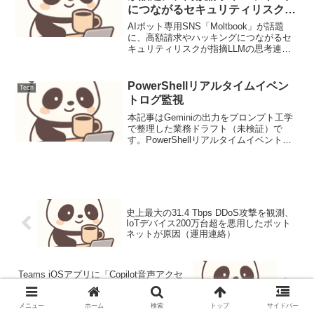
につながるセキュリティリスクが
指摘（運用連絡）
AIボット専用SNS「Moltbook」が話題
に、高額請求やハッキングにつながるセ
キュリティリスクが指摘LLMの思考連鎖
プロンプティング設計と評価1. ユースケ
ース定義本稿では、顧客サポートにおけ
るFAQからの問い合わせ対応を自動化す
PowerShellリアルタイムイベン
Tech
るLL...
トログ監視
本記事はGeminiの出力をプロンプト工学
で整理した業務ドラフト（未検証）で
す。PowerShellリアルタイムイベントロ
グ監視導入Windows環境の安定稼働とセ
キュリティ維持には、イベントログの継
続的な監視が不可欠です。PowerShe...
史上最大の31.4 Tbps DDoS攻撃を観測、
IoTデバイス200万台超を悪用したボット
ネットが原因（運用連絡）
Teams iOSアプリに「Copilot音声アクセ
ス」が実装：ワンタップで起動するAIア
シスタントの全貌
メニュー
ホーム
検索
トップ
サイドバー