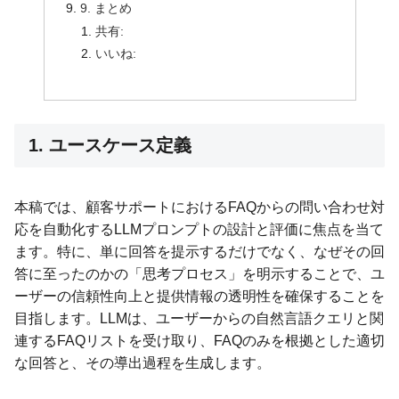
9. まとめ
共有:
いいね:
1. ユースケース定義
本稿では、顧客サポートにおけるFAQからの問い合わせ対
応を自動化するLLMプロンプトの設計と評価に焦点を当て
ます。特に、単に回答を提示するだけでなく、なぜその回
答に至ったのかの「思考プロセス」を明示することで、ユ
ーザーの信頼性向上と提供情報の透明性を確保することを
目指します。LLMは、ユーザーからの自然言語クエリと関
連するFAQリストを受け取り、FAQのみを根拠とした適切
な回答と、その導出過程を生成します。