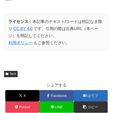
ライセンス
：本記事のテキスト/コードは特記なき限
り
CC BY 4.0
です。引用の際は出典URL（本ペー
ジ）を明記してください。
利用ポリシー
もご参照ください。
Tech
シェアする
X
Facebook
はてブ
Pocket
LINE
コピー