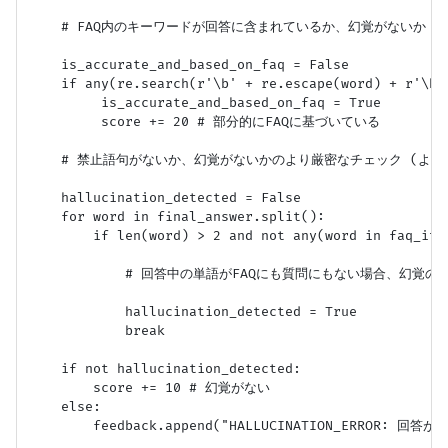
    # FAQ内のキーワードが回答に含まれているか、幻覚がないか

    is_accurate_and_based_on_faq = False

    if any(re.search(r'\b' + re.escape(word) + r'\b'
         is_accurate_and_based_on_faq = True

         score += 20 # 部分的にFAQに基づいている

    # 禁止語句がないか、幻覚がないかのより厳密なチェック (より
    hallucination_detected = False

    for word in final_answer.split():

        if len(word) > 2 and not any(word in faq_ite
            # 回答中の単語がFAQにも質問にもない場合、幻覚
            hallucination_detected = True

            break

    if not hallucination_detected:

        score += 10 # 幻覚がない

    else:

        feedback.append("HALLUCINATION_ERROR