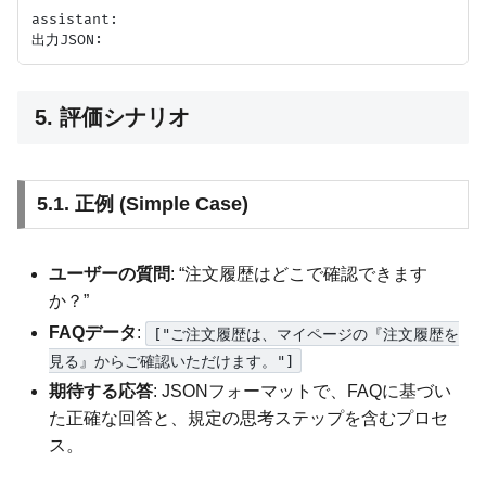
assistant:

5. 評価シナリオ
5.1. 正例 (Simple Case)
ユーザーの質問
: “注文履歴はどこで確認できます
か？”
FAQデータ
:
["ご注文履歴は、マイページの『注文履歴を
見る』からご確認いただけます。"]
期待する応答
: JSONフォーマットで、FAQに基づい
た正確な回答と、規定の思考ステップを含むプロセ
ス。