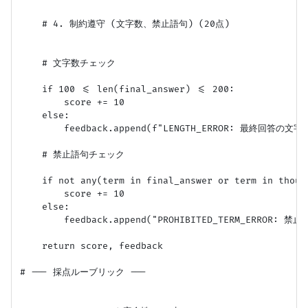
    # 4. 制約遵守 (文字数、禁止語句) (20点)

    # 文字数チェック

    if 100 <= len(final_answer) <= 200:

        score += 10

    else:

        feedback.append(f"LENGTH_ERROR: 最終回答の文字
    # 禁止語句チェック

    if not any(term in final_answer or term in thoug
        score += 10

    else:

        feedback.append("PROHIBITED_TERM_ERROR
    return score, feedback

# --- 採点ルーブリック ---
