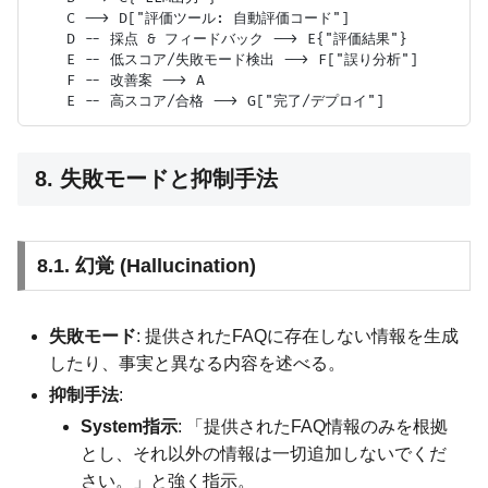
    C --> D["評価ツール: 自動評価コード"]

    D -- 採点 & フィードバック --> E{"評価結果"}

    E -- 低スコア/失敗モード検出 --> F["誤り分析"]

    F -- 改善案 --> A

8. 失敗モードと抑制手法
8.1. 幻覚 (Hallucination)
失敗モード
: 提供されたFAQに存在しない情報を生成
したり、事実と異なる内容を述べる。
抑制手法
:
System指示
: 「提供されたFAQ情報のみを根拠
とし、それ以外の情報は一切追加しないでくだ
さい。」と強く指示。