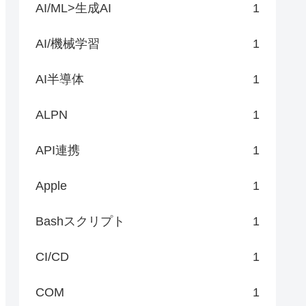
AI/ML>生成AI
1
AI/機械学習
1
AI半導体
1
ALPN
1
API連携
1
Apple
1
Bashスクリプト
1
CI/CD
1
COM
1