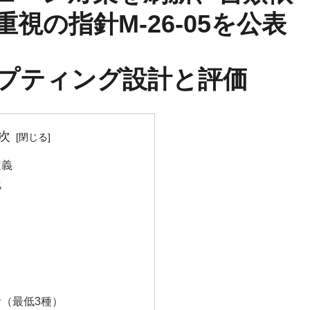
視の指針M-26-05を公表
ンプティング設計と評価
次
定義
化
計（最低3種）