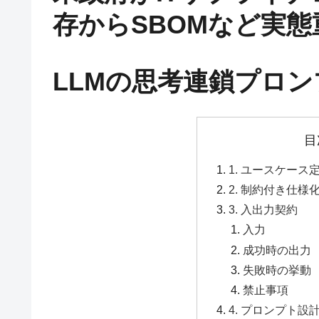
存からSBOMなど実態重
LLMの思考連鎖プロ
目
1. ユースケース
2. 制約付き仕様
3. 入出力契約
入力
成功時の出力
失敗時の挙動
禁止事項
4. プロンプト設