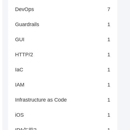
DevOps
7
Guardrails
1
GUI
1
HTTP/2
1
IaC
1
IAM
1
Infrastructure as Code
1
iOS
1
IPA午前2
1