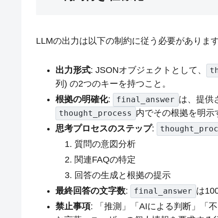
LLMの出力は以下の制約に従う必要がありま
出力形式
: JSONオブジェクトとして、
t
列) の2つのキーを持つこと。
根拠の明確化
:
は、提供
final_answer
内でその根拠を明示
thought_process
思考プロセスのステップ
:
thought_pro
質問の意図分析
関連FAQの特定
回答の生成と根拠の提示
最終回答の文字数
:
は1
final_answer
禁止事項
: 「推測」「AIによる判断」