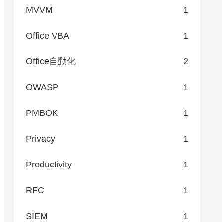
MVVM
1
Office VBA
1
Office自動化
2
OWASP
1
PMBOK
1
Privacy
1
Productivity
1
RFC
1
SIEM
1