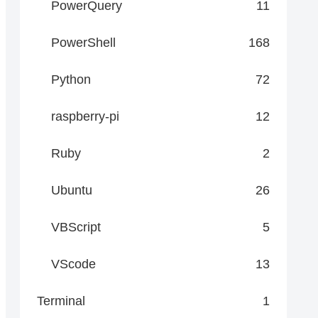
PowerQuery
11
PowerShell
168
Python
72
raspberry-pi
12
Ruby
2
Ubuntu
26
VBScript
5
VScode
13
Terminal
1