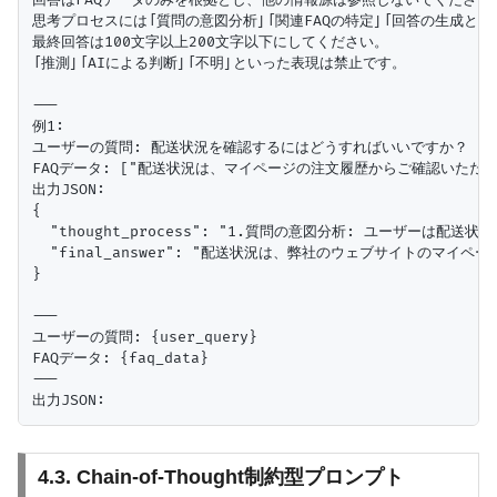
思考プロセスには「質問の意図分析」「関連FAQの特定」「回答の生成と根
最終回答は100文字以上200文字以下にしてください。

「推測」「AIによる判断」「不明」といった表現は禁止です。

---

例1:

ユーザーの質問: 配送状況を確認するにはどうすればいいですか？

FAQデータ: ["配送状況は、マイページの注文履歴からご確認いただけま
出力JSON:

{

  "thought_process": "1.質問の意図分析: ユーザ
  "final_answer": "配送状況は、弊社のウェブサイトの
}

---

ユーザーの質問: {user_query}

FAQデータ: {faq_data}

---

4.3. Chain-of-Thought制約型プロンプト