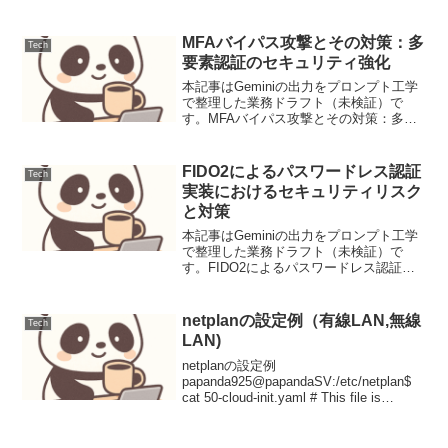
Precise", "technical_depth": "H...
MFAバイパス攻撃とその対策：多
Tech
要素認証のセキュリティ強化
本記事はGeminiの出力をプロンプト工学
で整理した業務ドラフト（未検証）で
す。MFAバイパス攻撃とその対策：多要
素認証のセキュリティ強化多要素認証
（MFA）は、ユーザー名とパスワードだ
けでは不十分な認証セキュリティを強化
FIDO2によるパスワードレス認証
Tech
するために不可欠な...
実装におけるセキュリティリスク
と対策
本記事はGeminiの出力をプロンプト工学
で整理した業務ドラフト（未検証）で
す。FIDO2によるパスワードレス認証実
装におけるセキュリティリスクと対策
FIDO2は、公開鍵暗号に基づく強力なパ
スワードレス認証標準であり、従来のパ
netplanの設定例（有線LAN,無線
Tech
スワード認証が...
LAN)
netplanの設定例
papanda925@papandaSV:/etc/netplan$
cat 50-cloud-init.yaml # This file is
generated from information provided ...