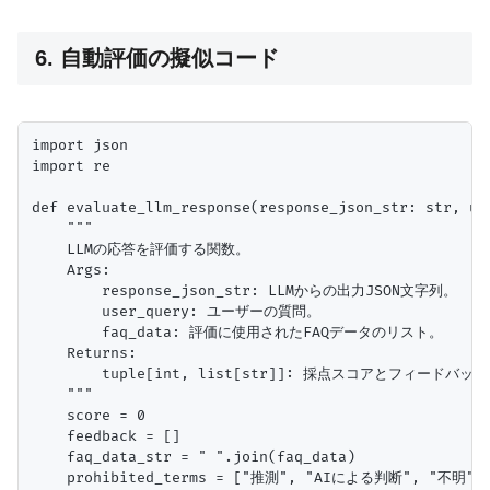
6. 自動評価の擬似コード
import json

import re

def evaluate_llm_response(response_json_str: str, us
    """

    LLMの応答を評価する関数。

    Args:

        response_json_str: LLMからの出力JSON文字列。

        user_query: ユーザーの質問。

        faq_data: 評価に使用されたFAQデータのリスト。

    Returns:

        tuple[int, list[str]]: 採点スコアとフィードバ
    """

    score = 0

    feedback = []

    faq_data_str = " ".join(faq_data)

    prohibited_terms = ["推測", "AIによる判断", "不明