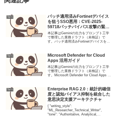
関連記事
パッチ適用済みFortinetデバイス
Tech
を狙うSSO悪用：CVE-2025-
59718パッチバイパス攻撃の緊急
対策
本記事はGeminiの出力をプロンプト工学
で整理した業務ドラフト（未検証）で
す。パッチ適用済みFortinetデバイスを狙
うSSO悪用：CVE-2025-59718パッチバイ
パス攻撃の緊急対策【脅威の概要と背
景】本稿は、Fortinet F...
Microsoft Defender for Cloud
Tech
Apps 活用ガイド
本記事はGeminiの出力をプロンプト工学
で整理した業務ドラフト（未検証）で
す。Microsoft Defender for Cloud Apps 活
用ガイドMicrosoft Defender for Cloud
Apps（MDCA）は、...
Enterprise RAG 2.0：統計的確信
Tech
度と認知バイアス抑制を統合した
意思決定支援アーキテクチャ
{ "writing_style":
"ML_Researcher_Technical_Writer",
"tone": "Authoritative, Analytical,