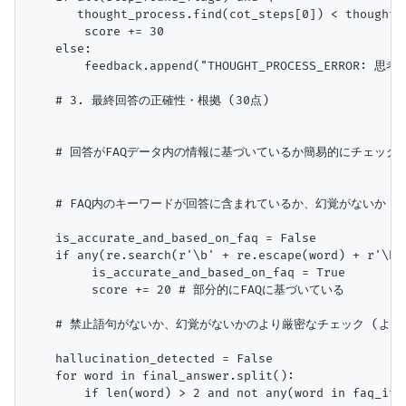
       thought_process.find(cot_steps[0]) < thought_
        score += 30

    else:

        feedback.append("THOUGHT_PROCESS_ERR
    # 3. 最終回答の正確性・根拠 (30点)

    # 回答がFAQデータ内の情報に基づいているか簡易的にチェック（
    # FAQ内のキーワードが回答に含まれているか、幻覚がないか

    is_accurate_and_based_on_faq = False

    if any(re.search(r'\b' + re.escape(word) + r'\b'
         is_accurate_and_based_on_faq = True

         score += 20 # 部分的にFAQに基づいている

    # 禁止語句がないか、幻覚がないかのより厳密なチェック (より
    hallucination_detected = False

    for word in final_answer.split():

        if len(word) > 2 and not any(word in faq_ite