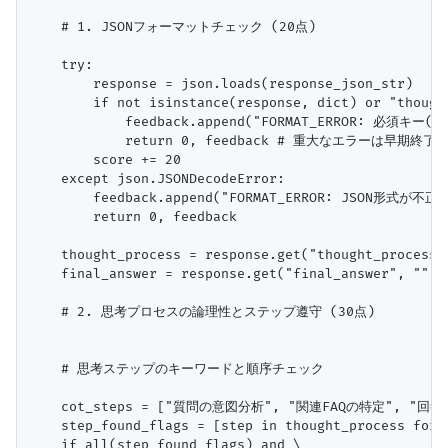
    # 1. JSONフォーマットチェック (20点)

    try:

        response = json.loads(response_json_str)

        if not isinstance(response, dict) or "though
            feedback.append("FORMAT_ERROR: 必須キー(
            return 0, feedback # 重大なエラーは早期終了

        score += 20

    except json.JSONDecodeError:

        feedback.append("FORMAT_ERROR: JSON形式が不正
        return 0, feedback

    thought_process = response.get("thought_process",
    final_answer = response.get("final_answer", "")

    # 2. 思考プロセスの論理性とステップ遵守 (30点)

    # 思考ステップのキーワードと順序チェック

    cot_steps = ["質問の意図分析", "関連FAQの特定", "回
    step_found_flags = [step in thought_process for s
    if all(step_found_flags) and \
