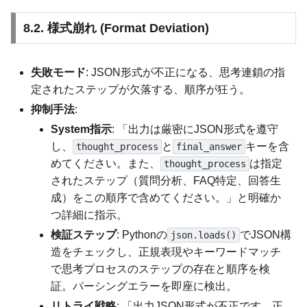
8.2. 様式崩れ (Format Deviation)
失敗モード
: JSON形式が不正になる、思考連鎖の指
定されたステップが欠落する、順序が狂う。
抑制手法
:
System指示
: 「出力は厳密にJSON形式を遵守
し、
と
キーを含
thought_process
final_answer
めてください。また、
は指定
thought_process
されたステップ（質問分析、FAQ特定、回答生
成）をこの順序で含めてください。」と明確か
つ詳細に指示。
検証ステップ
: Pythonの
でJSON構
json.loads()
造をチェックし、正規表現やキーワードマッチ
で思考プロセスのステップの存在と順序を検
証。パーシングエラーを即座に検出。
リトライ戦略
: 「出力JSON形式が不正です。正