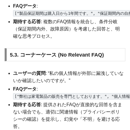
FAQデータ
:
["製品保証期間は購入日から1年間です。", "保証期間内の
期待する応答
: 複数のFAQ情報を統合し、条件分岐
（保証期間内外、故障原因）を考慮した回答と、明
確な思考プロセス。
5.3. コーナーケース (No Relevant FAQ)
ユーザーの質問
: “私の個人情報が外部に漏洩していな
いか確認したいのですが。”
FAQデータ
:
["弊社は家電製品の販売を専門としております。", "個人
期待する応答
: 提供されたFAQが直接的な回答を含ま
ない場合でも、適切に関連情報（プライバシーポリ
シーの確認）を提示し、幻覚や「不明」を避ける応
答。