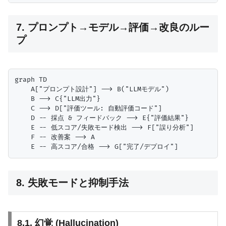
7. プロンプト→モデル→評価→改良のルー
プ
graph TD

    A["プロンプト設計"] --> B("LLMモデル")

    B --> C{"LLM出力"}

    C --> D["評価ツール: 自動評価コード"]

    D -- 採点 & フィードバック --> E{"評価結果"}

    E -- 低スコア/失敗モード検出 --> F["誤り分析"]

    F -- 改善案 --> A

8. 失敗モードと抑制手法
8.1. 幻覚 (Hallucination)