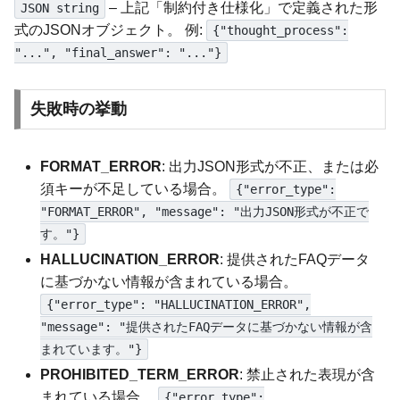
– 上記「制約付き仕様化」で定義された形
JSON string
式のJSONオブジェクト。 例:
{"thought_process":
"...", "final_answer": "..."}
失敗時の挙動
FORMAT_ERROR
: 出力JSON形式が不正、または必
須キーが不足している場合。
{"error_type":
"FORMAT_ERROR", "message": "出力JSON形式が不正で
す。"}
HALLUCINATION_ERROR
: 提供されたFAQデータ
に基づかない情報が含まれている場合。
{"error_type": "HALLUCINATION_ERROR",
"message": "提供されたFAQデータに基づかない情報が含
まれています。"}
PROHIBITED_TERM_ERROR
: 禁止された表現が含
まれている場合。
{"error_type":