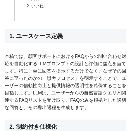
いいね:
1. ユースケース定義
本稿では、顧客サポートにおけるFAQからの問い合わせ対
応を自動化するLLMプロンプトの設計と評価に焦点を当て
ます。特に、単に回答を提示するだけでなく、なぜその回
答に至ったのかの「思考プロセス」を明示することで、ユ
ーザーの信頼性向上と提供情報の透明性を確保することを
目指します。LLMは、ユーザーからの自然言語クエリと関
連するFAQリストを受け取り、FAQのみを根拠とした適切
な回答と、その導出過程を生成します。
2. 制約付き仕様化