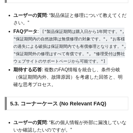
ユーザーの質問
: “製品保証と修理について教えてくだ
さい。”
FAQデータ
:
["製品保証期間は購入日から1年間です。",
"保証期間内の自然故障は無償修理の対象です。", "お客様
の過失による破損は保証期間内でも有償修理となります。",
"保証期間外の修理はすべて有償です。", "修理受付は弊社
ウェブサイトのサポートページから可能です。"]
期待する応答
: 複数のFAQ情報を統合し、条件分岐
（保証期間内外、故障原因）を考慮した回答と、明
確な思考プロセス。
5.3. コーナーケース (No Relevant FAQ)
ユーザーの質問
: “私の個人情報が外部に漏洩していな
いか確認したいのですが。”