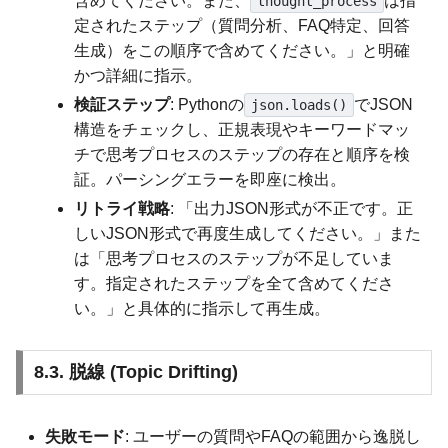
含めてください。また、
は指
thought_process
定されたステップ（質問分析、FAQ特定、回答
生成）をこの順序で含めてください。」と明確
かつ詳細に指示。
検証ステップ
: Pythonの
でJSON
json.loads()
構造をチェックし、正規表現やキーワードマッ
チで思考プロセスのステップの存在と順序を検
証。パーシングエラーを即座に検出。
リトライ戦略
: 「出力JSON形式が不正です。正
しいJSON形式で再度生成してください。」また
は「思考プロセスのステップが不足していま
す。指定されたステップを全て含めてくださ
い。」と具体的に指示して再生成。
8.3. 脱線 (Topic Drifting)
失敗モード
: ユーザーの質問やFAQの範囲から逸脱し