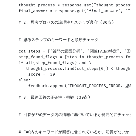
    thought_process = response.get("thought_process",
    final_answer = response.get("final_answer", "")

    # 2. 思考プロセスの論理性とステップ遵守 (30点)

    # 思考ステップのキーワードと順序チェック

    cot_steps = ["質問の意図分析", "関連FAQの特定", "回
    step_found_flags = [step in thought_process for s
    if all(step_found_flags) and \

       thought_process.find(cot_steps[0]) < thought_
        score += 30

    else:

        feedback.append("THOUGHT_PROCESS_ERR
    # 3. 最終回答の正確性・根拠 (30点)

    # 回答がFAQデータ内の情報に基づいているか簡易的にチェック（
    # FAQ内のキーワードが回答に含まれているか、幻覚がないか
