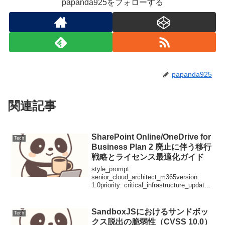
papanda925をフォローする
papanda925
関連記事
SharePoint Online/OneDrive for
Tech
Business Plan 2 廃止に伴う移行
戦略とライセンス最適化ガイド
style_prompt:
senior_cloud_architect_m365version:
1.0priority: critical_infrastructure_update
本記事はGeminiの出力をプロンプト工学
で整理した業...
SandboxJSにおけるサンドボッ
Tech
クス脱出の脆弱性（CVSS 10.0）