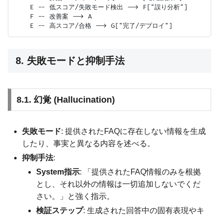
    E -- 低スコア/失敗モード検出 --> F["誤り分析"]

    F -- 改善案 --> A

8. 失敗モードと抑制手法
8.1. 幻覚 (Hallucination)
失敗モード
: 提供されたFAQに存在しない情報を生成
したり、事実と異なる内容を述べる。
抑制手法
:
System指示
: 「提供されたFAQ情報のみを根拠
とし、それ以外の情報は一切追加しないでくだ
さい。」と強く指示。
検証ステップ
: 生成された回答中の固有表現やキ