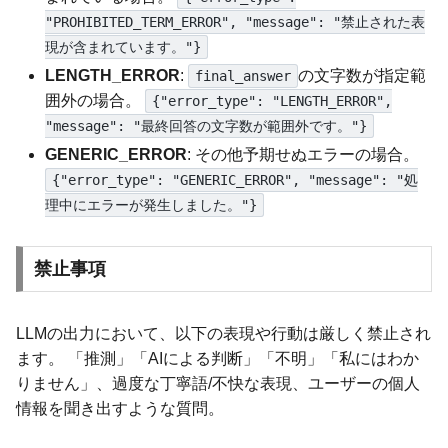
"PROHIBITED_TERM_ERROR", "message": "禁止された表
現が含まれています。"}
LENGTH_ERROR
:
の文字数が指定範
final_answer
囲外の場合。
{"error_type": "LENGTH_ERROR",
"message": "最終回答の文字数が範囲外です。"}
GENERIC_ERROR
: その他予期せぬエラーの場合。
{"error_type": "GENERIC_ERROR", "message": "処
理中にエラーが発生しました。"}
禁止事項
LLMの出力において、以下の表現や行動は厳しく禁止され
ます。 「推測」「AIによる判断」「不明」「私にはわか
りません」、過度な丁寧語/不快な表現、ユーザーの個人
情報を聞き出すような質問。