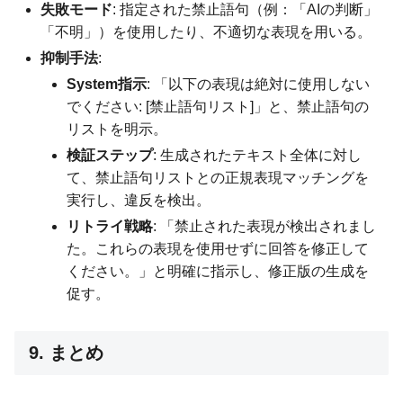
失敗モード
: 指定された禁止語句（例：「AIの判断」
「不明」）を使用したり、不適切な表現を用いる。
抑制手法
:
System指示
: 「以下の表現は絶対に使用しない
でください: [禁止語句リスト]」と、禁止語句の
リストを明示。
検証ステップ
: 生成されたテキスト全体に対し
て、禁止語句リストとの正規表現マッチングを
実行し、違反を検出。
リトライ戦略
: 「禁止された表現が検出されまし
た。これらの表現を使用せずに回答を修正して
ください。」と明確に指示し、修正版の生成を
促す。
9. まとめ