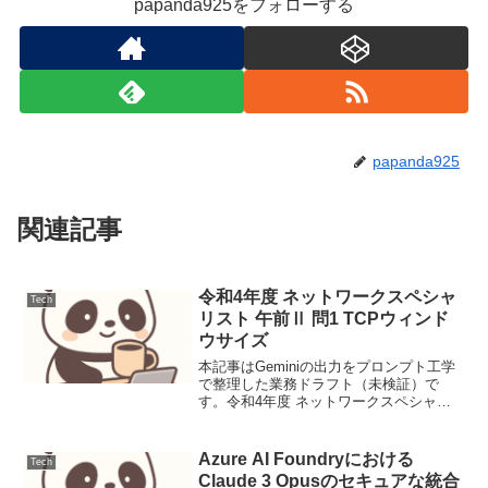
papanda925をフォローする
papanda925
関連記事
令和4年度 ネットワークスペシャ
Tech
リスト 午前Ⅱ 問1 TCPウィンド
ウサイズ
本記事はGeminiの出力をプロンプト工学
で整理した業務ドラフト（未検証）で
す。令和4年度 ネットワークスペシャリ
スト 午前Ⅱ 問1 TCPウィンドウサイズ本
問は、ネットワークの帯域幅と往復遅延
時間（RTT）から、TCP転送効率を最大
Azure AI Foundryにおける
Tech
化する...
Claude 3 Opusのセキュアな統合