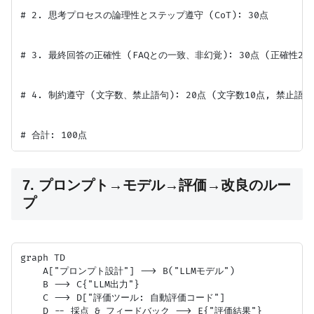
# 2. 思考プロセスの論理性とステップ遵守 (CoT): 30点

# 3. 最終回答の正確性 (FAQとの一致、非幻覚): 30点 (正確性20点
# 4. 制約遵守 (文字数、禁止語句): 20点 (文字数10点, 禁止語句1
7. プロンプト→モデル→評価→改良のルー
プ
graph TD

    A["プロンプト設計"] --> B("LLMモデル")

    B --> C{"LLM出力"}

    C --> D["評価ツール: 自動評価コード"]

    D -- 採点 & フィードバック --> E{"評価結果"}
