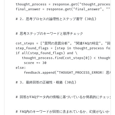
    thought_process = response.get("thought_process",
    final_answer = response.get("final_answer", "")

    # 2. 思考プロセスの論理性とステップ遵守 (30点)

    # 思考ステップのキーワードと順序チェック

    cot_steps = ["質問の意図分析", "関連FAQの特定", "回
    step_found_flags = [step in thought_process for s
    if all(step_found_flags) and \

       thought_process.find(cot_steps[0]) < thought_
        score += 30

    else:

        feedback.append("THOUGHT_PROCESS_ERR
    # 3. 最終回答の正確性・根拠 (30点)

    # 回答がFAQデータ内の情報に基づいているか簡易的にチェック（
    # FAQ内のキーワードが回答に含まれているか、幻覚がないか
