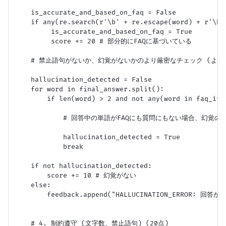
    is_accurate_and_based_on_faq = False

    if any(re.search(r'\b' + re.escape(word) + r'\b'
         is_accurate_and_based_on_faq = True

         score += 20 # 部分的にFAQに基づいている

    # 禁止語句がないか、幻覚がないかのより厳密なチェック (より
    hallucination_detected = False

    for word in final_answer.split():

        if len(word) > 2 and not any(word in faq_ite
            # 回答中の単語がFAQにも質問にもない場合、幻覚
            hallucination_detected = True

            break

    if not hallucination_detected:

        score += 10 # 幻覚がない

    else:

        feedback.append("HALLUCINATION_ERROR
    # 4. 制約遵守 (文字数、禁止語句) (20点)
