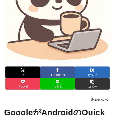
X
Facebook
はてブ
Pocket
LINE
コピー
2026.07.02
GoogleがAndroidのQuick