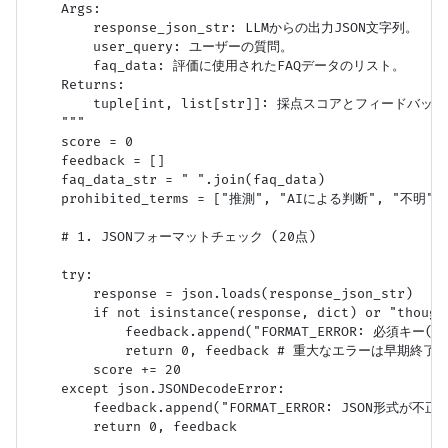
    Args:

        response_json_str: LLMからの出力JSON文字列。

        user_query: ユーザーの質問。

        faq_data: 評価に使用されたFAQデータのリスト。

    Returns:

        tuple[int, list[str]]: 採点スコアとフィードバ
    """

    score = 0

    feedback = []

    faq_data_str = " ".join(faq_data)

    prohibited_terms = ["推測", "AIによる判断", "不明
    # 1. JSONフォーマットチェック (20点)

    try:

        response = json.loads(response_json_str)

        if not isinstance(response, dict) or "though
            feedback.append("FORMAT_ERROR: 必須キー(
            return 0, feedback # 重大なエラーは早期終了

        score += 20

    except json.JSONDecodeError:

        feedback.append("FORMAT_ERROR: JSON形式が不正
        return 0, feedback
