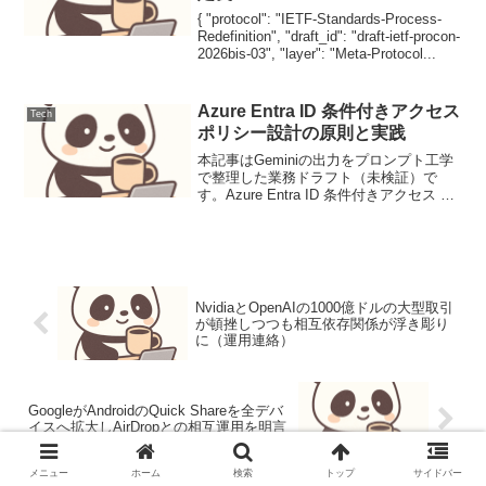
{ "protocol": "IETF-Standards-Process-
Redefinition", "draft_id": "draft-ietf-procon-
2026bis-03", "layer": "Meta-Protocol...
Azure Entra ID 条件付きアクセス
Tech
ポリシー設計の原則と実践
本記事はGeminiの出力をプロンプト工学
で整理した業務ドラフト（未検証）で
す。Azure Entra ID 条件付きアクセス ポ
リシー設計の原則と実践Azure Entra
ID（旧 Azure AD）の条件付きアクセス
（Conditio...
NvidiaとOpenAIの1000億ドルの大型取引
が頓挫しつつも相互依存関係が浮き彫り
に（運用連絡）
GoogleがAndroidのQuick Shareを全デバ
イスへ拡大しAirDropとの相互運用を明言
メニュー
ホーム
検索
トップ
サイドバー