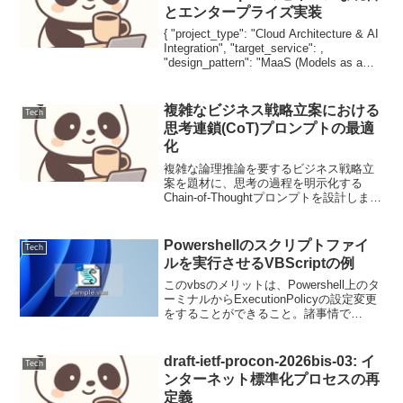
とエンタープライズ実装
{ "project_type": "Cloud Architecture & AI
Integration", "target_service": ,
"design_pattern": "MaaS (Models as a
Servic...
複雑なビジネス戦略立案における
Tech
思考連鎖(CoT)プロンプトの最適
化
複雑な論理推論を要するビジネス戦略立
案を題材に、思考の過程を明示化する
Chain-of-Thoughtプロンプトを設計しま
す。段階的な思考ステップとFew-shotを
組み合わせることで、最新LLMの推論精
度を最大化し、アウトプットの一貫性
Powershellのスクリプトファイ
Tech
を...
ルを実行させるVBScriptの例
このvbsのメリットは、Powershell上のタ
ーミナルからExecutionPolicyの設定変更
をすることができること。諸事情で
Powershellの設定変更ができないが、
Powershellスクリプトをサクサク実行さ
せデバッグとかさ...
draft-ietf-procon-2026bis-03: イ
Tech
ンターネット標準化プロセスの再
定義