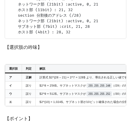
    ネットワーク部 (21bit) :active, 0, 21

    ホスト部 (11bit) : 21, 32

    section 分割後のアドレス (/28)

    ネットワーク部 (21bit) :active, 0, 21

    サブネット部 (7bit) :crit, 21, 28

【選択肢の吟味】
選択肢
判定
解説
ア
正解
計算式 $2^{28 – 21} = 2^7 = 128$ より、導出される正しい値です。
イ
誤り
$2^8 = 256$。サブネットマスクが
（/29）の場
255.255.255.248
ウ
誤り
$2^9 = 512$。サブネットマスクが
（/30）の場
255.255.255.252
エ
誤り
$2^{10} = 1,024$。サブネット部が10ビット確保された場合の分割
【ポイント】