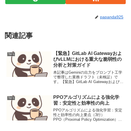
papanda925
関連記事
【緊急】GitLab AI Gatewayおよ
Tech
びvLLMにおける重大な脆弱性の
分析と対策ガイド
本記事はGeminiの出力をプロンプト工学
で整理した業務ドラフト（未検証）で
す。【緊急】GitLab AI Gatewayおよび
vLLMにおける重大な脆弱性の分析と対策
ガイド【脅威の概要と背景】2024年に発
覚した本脆弱性は、GitLab ...
PPOアルゴリズムによる強化学
Tech
習：安定性と効率性の向上
PPOアルゴリズムによる強化学習：安定
性と効率性の向上要点（3行）
PPO（Proximal Policy Optimization）
は、ポリシー勾配法の安定性課題を克服
し、サンプル効率と実装の容易さを両立