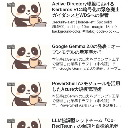
する強化学習アルゴリズムです。クリ
Active Directory環境における
Tech
ッ...
Kerberos RC4暗号化の緊急廃止
ガイダンスとWDSへの影響
.security-alert { border-left: 5px solid
#ff4500; padding: 10px; margin: 15px 0;
background-color: #fffafa;}.code-block-...
Google Gemma 2.0の発表：オー
Tech
プンモデルの新基準か？
本記事はGeminiの出力をプロンプト工学
で整理した業務ドラフト（未検証）で
す。Google Gemma 2.0の発表：オープン
モデルの新基準か？ニュース要点2024年6
月27日（JST）、Googleは、オープンモ
デルファミリーの最新版で...
PowerShell Azモジュールを活用
Tech
したAzure大規模管理術
本記事はGeminiの出力をプロンプト工学
で整理した業務ドラフト（未検証）で
す。PowerShell Azモジュールを活用した
Azure大規模管理術導入クラウド環境、特
にAzureの運用において、PowerShellの
Azモジュールは強力な...
LLM協調型レッドチーム「Co-
Tech
RedTeam」の台頭と自律的脆弱