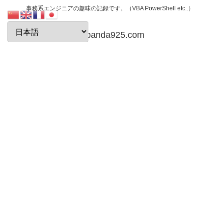
事務系エンジニアの趣味の記録です。（VBA PowerShell etc..）
papanda925.com