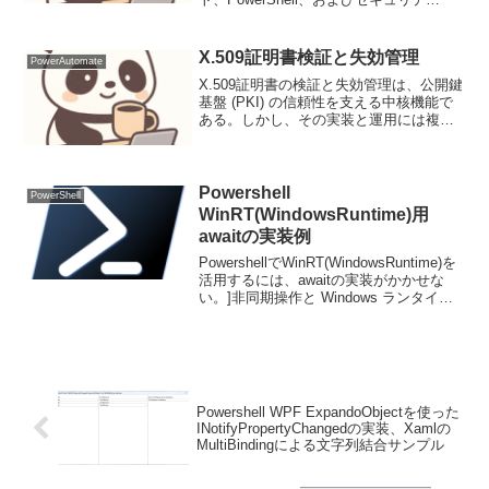
ィ|jesusninoc.comを参考に、ソースの一
部パラメータを変更させてもらいまし
た。まずサーバ側については、...
X.509証明書検証と失効管理
PowerAutomate
X.509証明書の検証と失効管理は、公開鍵
基盤 (PKI) の信頼性を支える中核機能で
ある。しかし、その実装と運用には複雑
な側面が存在し、不適切な取り扱いは中
間者攻撃や認証バイパスなどの重大なセ
キュリティリスクに直結する。X.509証明
書検...
Powershell
PowerShell
WinRT(WindowsRuntime)用
awaitの実装例
PowershellでWinRT(WindowsRuntime)を
活用するには、awaitの実装がかかせな
い。]非同期操作と Windows ランタイム
の "非同期" 関数完了までの時間が 50 ミ
リ秒を超える可能性がある Windows ...
Powershell WPF ExpandoObjectを使った
INotifyPropertyChangedの実装、Xamlの
MultiBindingによる文字列結合サンプル