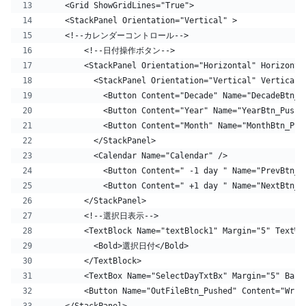
    <Grid ShowGridLines="True">
    <StackPanel Orientation="Vertical" >
    <!--カレンダーコントロール-->
        <!--日付操作ボタン-->
        <StackPanel Orientation="Horizontal" Horizonta
          <StackPanel Orientation="Vertical" VerticalA
            <Button Content="Decade" Name="DecadeBtn_P
            <Button Content="Year" Name="YearBtn_Pushe
            <Button Content="Month" Name="MonthBtn_Pus
          </StackPanel>
          <Calendar Name="Calendar" />
            <Button Content=" -1 day " Name="PrevBtn_P
            <Button Content=" +1 day " Name="NextBtn_P
        </StackPanel>
        <!--選択日表示-->
        <TextBlock Name="textBlock1" Margin="5" TextWr
          <Bold>選択日付</Bold> 
        </TextBlock>
        <TextBox Name="SelectDayTxtBx" Margin="5" Back
        <Button Name="OutFileBtn_Pushed" Content="Writ
    </StackPanel>