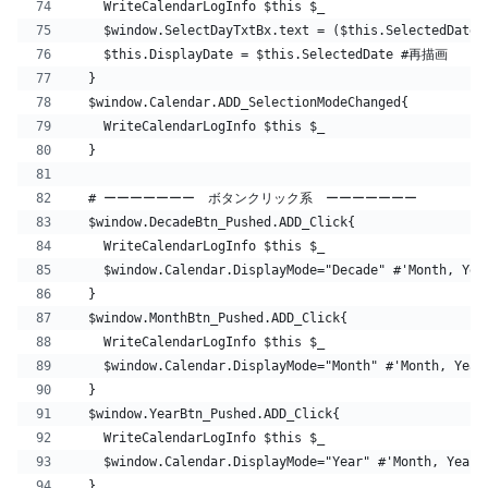
    WriteCalendarLogInfo $this $_ 
    $window.SelectDayTxtBx.text = ($this.SelectedD
    $this.DisplayDate = $this.SelectedDate #再描画
  }
  $window.Calendar.ADD_SelectionModeChanged{
    WriteCalendarLogInfo $this $_ 
  }
  # ーーーーーーー　ボタンクリック系　ーーーーーーー
  $window.DecadeBtn_Pushed.ADD_Click{    
    WriteCalendarLogInfo $this $_ 
    $window.Calendar.DisplayMode="Decade" #'Month, Yea
  }
  $window.MonthBtn_Pushed.ADD_Click{    
    WriteCalendarLogInfo $this $_ 
    $window.Calendar.DisplayMode="Month" #'Month, Year
  }
  $window.YearBtn_Pushed.ADD_Click{    
    WriteCalendarLogInfo $this $_ 
    $window.Calendar.DisplayMode="Year" #'Month, Year,
  }