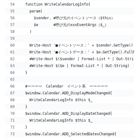
  function WriteCalendarLogInfo{
    param(
      $sender, #呼び元のイベントソース（$this）
      $e       #呼び元のxxxEventArgs（$_）
    )
    Write-Host '■イベントソース：' + $sender.GetType()
    Write-Host '■イベントデータ：' + $e.GetType().FullN
    #Write-Host $($sender | Format-List * | Out
    #Write-Host $($e | Format-List * | Out-String
  }
  #ーーーー　Calendar　イベント系　ーーーーー
  $window.Calendar.ADD_DisplayModeChanged{
    WriteCalendarLogInfo $this $_
  }
  $window.Calendar.ADD_DisplayDateChanged{
    WriteCalendarLogInfo $this $_ 
  }
  $window.Calendar.ADD_SelectedDatesChanged{