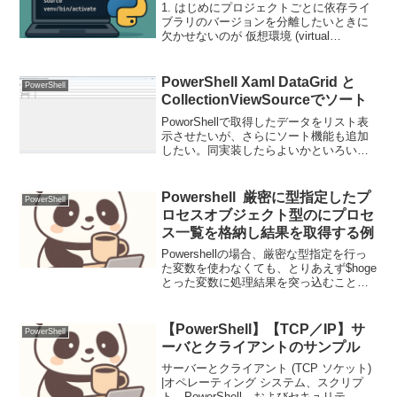
1. はじめにプロジェクトごとに依存ライ
ブラリのバージョンを分離したいときに
欠かせないのが 仮想環境 (virtual
environment) です。本記事では、その核
心コマンド source venv/bin/activate を中
心に...
PowerShell Xaml DataGrid と
PowerShell
CollectionViewSourceでソート
PoworShellで取得したデータをリスト表
示させたいが、さらにソート機能も追加
したい。同実装したらよいかといろいろ
調べていたら、CollectionViewSourceが使
えるらしい。早速参考サイト（C＃）をベ
ースにPowerShell...
Powershell 厳密に型指定したプ
PowerShell
ロセスオブジェクト型のにプロセ
ス一覧を格納し結果を取得する例
Powershellの場合、厳密な型指定を行っ
た変数を使わなくても、とりあえず$hoge
とった変数に処理結果を突っ込むことが
できるが、厳密に型指定した変数に結果
を格納することも可能ここでは、Get-
Processの結果をDiagnosti...
【PowerShell】【TCP／IP】サ
PowerShell
ーバとクライアントのサンプル
サーバーとクライアント (TCP ソケット)
|オペレーティング システム、スクリプ
ト、PowerShell、およびセキュリテ