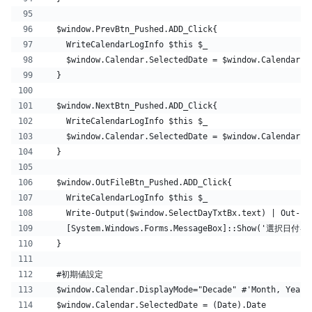
  $window.PrevBtn_Pushed.ADD_Click{    
    WriteCalendarLogInfo $this $_ 
    $window.Calendar.SelectedDate = $window.Calendar.S
  }
  $window.NextBtn_Pushed.ADD_Click{
    WriteCalendarLogInfo $this $_ 
    $window.Calendar.SelectedDate = $window.Calendar.S
  }
  $window.OutFileBtn_Pushed.ADD_Click{
    WriteCalendarLogInfo $this $_ 
    Write-Output($window.SelectDayTxtBx.text) | Out-Fi
    [System.Windows.Forms.MessageBox]::Show('選
  }
  #初期値設定
  $window.Calendar.DisplayMode="Decade" #'Month, Year,
  $window.Calendar.SelectedDate = (Date).Date