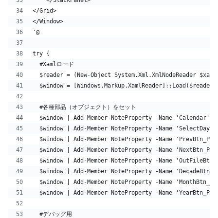
</Grid>
</Window>
'@
try {
  #Xamlロード
  $reader = (New-Object System.Xml.XmlNodeReader $xaml
  $window = [Windows.Markup.XamlReader]::Load($reader)
  #各種部品（オブジェクト）をセット
  $window | Add-Member NoteProperty -Name 'Calendar' -
  $window | Add-Member NoteProperty -Name 'SelectDayTx
  $window | Add-Member NoteProperty -Name 'PrevBtn_Pus
  $window | Add-Member NoteProperty -Name 'NextBtn_Pus
  $window | Add-Member NoteProperty -Name 'OutFileBtn_
  $window | Add-Member NoteProperty -Name 'DecadeBtn_P
  $window | Add-Member NoteProperty -Name 'MonthBtn_Pu
  $window | Add-Member NoteProperty -Name 'YearBtn_Pus
  #デバッグ用