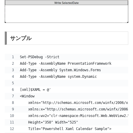
サンプル
Set-PSDebug -Strict
Add-Type -AssemblyName PresentationFramework
Add-Type -Assembly System.Windows.Forms
Add-Type -AssemblyName system.Dynamic
[xml]$XAML = @'
<Window
    xmlns="http://schemas.microsoft.com/winfx/2006/xam
    xmlns:x="http://schemas.microsoft.com/winfx/2006/x
    xmlns:wv2="clr-namespace:Microsoft.Web.WebView2.Wp
    Height="350" Width="525"
    Title="Powershell Xaml Calendar Sample">