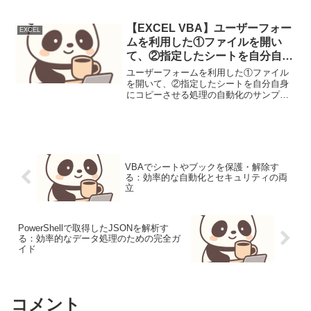
【EXCEL VBA】ユーザーフォー
EXCEL
ムを利用した①ファイルを開い
て、②指定したシートを自分自身
にコピーさせる処理の自動化のサ
ユーザーフォームを利用した①ファイル
ンプル
を開いて、②指定したシートを自分自身
にコピーさせる処理の自動化のサンプル
ワークシートの指定を簡単化するため、
リストボックスを利用している。このサ
ンプルコードを実行するには、ユーザー
フォームにリストボックス...
VBAでシートやブックを保護・解除す
る：効率的な自動化とセキュリティの両
立
PowerShellで取得したJSONを解析す
る：効率的なデータ処理のための完全ガ
イド
コメント