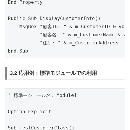
End Property

Public Sub DisplayCustomerInfo()

    MsgBox "顧客ID: " & m_CustomerID & vbCr
           "顧客名: " & m_CustomerName & vbC
           "住所: " & m_CustomerAddress

3.2 応用例：標準モジュールでの利用
' 標準モジュール名: Module1

Option Explicit

Sub TestCustomerClass()
