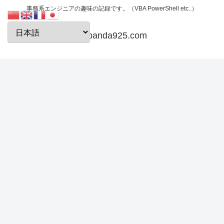
事務系エンジニアの趣味の記録です。（VBA PowerShell etc..）
papanda925.com