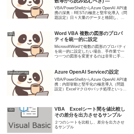
数等から読み込むべき) —
VBA/PowerShellからAzure OpenAI API連
携の深奥：RESTの極意と堅牢化導入（問
題設定）日々大量のデータと格闘し、定
型業務に追われるビジネスパーソンにと
って、Microsoft Officeアプリケーション
とWin...
Word VBA 複数の図形のプロパ
VBA
ティを統一的に設定
MicrosoftWordで複数の図形のプロパティ
を統一的に設定したい場合、手作業で一
つ一つの図形を変更するのは非常に手間
がかかります。そこで、
VBA（VisualBasicforApplications）を使
ったマクロを利用することで、効...
Azure OpenAI Serviceの設定
PowerAutomate
VBA/PowerShellからAzure OpenAI API連
携：内部挙動と堅牢化の極意導入（問題
設定）Excelマクロやバッチ処理といった
業務自動化の現場では、VBAや
PowerShellが今なお広く利用されていま
す。これらのスクリプ...
VBA Excelシート間を値比較し
VBA
その差分を出力させるサンプル
２つのシートを比較し、差分を出力させ
るサンプル