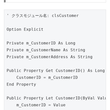
' クラスモジュール名: clsCustomer

Option Explicit

Private m_CustomerID As Long

Private m_CustomerName As String

Private m_CustomerAddress As String

Public Property Get CustomerID() As Long

    CustomerID = m_CustomerID

End Property

Public Property Let CustomerID(ByVal Value
    m_CustomerID = Value
