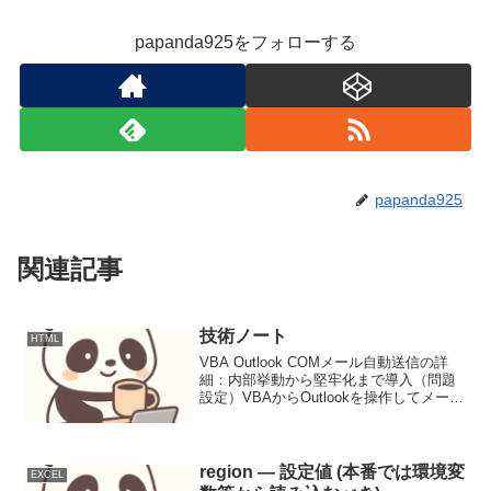
papanda925をフォローする
papanda925
関連記事
技術ノート
HTML
VBA Outlook COMメール自動送信の詳
細：内部挙動から堅牢化まで導入（問題
設定）VBAからOutlookを操作してメール
を自動送信する──多くの実務で用いられ
る、非常に便利な自動化手法です。しか
し、その手軽さゆえに、COM（Com...
region — 設定値 (本番では環境変
EXCEL