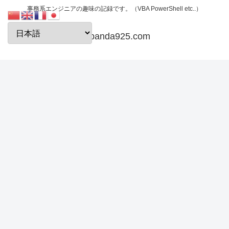
事務系エンジニアの趣味の記録です。（VBA PowerShell etc..）
papanda925.com