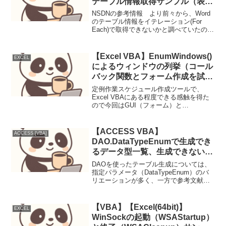
テーブル情報取得サンプル（表全
体、列単位、行単位）
NSDNの参考情報 より前々から、Word
のテーブル情報をイテレーション(For
Each)で取得できないかと調べていたのだ
が、ようやくわかってきた。Excelで
Rangeをつかったイテレーション(For
Each)イメージをWordで実現...
【Excel VBA】EnumWindows()
EXCEL
によるウィンドウの列挙（コール
バック関数とフォーム作成を試
す）
定例作業スケジュール作成ツールで、
Excel VBAにある程度できる感触を得た
ので今回はGUI（フォーム）と
WindowsAPIのコールバック関数を試す。
参考にしたサイトはこちらちょっと古い
内容でソースがそのままでは使えなかっ
【ACCESS VBA】
ACCESS [VBA]
たけど、要点が...
DAO.DataTypeEnumで生成でき
るデータ型一覧、生成できないデ
ータ型一覧
DAOを使ったテーブル生成については、
指定パラメータ（DataTypeEnum）のバ
リエーションが多く、一方で参考文献で
なかなか良いものが見つからなかった。
そこで試しに検証用コードを作成し実行
してみた。(Access 2013 64bit環...
【VBA】【Excel(64bit)】
EXCEL
WinSockの起動（WSAStartup）