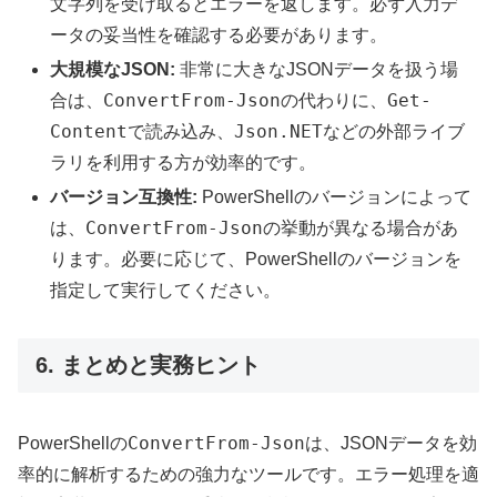
文字列を受け取るとエラーを返します。必ず入力デ
ータの妥当性を確認する必要があります。
大規模なJSON:
非常に大きなJSONデータを扱う場
ConvertFrom-Json
Get-
合は、
の代わりに、
Content
Json.NET
で読み込み、
などの外部ライブ
ラリを利用する方が効率的です。
バージョン互換性:
PowerShellのバージョンによって
ConvertFrom-Json
は、
の挙動が異なる場合があ
ります。必要に応じて、PowerShellのバージョンを
指定して実行してください。
6. まとめと実務ヒント
ConvertFrom-Json
PowerShellの
は、JSONデータを効
率的に解析するための強力なツールです。エラー処理を適