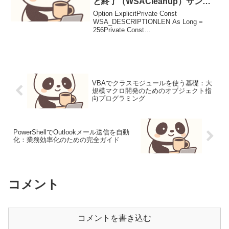
と終了（WSACleanup）サンプ
ル
Option ExplicitPrivate Const
WSA_DESCRIPTIONLEN As Long =
256Private Const
WSA_DESCRIPTIONSIZE As Long =
WSA_DESCRIPTION...
VBAでクラスモジュールを使う基礎：大
規模マクロ開発のためのオブジェクト指
向プログラミング
PowerShellでOutlookメール送信を自動
化：業務効率化のための完全ガイド
コメント
コメントを書き込む