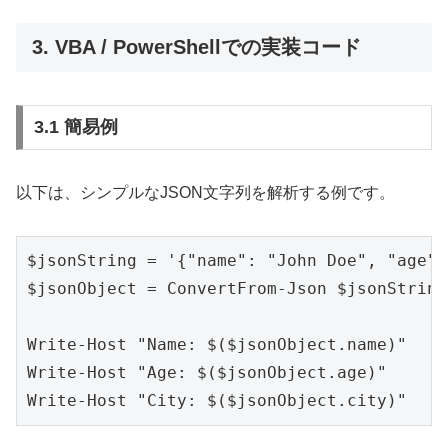
3. VBA / PowerShellでの実装コード
3.1 簡易例
以下は、シンプルなJSON文字列を解析する例です。
$jsonString = '{"name": "John Doe", "age":
$jsonObject = ConvertFrom-Json $jsonString

Write-Host "Name: $($jsonObject.name)"

Write-Host "Age: $($jsonObject.age)"
