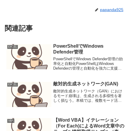
papanda925
関連記事
PowerShellでWindows
EXCEL
Defender管理
PowerShellでWindows Defender管理の効
率化と自動化PowerShellはWindows
Defenderの管理と自動化を強力に支援
し、多数ホスト環境での運用負荷を軽減
する。本稿では、セキュリティ運用にお
けるDefen...
敵対的生成ネットワーク(GAN)
EXCEL
敵対的生成ネットワーク（GAN）におけ
るモード崩壊は、生成される多様性を著
しく損なう。本稿では、複数モード活性
化識別器を導入し、多様なサンプル生成
を促進する新しいGANフレームワーク、
Multi-Mode Activation GAN (M...
【Word VBA】イテレーション
VBA
（For Each)によるWord文章中の